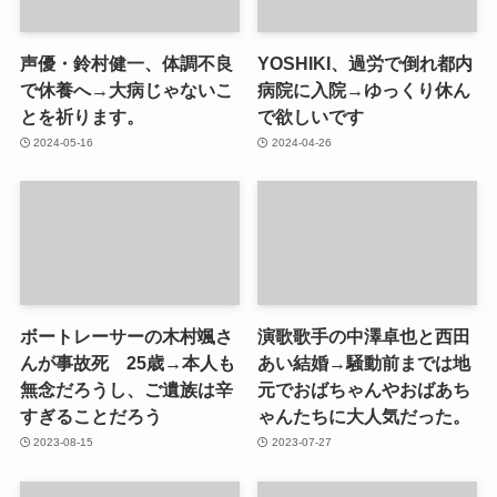
声優・鈴村健一、体調不良
YOSHIKI、過労で倒れ都内
で休養へ→大病じゃないこ
病院に入院→ゆっくり休ん
とを祈ります。
で欲しいです
2024-05-16
2024-04-26
ボートレーサーの木村颯さ
演歌歌手の中澤卓也と西田
んが事故死 25歳→本人も
あい結婚→騒動前までは地
無念だろうし、ご遺族は辛
元でおばちゃんやおばあち
すぎることだろう
ゃんたちに大人気だった。
2023-08-15
2023-07-27