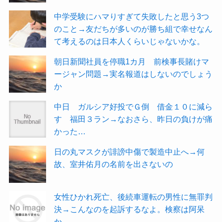
中学受験にハマりすぎて失敗したと思う3つ
のこと→友だちが多いのが勝ち組で幸せなん
て考えるのは日本人くらいじゃないかな。
朝日新聞社員を停職1カ月 前検事長賭けマ
ージャン問題→実名報道はしないのでしょう
か
中日 ガルシア好投でＧ倒 借金１０に減ら
す 福田３ラン→なおさら、昨日の負けが痛
かった…
日の丸マスクが誹謗中傷で製造中止へ→何
故、室井佑月の名前を出さないの
女性ひかれ死亡、後続車運転の男性に無罪判
決→こんなのを起訴するなよ。検察は阿呆
か。