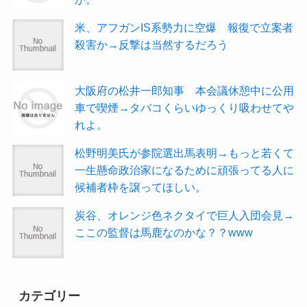
米、アフガンIS系勢力に空爆 報復で立案者
殺害か→反撃は当然するだろう
大阪府の松井一郎知事 本会議休憩中に公用
車で喫煙→タバコくらいゆっくり吸わせてや
れよ。
松野明美氏が参院選出馬表明→もっと若くて
一生懸命政治家になるために頑張ってる人に
候補者枠を譲ってほしい。
炭谷、オレンジ色ネクタイで巨人入団会見→
ここの監督は馬鹿なのかな？？www
カテゴリー