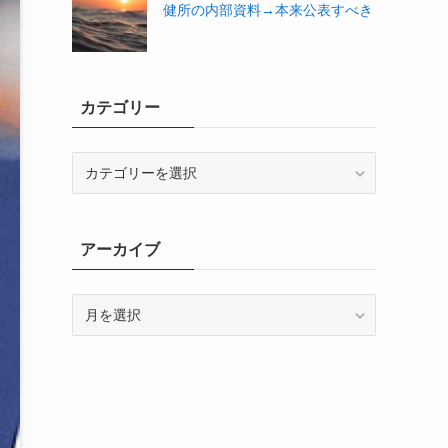
健所の内部資料→本来公表すべき
カテゴリー
カ
テ
ゴ
リ
アーカイブ
ー
ア
ー
カ
イ
ブ