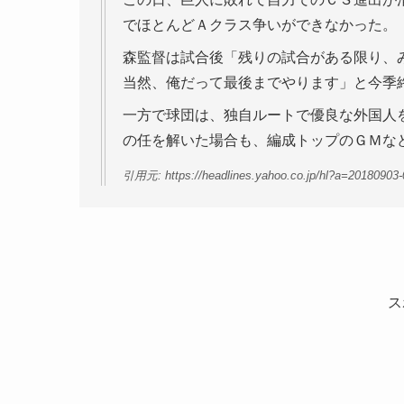
でほとんどＡクラス争いができなかった。
森監督は試合後「残りの試合がある限り、
当然、俺だって最後までやります」と今季
一方で球団は、独自ルートで優良な外国人
の任を解いた場合も、編成トップのＧＭな
引用元: https://headlines.yahoo.co.jp/hl?a=20180903
ス