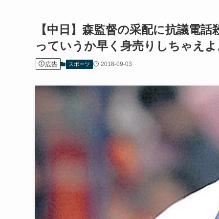
【中日】森監督の采配に抗議電話
っていうか早く身売りしちゃえよ
広告
2018-09-03
スポーツ