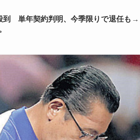
殺到 単年契約判明、今季限りで退任も→
。