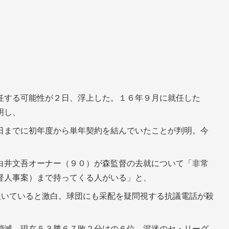
）
任する可能性が２日、浮上した。１６年９月に就任した
明し、
日までに初年度から単年契約を結んでいたことが判明。今
。
白井文吾オーナー（９０）が森監督の去就について「非常
督人事案）まで持ってくる人がいる」と、
吹いていると激白。球団にも采配を疑問視する抗議電話が殺
消滅。現在５３勝６７敗２分けの６位。混迷のセ・リーグ