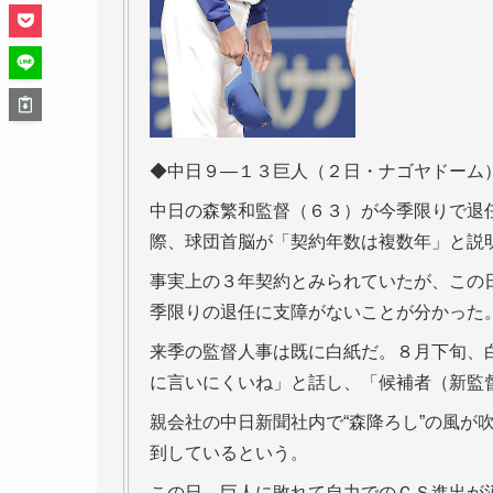
◆中日９―１３巨人（２日・ナゴヤドーム
中日の森繁和監督（６３）が今季限りで退
際、球団首脳が「契約年数は複数年」と説
事実上の３年契約とみられていたが、この
季限りの退任に支障がないことが分かった
来季の監督人事は既に白紙だ。８月下旬、
に言いにくいね」と話し、「候補者（新監
親会社の中日新聞社内で“森降ろし”の風が
到しているという。
この日、巨人に敗れて自力でのＣＳ進出が