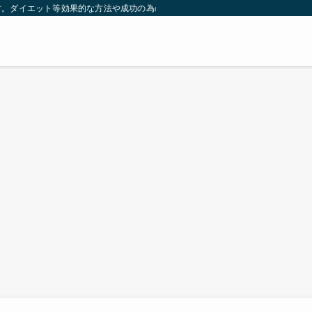
す。ダイエット等効果的な方法や成功の為の秘訣等。太ったり悩んでいる方々が簡