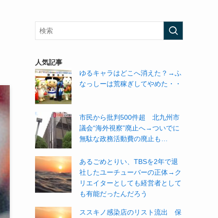
人気記事
ゆるキャラはどこへ消えた？→ふ
なっしーは荒稼ぎしてやめた・・
市民から批判500件超 北九州市
議会“海外視察”廃止へ→ついでに
無駄な政務活動費の廃止も…
あるごめとりい、TBSを2年で退
社したユーチューバーの正体→ク
リエイターとしても経営者として
も有能だったんだろう
ススキノ感染店のリスト流出 保