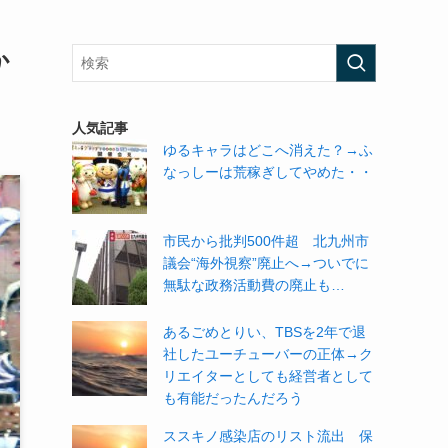
か
人気記事
ゆるキャラはどこへ消えた？→ふ
なっしーは荒稼ぎしてやめた・・
市民から批判500件超 北九州市
議会“海外視察”廃止へ→ついでに
無駄な政務活動費の廃止も…
あるごめとりい、TBSを2年で退
社したユーチューバーの正体→ク
リエイターとしても経営者として
も有能だったんだろう
ススキノ感染店のリスト流出 保