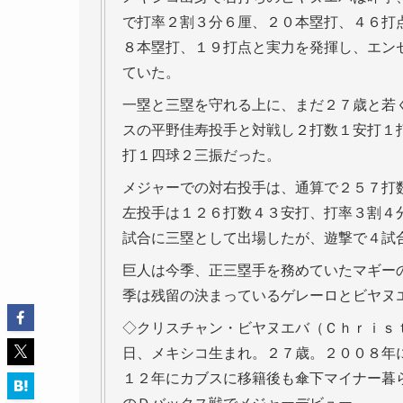
で打率２割３分６厘、２０本塁打、４６打
８本塁打、１９打点と実力を発揮し、エン
ていた。
一塁と三塁を守れる上に、まだ２７歳と若
スの平野佳寿投手と対戦し２打数１安打１
打１四球２三振だった。
メジャーでの対右投手は、通算で２５７打
左投手は１２６打数４３安打、打率３割４
試合に三塁として出場したが、遊撃で４試
巨人は今季、正三塁手を務めていたマギー
季は残留の決まっているゲレーロとビヤヌ
◇クリスチャン・ビヤヌエバ（Ｃｈｒｉｓ
日、メキシコ生まれ。２７歳。２００８年
１２年にカブスに移籍後も傘下マイナー暮