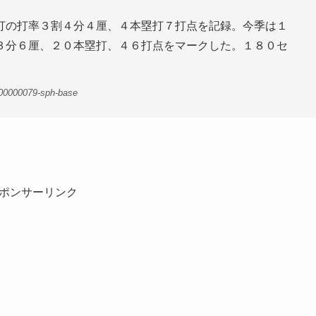
打の打率３割４分４厘、４本塁打７打点を記録。今季は１
３分６厘、２０本塁打、４６打点をマークした。１８０セ
-00000079-sph-base
ポンサーリンク