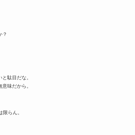
か？
いと駄目だな。
無意味だから。
は限らん。