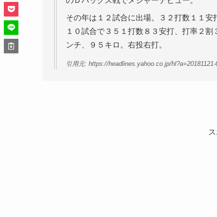
のＤバックス戦でメジャーデビュー。
その年は１２試合に出場。３２打数１１安
１０試合で３５１打数８３安打、打率２割
ンチ、９５キロ。右投右打。
引用元: https://headlines.yahoo.co.jp/hl?a=20181121
ス