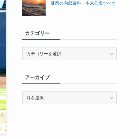
健所の内部資料→本来公表すべき
カテゴリー
カ
テ
ゴ
リ
アーカイブ
ー
ア
ー
カ
イ
ブ