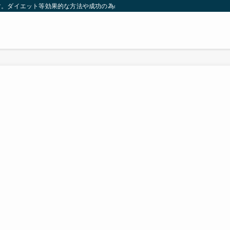
す。ダイエット等効果的な方法や成功の為の秘訣等。太ったり悩んでいる方々が簡