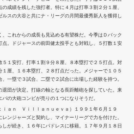
点の成績を残した強打者。特に４月は打率３割２分１厘、
ゼルスの大谷と共にナ・リーグの月間最優秀新人を獲得し
く、これからの成長も見込める有望株だ。今季はＤバック
打点。ドジャースの前田健太投手とも対戦し、５打数１安
数５１安打、打率１割９分８厘、８本塁打で２５打点。対
分１厘、１６本塁打、２８打点だった。メジャーで１０５
合、一塁で３試合、二塁で２試合に出場した経験を持つ。
の退団が決定。打線の軸となる長距離砲を探していた。来
エバの大砲コンビが売りの１つになりそうだ。
ｔｉａｎ Ｖｉｌｌａｎｕｅｖａ）１９９１年６月１９
にレンジャーズと契約し、マイナーリーグで力を付けた。
らしが続き、１６年にパドレスに移籍。１７年９月１８日