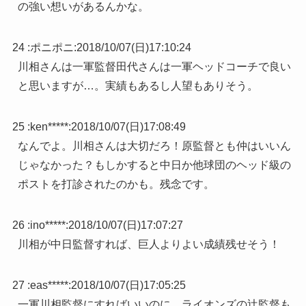
の強い想いがあるんかな。
24 :
ポニポニ
:
2018/10/07(日)17:10:24
川相さんは一軍監督田代さんは一軍ヘッドコーチで良い
と思いますが…。実績もあるし人望もありそう。
25 :
ken*****
:
2018/10/07(日)17:08:49
なんでよ。川相さんは大切だろ！原監督とも仲はいいん
じゃなかった？もしかすると中日か他球団のヘッド級の
ポストを打診されたのかも。残念です。
26 :
ino*****
:
2018/10/07(日)17:07:27
川相が中日監督すれば、巨人よりよい成績残せそう！
27 :
eas*****
:
2018/10/07(日)17:05:25
一軍川相監督にすればいいのに。ライオンズの辻監督も