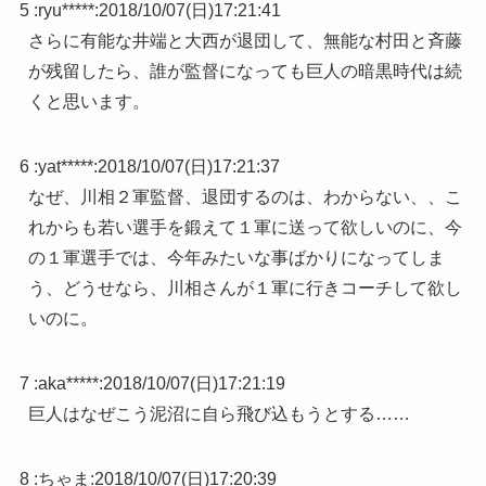
5 :
ryu*****
:
2018/10/07(日)17:21:41
さらに有能な井端と大西が退団して、無能な村田と斉藤
が残留したら、誰が監督になっても巨人の暗黒時代は続
くと思います。
6 :
yat*****
:
2018/10/07(日)17:21:37
なぜ、川相２軍監督、退団するのは、わからない、、こ
れからも若い選手を鍛えて１軍に送って欲しいのに、今
の１軍選手では、今年みたいな事ばかりになってしま
う、どうせなら、川相さんが１軍に行きコーチして欲し
いのに。
7 :
aka*****
:
2018/10/07(日)17:21:19
巨人はなぜこう泥沼に自ら飛び込もうとする……
8 :
ちゃま
:
2018/10/07(日)17:20:39