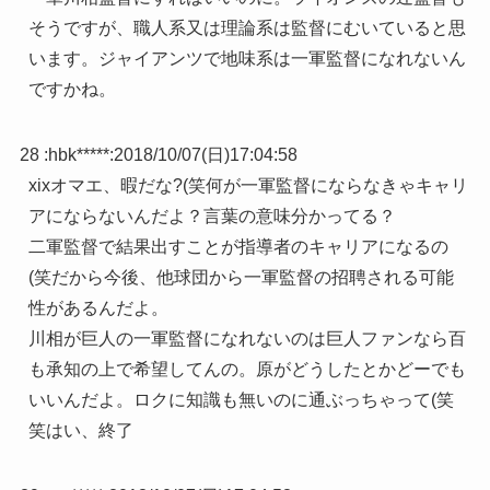
そうですが、職人系又は理論系は監督にむいていると思
います。ジャイアンツで地味系は一軍監督になれないん
ですかね。
28 :
hbk*****
:
2018/10/07(日)17:04:58
xixオマエ、暇だな?(笑何が一軍監督にならなきゃキャリ
アにならないんだよ？言葉の意味分かってる？
二軍監督で結果出すことが指導者のキャリアになるの
(笑だから今後、他球団から一軍監督の招聘される可能
性があるんだよ。
川相が巨人の一軍監督になれないのは巨人ファンなら百
も承知の上で希望してんの。原がどうしたとかどーでも
いいんだよ。ロクに知識も無いのに通ぶっちゃって(笑
笑はい、終了