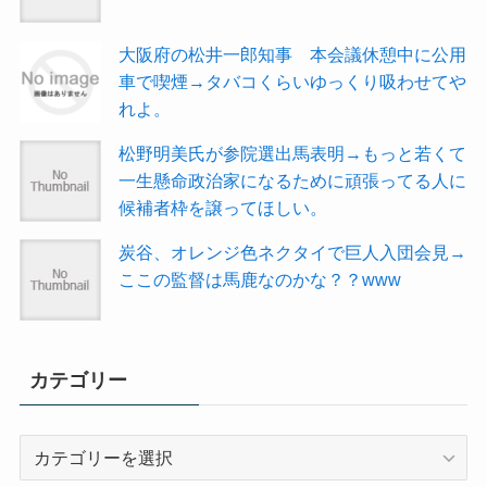
大阪府の松井一郎知事 本会議休憩中に公用
車で喫煙→タバコくらいゆっくり吸わせてや
れよ。
松野明美氏が参院選出馬表明→もっと若くて
一生懸命政治家になるために頑張ってる人に
候補者枠を譲ってほしい。
炭谷、オレンジ色ネクタイで巨人入団会見→
ここの監督は馬鹿なのかな？？www
カテゴリー
カ
テ