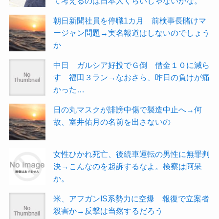
て考えるのは日本人くらいじゃないかな。
朝日新聞社員を停職1カ月 前検事長賭けマ
ージャン問題→実名報道はしないのでしょう
か
中日 ガルシア好投でＧ倒 借金１０に減ら
す 福田３ラン→なおさら、昨日の負けが痛
かった…
日の丸マスクが誹謗中傷で製造中止へ→何
故、室井佑月の名前を出さないの
女性ひかれ死亡、後続車運転の男性に無罪判
決→こんなのを起訴するなよ。検察は阿呆
か。
米、アフガンIS系勢力に空爆 報復で立案者
殺害か→反撃は当然するだろう