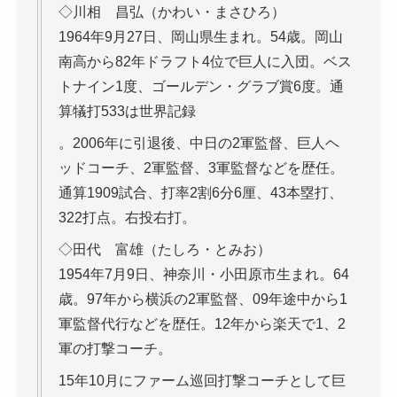
◇川相 昌弘（かわい・まさひろ）
1964年9月27日、岡山県生まれ。54歳。岡山
南高から82年ドラフト4位で巨人に入団。ベス
トナイン1度、ゴールデン・グラブ賞6度。通
算犠打533は世界記録
。2006年に引退後、中日の2軍監督、巨人ヘ
ッドコーチ、2軍監督、3軍監督などを歴任。
通算1909試合、打率2割6分6厘、43本塁打、
322打点。右投右打。
◇田代 富雄（たしろ・とみお）
1954年7月9日、神奈川・小田原市生まれ。64
歳。97年から横浜の2軍監督、09年途中から1
軍監督代行などを歴任。12年から楽天で1、2
軍の打撃コーチ。
15年10月にファーム巡回打撃コーチとして巨