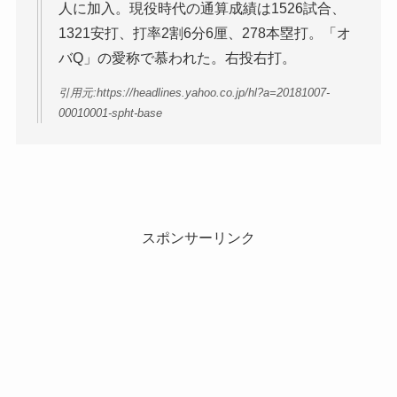
人に加入。現役時代の通算成績は1526試合、
1321安打、打率2割6分6厘、278本塁打。「オ
バQ」の愛称で慕われた。右投右打。
引用元:https://headlines.yahoo.co.jp/hl?a=20181007-
00010001-spht-base
スポンサーリンク