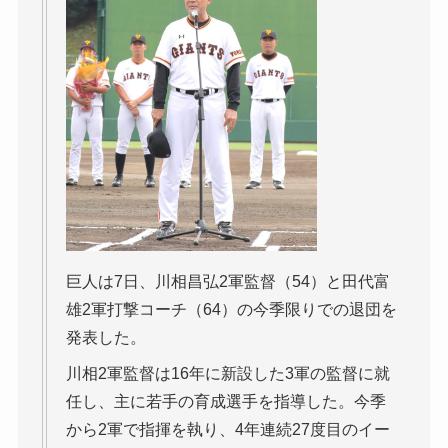
巨人は7日、川相昌弘2軍監督（54）と田代富
雄2軍打撃コーチ（64）の今季限りでの退団を
発表した。
川相2軍監督は16年に新設した3軍の監督に就
任し、主に若手の育成選手を指導した。今季
から2軍で指揮を執り、4年連続27度目のイー