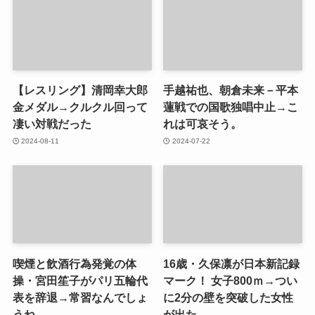
【レスリング】清岡幸大郎
手越祐也、朝倉未来－平本
金メダル→クルクル回って
蓮戦での国歌独唱中止→こ
凄い対戦だった
れは可哀そう。
2024-08-11
2024-07-22
喫煙と飲酒行為発覚の体
16歳・久保凛が日本新記録
操・宮田笙子がパリ五輪代
マーク！ 女子800ｍ→つい
表を辞退→常習なんでしょ
に2分の壁を突破した女性
うね
が出た