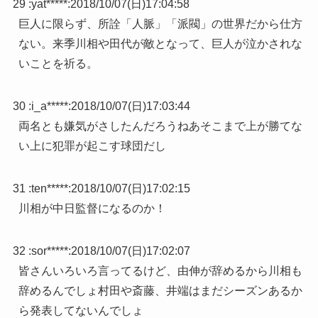
29 :
yat*****
:
2018/10/07(日)17:04:58
巨人に限らず、所詮「人脈」「派閥」の世界だから仕方
ない。来季川相や田代が敵となって、巨人が泣かされな
いことを祈る。
30 :
i_a*****
:
2018/10/07(日)17:03:44
両名とも嫌気がさしたんだろうねあそこまで上が勝てな
い上に犯罪が起こす球団だし
31 :
ten*****
:
2018/10/07(日)17:02:15
川相が中日監督になるのか！
32 :
sor*****
:
2018/10/07(日)17:02:07
皆さんいろいろ言ってるけど、由伸が辞めるから川相も
辞めるんでしょ村田や斎藤、井端はまだシーズンあるか
ら発表してないんでしょ