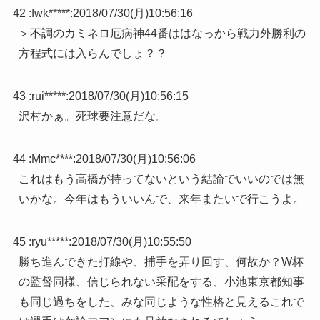
42 :
fwk*****
:
2018/07/30(月)10:56:16
＞不調のカミネロ厄病神44番ははなっから戦力外勝利の
方程式には入らんでしょ？？
43 :
rui*****
:
2018/07/30(月)10:56:15
沢村かぁ。死球要注意だな。
44 :
Mmc****
:
2018/07/30(月)10:56:06
これはもう高橋が持ってないという結論でいいのでは無
いかな。今年はもういいんで、来年またいで行こうよ。
45 :
ryu*****
:
2018/07/30(月)10:55:50
勝ち進んできた打線や、捕手を弄り回す、何故か？W杯
の監督同様、信じられない采配をする、小池東京都知事
も同じ過ちをした、みな同じような性格と見えるこれで