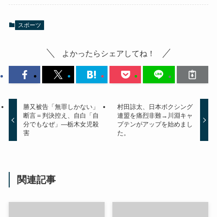
スポーツ
よかったらシェアしてね！
勝又被告「無罪しかない」
村田諒太、日本ボクシング
断言＝判決控え、自白「自
連盟を痛烈非難→川淵キャ
分でもなぜ」―栃木女児殺
プテンがアップを始めまし
害
た。
関連記事