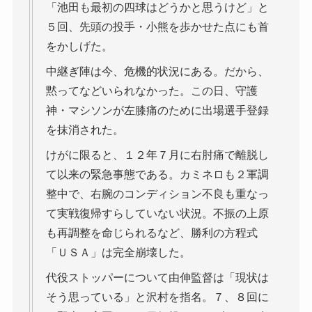
「池田も最初の四球はどうかと思うけど」と
５回、先頭の投手・小熊を歩かせた点にも首
をかしげた。
中継ぎ陣は今、危機的状況にある。だから、
黙ってなどいられなかった。この日、守護
神・マシソンが左膝痛のために出場選手登録
を抹消された。
けがに限ると、１２年７月に右肘痛で離脱し
て以来の緊急事態である。カミネロも２軍調
整中で、右腕のコンディション不良も重なっ
て実戦復帰すらしていない状況。不振の上原
も再調整を命じられるなど、勝利の方程式
「ＵＳＡ」は完全崩壊した。
代役ストッパーについて由伸監督は「現状は
そう思っている」と沢村を指名。７、８回に