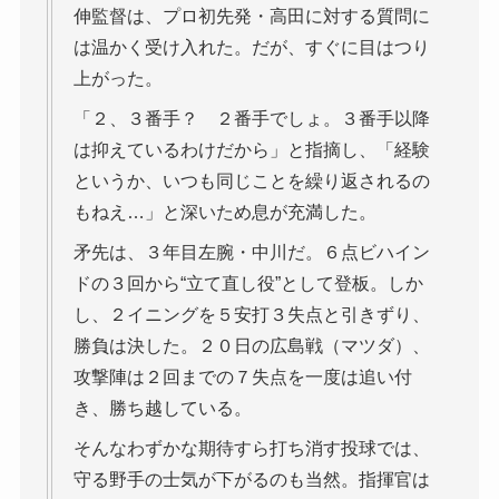
伸監督は、プロ初先発・高田に対する質問に
は温かく受け入れた。だが、すぐに目はつり
上がった。
「２、３番手？ ２番手でしょ。３番手以降
は抑えているわけだから」と指摘し、「経験
というか、いつも同じことを繰り返されるの
もねえ…」と深いため息が充満した。
矛先は、３年目左腕・中川だ。６点ビハイン
ドの３回から“立て直し役”として登板。しか
し、２イニングを５安打３失点と引きずり、
勝負は決した。２０日の広島戦（マツダ）、
攻撃陣は２回までの７失点を一度は追い付
き、勝ち越している。
そんなわずかな期待すら打ち消す投球では、
守る野手の士気が下がるのも当然。指揮官は