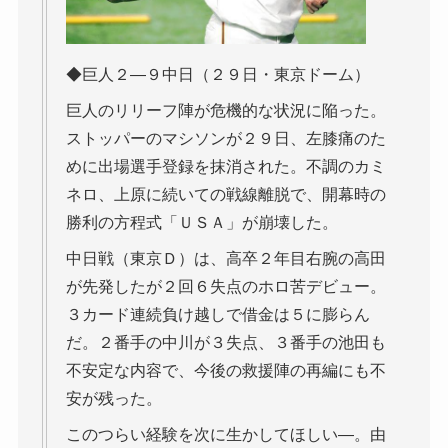
◆巨人２―９中日（２９日・東京ドーム）
巨人のリリーフ陣が危機的な状況に陥った。
ストッパーのマシソンが２９日、左膝痛のた
めに出場選手登録を抹消された。不調のカミ
ネロ、上原に続いての戦線離脱で、開幕時の
勝利の方程式「ＵＳＡ」が崩壊した。
中日戦（東京Ｄ）は、高卒２年目右腕の高田
が先発したが２回６失点のホロ苦デビュー。
３カード連続負け越しで借金は５に膨らん
だ。２番手の中川が３失点、３番手の池田も
不安定な内容で、今後の救援陣の再編にも不
安が残った。
このつらい経験を次に生かしてほしい―。由