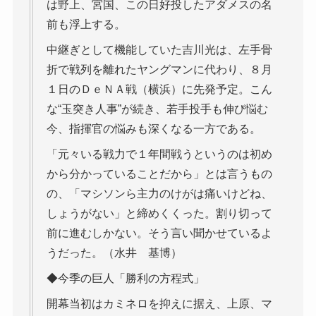
は野上、宮国、この日好投したアダメスの名
前も浮上する。
中継ぎとして機能していた吉川光は、左手骨
折で戦列を離れたヤングマンに代わり、８月
１日のＤｅＮＡ戦（横浜）に先発予定。こん
な“玉突き人事”が続き、若手投手も伸び悩む
今、指揮官の悩みも深くなる一方である。
「元々いる戦力で１年間戦うというのは初め
から分かっていることだから」とは言うもの
の、「マシソンら主力のけがは痛いけどね、
しょうがない」と締めくくった。割り切って
前に進むしかない。そう言い聞かせているよ
うだった。（水井 基博）
◆今季の巨人「勝利の方程式」
開幕当初はカミネロを抑えに据え、上原、マ