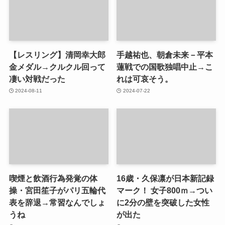
【レスリング】清岡幸大郎
手越祐也、朝倉未来－平本
金メダル→クルクル回って
蓮戦での国歌独唱中止→こ
凄い対戦だった
れは可哀そう。
2024-08-11
2024-07-22
喫煙と飲酒行為発覚の体
16歳・久保凛が日本新記録
操・宮田笙子がパリ五輪代
マーク！ 女子800ｍ→つい
表を辞退→常習なんでしょ
に2分の壁を突破した女性
うね
が出た