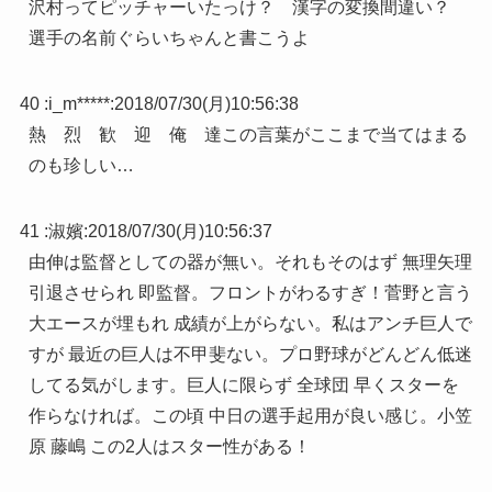
沢村ってピッチャーいたっけ？ 漢字の変換間違い？
選手の名前ぐらいちゃんと書こうよ
40 :
i_m*****
:
2018/07/30(月)10:56:38
熱 烈 歓 迎 俺 達この言葉がここまで当てはまる
のも珍しい…
41 :
淑嬪
:
2018/07/30(月)10:56:37
由伸は監督としての器が無い。それもそのはず 無理矢理
引退させられ 即監督。フロントがわるすぎ！菅野と言う
大エースが埋もれ 成績が上がらない。私はアンチ巨人で
すが 最近の巨人は不甲斐ない。プロ野球がどんどん低迷
してる気がします。巨人に限らず 全球団 早くスターを
作らなければ。この頃 中日の選手起用が良い感じ。小笠
原 藤嶋 この2人はスター性がある！