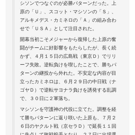
シソンでつなぐのが必勝パターンだった。上
原の「Ｕ」、スコット・マシソンの「Ｓ」、
アルキメデス・カミネロの「Ａ」の組み合わ
せで「ＵＳＡ」として注目された。
開幕当初こそメジャーから復帰した上原の奮
闘がチームに好影響をもたらしたが、長く続
かず、４月１５日の広島戦（東京Ｄ）でリリ
ーフ失敗。逆転負けを喫したことで、勝ちパ
ターンの継投から外れた。不安定な内容が目
立ったカミネロは、６月２９日の中日戦（ナ
ゴヤＤ）で逆転サヨナラ負けを誘発する乱調
で、３０日に２軍落ち。
マシソンを守護神の代役に立てた。調整を経
て勝ちパターンに返り咲いた上原も、７月２
６日のヤクルト戦（京セラＤ）で延長１１回
に失点して敗戦投手となり、２７日に出場選