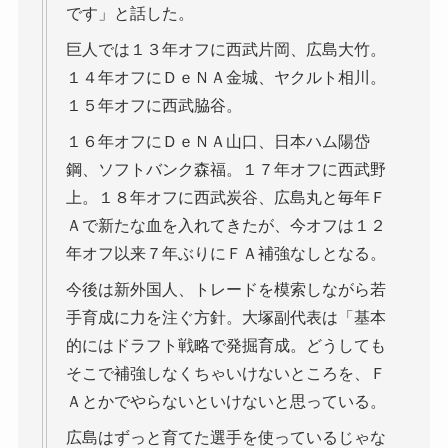
です」と話した。
巨人では１３年オフに西武片岡、広島大竹。
１４年オフにＤｅＮＡ金城、ヤクルト相川。
１５年オフに西武脇谷。
１６年オフにＤｅＮＡ山口、日本ハム陽岱
鋼、ソフトバンク森福。１７年オフに西武野
上。１８年オフに西武炭谷、広島丸と毎年Ｆ
Ａで新たな血を入れてきたが、今オフは１２
年オフ以来７年ぶりにＦＡ補強なしとなる。
今後は新外国人、トレードを模索しながら若
手育成に力を注ぐ方針。大塚副代表は「基本
的にはドラフト戦略で発掘育成。どうしても
そこで補強しなくちゃいけないところを、Ｆ
Ａとかでやらないといけないと思っている。
広島はずっと育てた選手を使っているじゃな