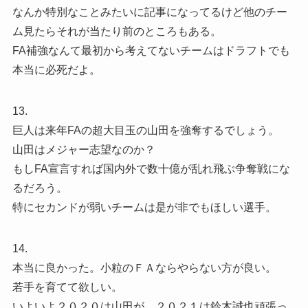
なんか特別なことみたいに記事になってるけど他のチー
ム見たらそれが当たり前のところもある。
FA補強なんて最初から考えてないチームはドラフトでも
本当に必死だよ。
13.
巨人は来年FAの超大目玉の山田を強奪するでしょう。
山田はメジャー志望なのか？
もしFA宣言すれば国内外で数十億が乱れ飛ぶ争奪戦にな
るだろう。
特にセカンドが弱いチームは是が非でもほしい選手。
14.
本当に良かった。小粒のＦＡならやらない方が良い。
若手を育てて欲しい。
いよいよ２０２０は山田が、２０２１は鈴木誠也頑張っ