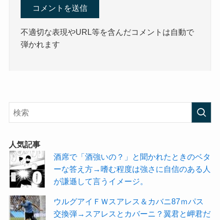
不適切な表現やURL等を含んだコメントは自動で
弾かれます
人気記事
酒席で「酒強いの？」と聞かれたときのベタ
ーな答え方→嗜む程度は強さに自信のある人
が謙遜して言うイメージ。
ウルグアイＦＷスアレス＆カバニ87ｍパス
交換弾→スアレスとカバーニ？翼君と岬君だ