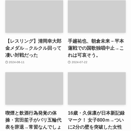
【レスリング】清岡幸大郎
手越祐也、朝倉未来－平本
金メダル→クルクル回って
蓮戦での国歌独唱中止→こ
凄い対戦だった
れは可哀そう。
2024-08-11
2024-07-22
喫煙と飲酒行為発覚の体
16歳・久保凛が日本新記録
操・宮田笙子がパリ五輪代
マーク！ 女子800ｍ→つい
表を辞退→常習なんでしょ
に2分の壁を突破した女性