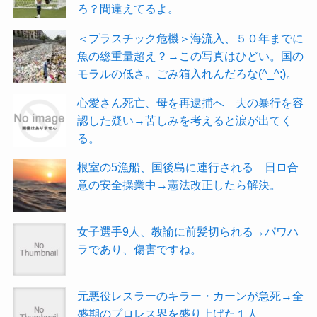
ろ？間違えてるよ。
＜プラスチック危機＞海流入、５０年までに
魚の総重量超え？→この写真はひどい。国の
モラルの低さ。ごみ箱入れんだろな(^_^;)。
心愛さん死亡、母を再逮捕へ 夫の暴行を容
認した疑い→苦しみを考えると涙が出てく
る。
根室の5漁船、国後島に連行される 日ロ合
意の安全操業中→憲法改正したら解決。
女子選手9人、教諭に前髪切られる→パワハ
ラであり、傷害ですね。
元悪役レスラーのキラー・カーンが急死→全
盛期のプロレス界を盛り上げた１人