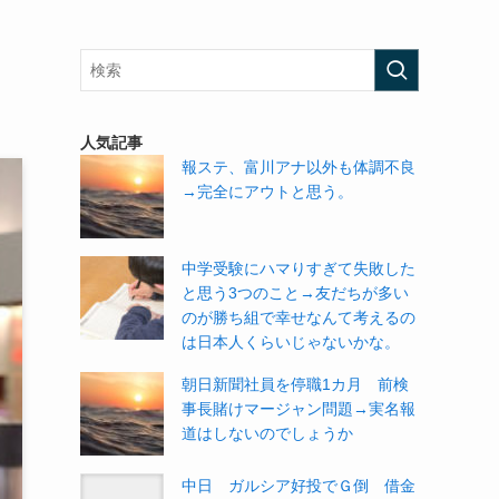
人気記事
報ステ、富川アナ以外も体調不良
→完全にアウトと思う。
中学受験にハマりすぎて失敗した
と思う3つのこと→友だちが多い
のが勝ち組で幸せなんて考えるの
は日本人くらいじゃないかな。
朝日新聞社員を停職1カ月 前検
事長賭けマージャン問題→実名報
道はしないのでしょうか
中日 ガルシア好投でＧ倒 借金