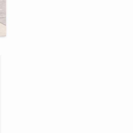
カ
イ
ブ