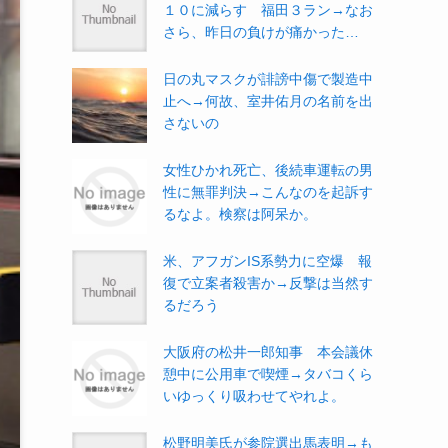
１０に減らす 福田３ラン→なお
さら、昨日の負けが痛かった…
日の丸マスクが誹謗中傷で製造中
止へ→何故、室井佑月の名前を出
さないの
女性ひかれ死亡、後続車運転の男
性に無罪判決→こんなのを起訴す
るなよ。検察は阿呆か。
米、アフガンIS系勢力に空爆 報
復で立案者殺害か→反撃は当然す
るだろう
大阪府の松井一郎知事 本会議休
憩中に公用車で喫煙→タバコくら
いゆっくり吸わせてやれよ。
松野明美氏が参院選出馬表明→も