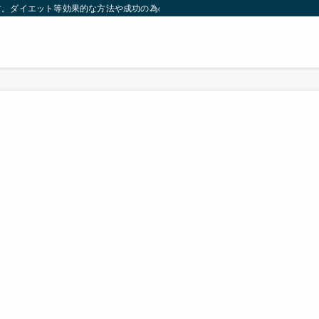
す。ダイエット等効果的な方法や成功の為の秘訣等。太ったり悩んでいる方々が簡