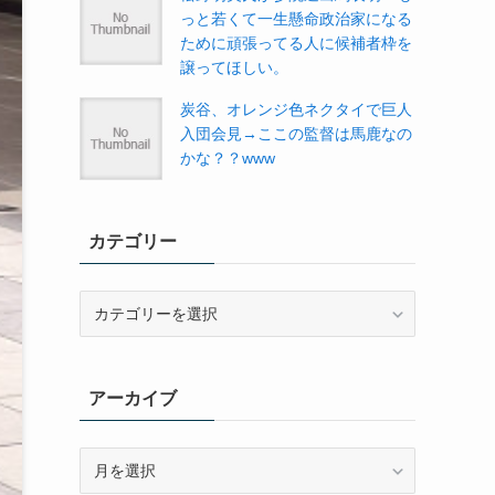
っと若くて一生懸命政治家になる
ために頑張ってる人に候補者枠を
譲ってほしい。
炭谷、オレンジ色ネクタイで巨人
入団会見→ここの監督は馬鹿なの
かな？？www
カテゴリー
カ
テ
ゴ
リ
アーカイブ
ー
ア
ー