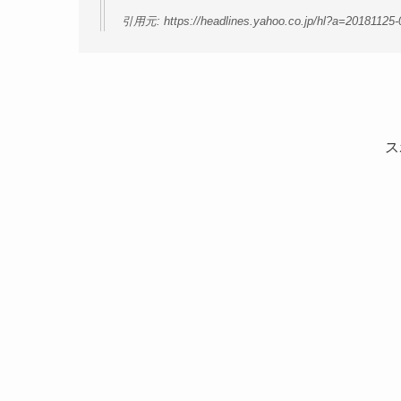
引用元: https://headlines.yahoo.co.jp/hl?a=20181125
ス