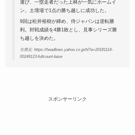
運び、一塁走者だった上林が一気にホームイ
ン。土壇場で1点の勝ち越しに成功した。
9回は松井裕樹が締め、侍ジャパンは逆転勝
利。対戦成績を4勝1敗とし、見事シリーズ勝
ち越しを決めた。
引用元: https://headlines.yahoo.co.jp/hl?a=20181114-
00249123-fullcount-base
スポンサーリンク