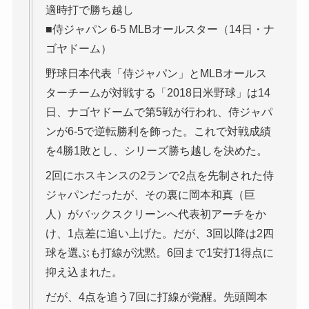
適時打で勝ち越し
■侍ジャパン 6-5 MLBオールスター（14日・ナ
ゴヤドーム）
野球日本代表「侍ジャパン」とMLBオールス
ターチームが対戦する「2018日米野球」は14
日、ナゴヤドームで第5戦が行われ、侍ジャパ
ンが6-5で逆転勝利を飾った。これで対戦成績
を4勝1敗とし、シリーズ勝ち越しを決めた。
2回にホスキンスの2ランで2点を先制された侍
ジャパンだったが、その裏に岡本和真（巨
人）がバックスクリーンへ代表初アーチをか
け、1点差に追い上げた。だが、3回以降は2四
球を選ぶも打線が沈黙。6回まで1安打1得点に
抑え込まれた。
だが、4点を追う7回に打線が覚醒。先頭岡本