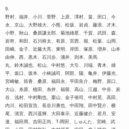
9.
野村、福井、小川、菅野、上原、澤村、畠、田口、今
永、京山、大野雄大、小熊、松坂、岩貞、藤浪、才木、
小野、秋山、桑原謙太郎、菊池雄星、千賀、武田、森、
岩嵜、和田、石川柊太、有原、宮西、堀、松葉、山岡、
田嶋、金子、近藤大亮、東明、岸田、塚原、増井、山本
由伸、西、黒木、石川歩、涌井、則本、美馬
丸、鈴木誠也、松山、中村悠、大引、川端、青木、雄
平、坂口、坂本、小林誠司、阿部、陽、亀井、伊藤光、
宮崎敏、筒香、桑原、福田永、平田良介、梅野、原口、
大山、糸原、植田、糸井、福留、高山、江越、中谷、炭
谷、浅村、中村剛也、栗山、金子侑司、中村晃、高田、
内川、松田宣浩、長谷川勇也、中田翔、田中賢介、横
尾、清宮、西川遥輝、大田泰示、近藤健介、若月、安
達、福田周、吉田正尚、T-岡田、しゅんた、宮崎、武