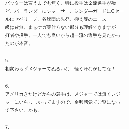
バッターは言うまでも無く、特に投手は２流選手が殆
ど。バーランダーにシャーサー、シンダ―ガードにCセー
ルにセベリーノ。各球団の先発、抑え等のエース
級は皆無。まぁケガ等仕方ない部分も理解できますが
打者や投手。一人でも良いから超一流の選手を見たかっ
たのが本音。
5.
相変わらずメジャーてぬるいな！軽く汗ながしてな！
6.
アメリカきたけどからの選手は、メジャーでは無くレジ
ャーにいらっしゃってますので、余興感覚でご覧になっ
て下さい。かも。
7.