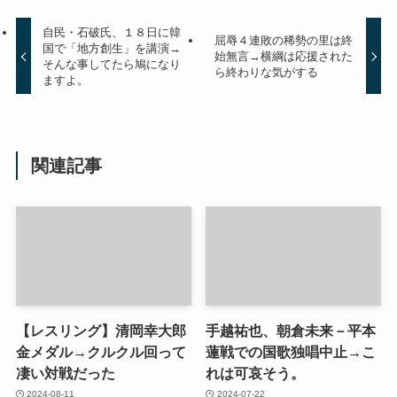
自民・石破氏、１８日に韓
屈辱４連敗の稀勢の里は終
国で「地方創生」を講演→
始無言→横綱は応援された
そんな事してたら鳩になり
ら終わりな気がする
ますよ。
関連記事
【レスリング】清岡幸大郎
手越祐也、朝倉未来－平本
金メダル→クルクル回って
蓮戦での国歌独唱中止→こ
凄い対戦だった
れは可哀そう。
2024-08-11
2024-07-22