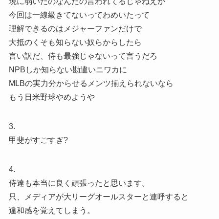
現に弱いだのなんだの言われてるじゃねえか
今回は一線級きてないってわめいたって
理解できるのはメジャーファンだけで
大抵のくそも知らない奴らからしたら
言い訳だ、侍も最強じゃないって言うだろ
NPBしか知らない勘違いニワカに
MLBの実力分からせるメンツ揃えられないなら
もう日米野球やめようや
3.
甲斐がすごすぎ?
4.
侍達も本当に良く頑張ったと思います。
只、メディアが大リーグオールスターと連呼すると
違和感を覚えてしまう。