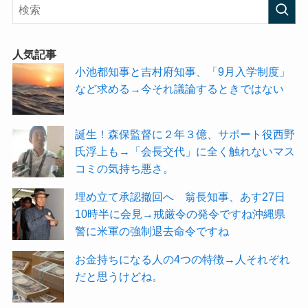
人気記事
小池都知事と吉村府知事、「9月入学制度」
など求める→今それ議論するときではない
誕生！森保監督に２年３億、サポート役西野
氏浮上も→「会長交代」に全く触れないマス
コミの気持ち悪さ。
埋め立て承認撤回へ 翁長知事、あす27日
10時半に会見→戒厳令の発令ですね沖縄県
警に米軍の強制退去命令ですね
お金持ちになる人の4つの特徴→人それぞれ
だと思うけどね。