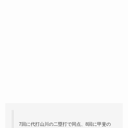
7回に代打山川の二塁打で同点、8回に甲斐の