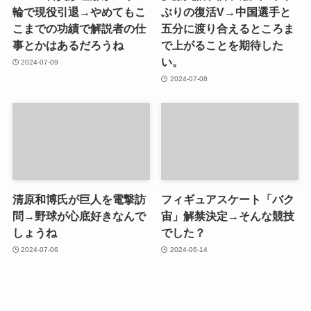
輪で現役引退→やめてもこ
ぶりの復活V→中国選手と
こまでの功績で解説者の仕
五分に渡り合えるところま
事とかはあるだろうね
で上がることを期待した
い。
2024-07-09
2024-07-08
清原和博氏が巨人を電撃訪
フィギュアスケート「バク
問→野球が心底好きなんで
宙」解禁決定→そんな競技
しょうね
でした？
2024-07-06
2024-06-14