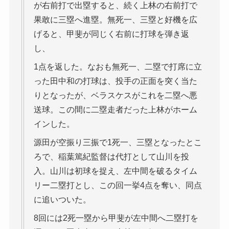
が右前打で出塁すると、続く上林の右前打で
果敢に三塁へ進塁。無死一、三塁と好機を広
げると、甲斐が同じく右前に打球を弾き返
し、
1点を返した。なおも無死一、二塁で打席に立
った田中和の打球は、投手の正面を突く当た
りとなったが、ベラスケスがこれを二塁へ悪
送球。この間に二塁走者だった上林がホーム
インした。
源田が空振り三振で1死一、三塁となったとこ
ろで、稲葉篤紀監督は代打として山川を投
入。山川は初球を捉え、左中間を破るタイム
リー二塁打とし、この回一挙4点を奪い、同点
に追いついた。
8回には2死一塁から甲斐が左中間へ二塁打を