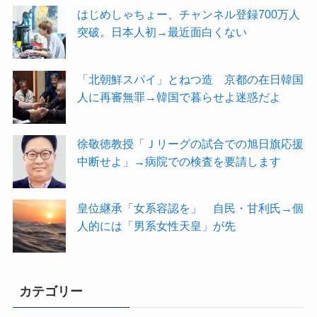
はじめしゃちょー、チャンネル登録700万人
突破。日本人初→最近面白くない
「北朝鮮スパイ」とねつ造 京都の在日韓国
人に再審無罪→韓国で暮らせよ迷惑だよ
徐敬徳教授「Ｊリーグの試合での旭日旗応援
中断せよ」→病院での検査を要請します
皇位継承「女系容認を」 自民・甘利氏→個
人的には「男系女性天皇」が先
カテゴリー