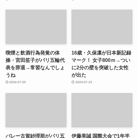
喫煙と飲酒行為発覚の体
16歳・久保凛が日本新記録
操・宮田笙子がパリ五輪代
マーク！ 女子800ｍ→つい
表を辞退→常習なんでしょ
に2分の壁を突破した女性
うね
が出た
2024-07-20
2024-07-15
バレー古賀紗理那がパリ五
伊藤美誠 国際大会で1年半