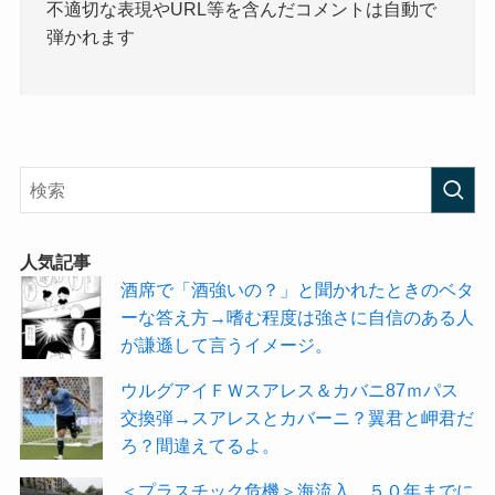
不適切な表現やURL等を含んだコメントは自動で
弾かれます
人気記事
酒席で「酒強いの？」と聞かれたときのベタ
ーな答え方→嗜む程度は強さに自信のある人
が謙遜して言うイメージ。
ウルグアイＦＷスアレス＆カバニ87ｍパス
交換弾→スアレスとカバーニ？翼君と岬君だ
ろ？間違えてるよ。
＜プラスチック危機＞海流入、５０年までに