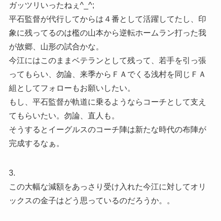
ガッツリいったねぇ^_^;
平石監督が代行してからは４番として活躍してたし、印
象に残ってるのは檻の山本から逆転ホームラン打った我
が故郷、山形の試合かな。
今江にはこのままベテランとして残って、若手を引っ張
ってもらい、勿論、来季からＦＡでくる浅村を同じＦＡ
組としてフォローもお願いしたい。
もし、平石監督が軌道に乗るようならコーチとして支え
てもらいたい。勿論、直人も。
そうするとイーグルスのコーチ陣は新たな時代の布陣が
完成するなぁ。
3.
この大幅な減額をあっさり受け入れた今江に対してオリ
ックスの金子はどう思っているのだろうか。。