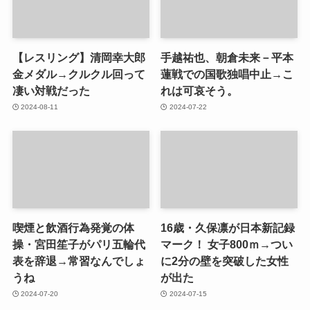
【レスリング】清岡幸大郎
手越祐也、朝倉未来－平本
金メダル→クルクル回って
蓮戦での国歌独唱中止→こ
凄い対戦だった
れは可哀そう。
2024-08-11
2024-07-22
喫煙と飲酒行為発覚の体
16歳・久保凛が日本新記録
操・宮田笙子がパリ五輪代
マーク！ 女子800ｍ→つい
表を辞退→常習なんでしょ
に2分の壁を突破した女性
うね
が出た
2024-07-20
2024-07-15