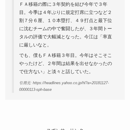
ＦＡ移籍の際に３年契約を結び今年で３年
目。今季は４年ぶりに規定打席に立つなど２
割７分６厘、１０本塁打、４９打点と最下位
に沈むチームの中で奮闘したが、３年間トー
タルの評価で大幅減となった。今江は「率直
に厳しいなと。
でも、僕もＦＡ移籍３年目。今年はそこそこ
やったけど、２年間は結果を出せなかったの
で仕方ない」と淡々と話していた。
引用元: https://headlines.yahoo.co.jp/hl?a=20181127-
00000113-sph-base