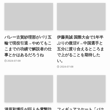
バレー古賀紗理那がパリ五
伊藤美誠 国際大会で1年半
輪で現役引退→やめてもこ
ぶりの復活V→中国選手と
こまでの功績で解説者の仕
五分に渡り合えるところま
事とかはあるだろうね
で上がることを期待した
い。
2024-07-09
2024-07-08
清原和博氏が巨人を電撃訪
フィギュアスケート「バク