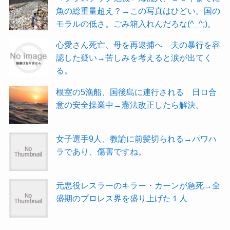
魚の総重量超え？→この写真はひどい。国の
モラルの低さ。ごみ箱入れんだろな(^_^;)。
心愛さん死亡、母を再逮捕へ 夫の暴行を容
認した疑い→苦しみを考えると涙が出てく
る。
根室の5漁船、国後島に連行される 日ロ合
意の安全操業中→憲法改正したら解決。
女子選手9人、教諭に前髪切られる→パワハ
ラであり、傷害ですね。
元悪役レスラーのキラー・カーンが急死→全
盛期のプロレス界を盛り上げた１人