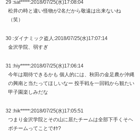
29 :
sat*****
:
2018/07/25(水)17:08:04
松井の時と違い怪物が2名だから敬遠は出来ないね
（笑）
30 :
ダイナミック盗人
:
2018/07/25(水)17:07:14
金沢学院、弱すぎ
31 :
hiy*****
:
2018/07/25(水)17:06:14
今年は期待できるかも 個人的には、秋田の金足農か沖縄
の興南と当たってほしいなー 投手戦を一回戦から観たい
甲子園楽しみだな
32 :
hik*****
:
2018/07/25(水)17:05:51
つまり金沢学院とその山に居たチームは全部下手くそヘ
ボチームってことでｵｹ?