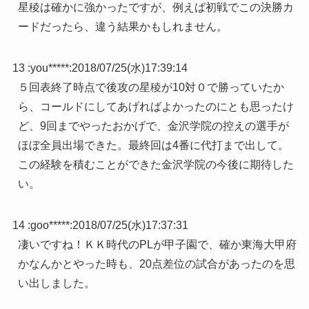
星稜は確かに強かったですが、例えば初戦でこの決勝カ
ードだったら、違う結果かもしれません。
13 :
you*****
:
2018/07/25(水)17:39:14
５回表終了時点で後攻の星稜が10対０で勝っていたか
ら、コールドにしてあげればよかったのにとも思ったけ
ど、9回までやったおかげで、金沢学院の控えの選手が
ほぼ全員出場できた。最終回は4番に代打まで出して。
この経験を積むことができた金沢学院の今後に期待した
い。
14 :
goo*****
:
2018/07/25(水)17:37:31
凄いですね！ＫＫ時代のPLが甲子園で、確か東海大甲府
かなんかとやった時も、20点差位の試合があったのを思
い出しました。