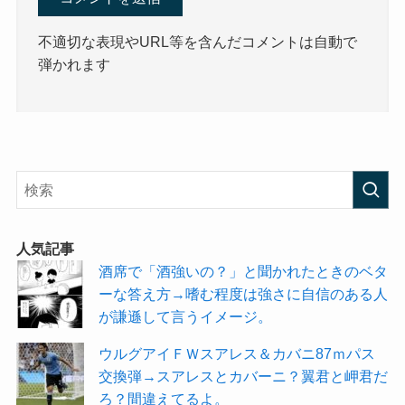
不適切な表現やURL等を含んだコメントは自動で
弾かれます
人気記事
酒席で「酒強いの？」と聞かれたときのベタ
ーな答え方→嗜む程度は強さに自信のある人
が謙遜して言うイメージ。
ウルグアイＦＷスアレス＆カバニ87ｍパス
交換弾→スアレスとカバーニ？翼君と岬君だ
ろ？間違えてるよ。