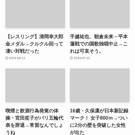
【レスリング】清岡幸大郎
手越祐也、朝倉未来－平本
金メダル→クルクル回って
蓮戦での国歌独唱中止→こ
凄い対戦だった
れは可哀そう。
2024-08-11
2024-07-22
喫煙と飲酒行為発覚の体
16歳・久保凛が日本新記録
操・宮田笙子がパリ五輪代
マーク！ 女子800ｍ→つい
表を辞退→常習なんでしょ
に2分の壁を突破した女性
うね
が出た