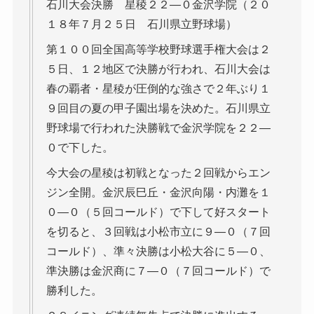
石川大会決勝 星稜２２―０金沢学院（２０
１８年７月２５日 石川県立野球場）
第１００回全国高等学校野球選手権大会は２
５日、１２地区で決勝が行われ、石川大会は
春の覇者・星稜が圧倒的な強さで２年ぶり１
９回目の夏の甲子園出場を決めた。石川県立
野球場で行われた決勝戦で金沢学院を２２―
０で下した。
今大会の星稜は初戦となった２回戦からエン
ジン全開。金沢辰巳丘・金沢向陽・内灘を１
０―０（５回コールド）で下して好スタート
を切ると、３回戦は小松市立に９―０（７回
コールド）、準々決勝は小松大谷に５―０、
準決勝は金沢商に７―０（７回コールド）で
勝利した。