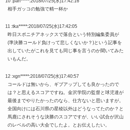
10 :
pan*****
:
2018/07/25(水)17:42:16
相手ガッコの勉強で精一杯か
11 :
tka*****
:
2018/07/25(水)17:42:05
昨日スポニチアネックスで落合という特別編集委員が
(準決勝コールド負けって悲しくないか？)という記事を
出していたがこれを見ても同じ事を言うのか聞いてみた
いもんだ。
12 :
xgn*****
:
2018/07/25(水)17:40:57
コールドは無いから、ギブアップしても良かったので
は？と思えるスコアですね。金沢学院の監督と球児達が
最後までやりたかったのなら、仕方ないと思いますが。
全国向けには石川県の星稜以外はどうなってたのか？と
馬鹿にされそうな決勝のスコアですが、いい試合が沢山
のレベルの高い大会でしたよ。とお伝えしたい。