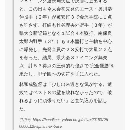
２８イニング連続無失点で決勝に進出する
と、この日も今大会初先発のエース・奥川恭
伸投手（２年）が被安打３で金沢学院に１点
も許さず。打線も竹谷理央外野手（３年）が
県大会新記録となる１試合４本塁打、南保良
太郎内野手（３年）も３本塁打と主軸を中心
に爆発し、先発全員の２８安打で大量２２点
を奪った。結局、県大会３７イニング無失
点、計５３得点の圧倒的な強さで“完全優勝”を
果たし、甲子園への切符を手に入れた。
林和成監督は「少し出来過ぎな気がする。選
抜ではベスト８の壁を破れなかったので、破
れるように頑張りたい」と意気込みを話し
た。
引用元: https://headlines.yahoo.co.jp/hl?a=20180725-
00000115-spnannex-base