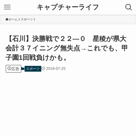
キャプチャーライフ
ホーム
スポーツ
【石川】決勝戦で２２―０ 星稜が県大
会計３７イニング無失点→これでも、甲
子園1回戦負けかも。
広告
2018-07-25
スポーツ