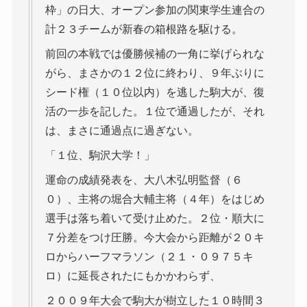
枠」の日大、オープン参加の関東学生連合の
計２３チームが新春の箱根路を駆ける。
前回の本戦では優勝候補の一角に挙げられな
がら、まさかの１２位に終わり、９年ぶりに
シード権（１０位以内）を逃した駒大が、復
活の一歩を記した。１位で通過したが、それ
は、まさに通過点に過ぎない。
「１位、駒沢大学！」
運命の成績発表を、大八木弘明監督（６
０）、主将の堀合大輔主将（４年）をはじめ
選手は落ち着いて受け止めた。２位・順大に
７分差をつけ圧勝。今大会から距離が２０キ
ロからハーフマラソン（２１・０９７５キ
ロ）に延長されたにもかかわらず、
２００９年大会で駒大が樹立した１０時間３