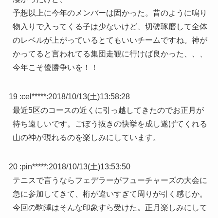
予想以上に今年のメンバーは固かった。昔のように鳴り
物入りで入ってくる子は少ないけど、切磋琢磨して全体
のレベルが上がっているとてもいいチームですね。神が
かってると言われてる集団走観に行けば良かった、、、
今年こそ優勝争いを！！
19 :
cel*****
:
2018/10/13(土)13:58:28
最近5区のコースの近くに引っ越してきたのでお正月が
待ち遠しいです。ごぼう抜きの快挙を成し遂げてくれる
山の神が現れるのを楽しみにしています。
20 :
pin*****
:
2018/10/13(土)13:53:50
テニスで言うならフェデラーがフューチャーズの大会に
急に参加してきて、桁が違いすぎて周りが引く感じか。
今回の駒澤はそんな印象すら受けた。正月楽しみにして