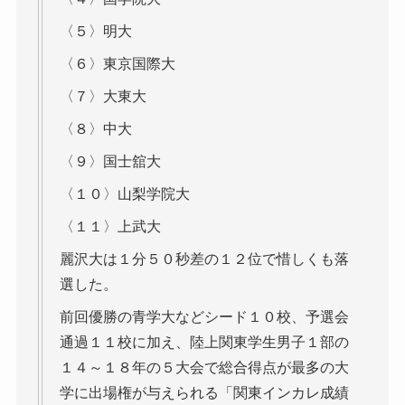
〈５〉明大
〈６〉東京国際大
〈７〉大東大
〈８〉中大
〈９〉国士舘大
〈１０〉山梨学院大
〈１１〉上武大
麗沢大は１分５０秒差の１２位で惜しくも落
選した。
前回優勝の青学大などシード１０校、予選会
通過１１校に加え、陸上関東学生男子１部の
１４～１８年の５大会で総合得点が最多の大
学に出場権が与えられる「関東インカレ成績