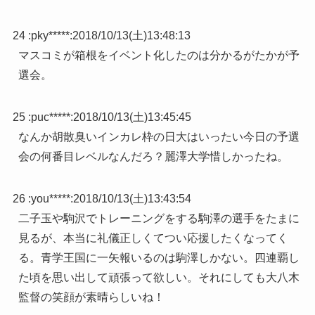
24 :
pky*****
:
2018/10/13(土)13:48:13
マスコミが箱根をイベント化したのは分かるがたかが予
選会。
25 :
puc*****
:
2018/10/13(土)13:45:45
なんか胡散臭いインカレ枠の日大はいったい今日の予選
会の何番目レベルなんだろ？麗澤大学惜しかったね。
26 :
you*****
:
2018/10/13(土)13:43:54
二子玉や駒沢でトレーニングをする駒澤の選手をたまに
見るが、本当に礼儀正しくてつい応援したくなってく
る。青学王国に一矢報いるのは駒澤しかない。四連覇し
た頃を思い出して頑張って欲しい。それにしても大八木
監督の笑顔が素晴らしいね！