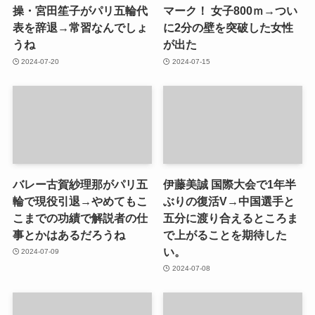
操・宮田笙子がパリ五輪代
マーク！ 女子800ｍ→つい
表を辞退→常習なんでしょ
に2分の壁を突破した女性
うね
が出た
2024-07-20
2024-07-15
バレー古賀紗理那がパリ五
伊藤美誠 国際大会で1年半
輪で現役引退→やめてもこ
ぶりの復活V→中国選手と
こまでの功績で解説者の仕
五分に渡り合えるところま
事とかはあるだろうね
で上がることを期待した
い。
2024-07-09
2024-07-08