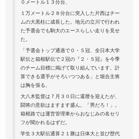
０メートル１３分台、
１万メートル２８分台に突入した片西はチー
ムの大黒柱に成長した。地元の立川で行われ
た予選会でも駒大のエースらしい走りを見せ
た。
「予選会トップ通過で０・５冠、全日本大学
駅伝と箱根駅伝で２冠の『２・５冠』を今季
のチーム目標に掲げて取り組んでいます。計
算できる選手がそろいつつある」と堀合主将
は胸を張る。
大八木監督は７月３０日に還暦を迎えたが、
闘将の意欲はますます盛ん。「男だろ！」。
箱根路では運営管理車からおなじみの名セリ
フが聞かれるはずだ。
学生３大駅伝通算２１勝は日体大と並び歴代