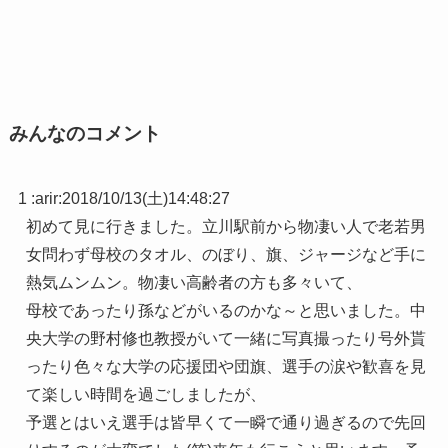
みんなのコメント
1 :
arir
:
2018/10/13(土)14:48:27
初めて見に行きました。立川駅前から物凄い人で老若男
女問わず母校のタオル、のぼり、旗、ジャージなど手に
熱気ムンムン。物凄い高齢者の方も多々いて、
母校であったり孫などがいるのかな～と思いました。中
央大学の野村修也教授がいて一緒に写真撮ったり号外貰
ったり色々な大学の応援団や団旗、選手の涙や歓喜を見
て楽しい時間を過ごしましたが、
予選とはいえ選手は皆早くて一瞬で通り過ぎるので先回