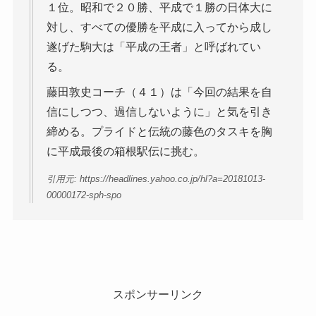
１位。昭和で２０勝、平成で１勝の日体大に
対し、すべての優勝を平成に入ってから成し
遂げた駒大は「平成の王者」と呼ばれてい
る。
藤田敦史コーチ（４１）は「今回の結果を自
信にしつつ、過信しないように」と気を引き
締める。プライドと伝統の藤色のタスキを胸
に平成最後の箱根駅伝に挑む。
引用元: https://headlines.yahoo.co.jp/hl?a=20181013-
00000172-sph-spo
スポンサーリンク