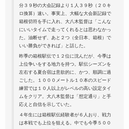
分３９秒の大会記録より１人３９秒（２０キ
ロ換算）速い。事実上、大幅な大会新記録で
箱根切符を手に入れ、大八木監督は「こんな
にいいタイムで走ってくれるとは思わなかっ
た。油断せず、あと２つ（全日本、箱根）で
いい勝負ができれば」と話した。
昨季の箱根駅伝で１２位に沈んだが、今季は
上位争いをする地力を持つ。駅伝シーズンを
左右する夏合宿は意欲的に、かつ、順調に過
ごした。１０００メートル１０本のスピード
練習では１０人以上がレベルの高い設定タイ
ムをクリア。大八木監督は「想定通り」と手
応えと自信を示していた。
４年生には箱根駅伝経験者が６人おり、戦力
は本戦でも上位を狙える。中でも今季５００