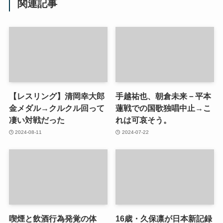
関連記事
【レスリング】清岡幸大郎
手越祐也、朝倉未来－平本
金メダル→クルクル回って
蓮戦での国歌独唱中止→こ
凄い対戦だった
れは可哀そう。
2024-08-11
2024-07-22
喫煙と飲酒行為発覚の体
16歳・久保凛が日本新記録