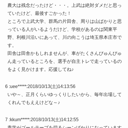
農大は残念だったけど・・・。上武は絶対ダメだと思っ
ていたけど、最後すごかった！
ところで上武大学、群馬の片田舎、周りは山ばかりと思
っている人がいるようだけど、学校があるのは関東平
野、利根川沿いにあって、川の向こうは埼玉県本庄市で
す。
田舎は田舎かもしれませんが、車がたくさんびゅんびゅ
ん走っているところを、選手が自主トレで走っているの
をよく見かけます。応援してね♪
6 :
uee*****
:
2018/10/13(土)14:13:56
いや～、正月くらいゆっくりしたいから、毎年出場して
くれんでもええけどな～♪
7 :
kkum*****
:
2018/10/13(土)14:12:55
青学がゴールテープを切るシーンばかりになっています