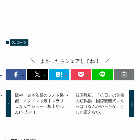
スポーツ
よかったらシェアしてね！
阪神・金本監督のラスト采
韓国艦艇、「抗日」の英雄
配 スタメンは若手ズラリ
の旗掲揚…国際観艦式→や
→なんでショート板山やね
っぱりなんかやったか。と
ん(＞人＜;)
しか言えない。