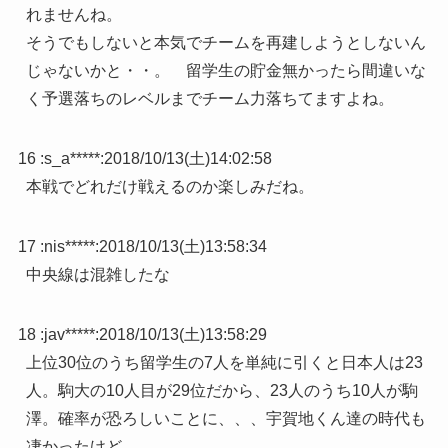
れませんね。
そうでもしないと本気でチームを再建しようとしないん
じゃないかと・・。 留学生の貯金無かったら間違いな
く予選落ちのレベルまでチーム力落ちてますよね。
16 :
s_a*****
:
2018/10/13(土)14:02:58
本戦でどれだけ戦えるのか楽しみだね。
17 :
nis*****
:
2018/10/13(土)13:58:34
中央線は混雑したな
18 :
jav*****
:
2018/10/13(土)13:58:29
上位30位のうち留学生の7人を単純に引くと日本人は23
人。駒大の10人目が29位だから、23人のうち10人が駒
澤。確率が恐ろしいことに、、、宇賀地くん達の時代も
凄かったけど、