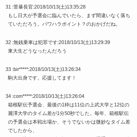
31 :
菅暴長官
:
2018/10/13(土)13:35:28
もし日大が予選会に臨んでいたら、まず間違いなく落ち
ていただろう。パワハラポイント？のおかげだね。
32 :
無銭乗車は犯罪です
:
2018/10/13(土)13:29:39
東大生どうなったんだろう
33 :
bir*****
:
2018/10/13(土)13:26:34
駒大出身です。応援してます！
34 :
com*****
:
2018/10/13(土)13:26:04
箱根駅伝予選会、最後の1枠は11位の上武大学と12位の
麗澤大学のタイム差が1分50秒でした。毎年、箱根駅伝
の予選会は本戦出場か、そうでないかは微妙なタイム差
でしたから、