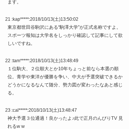
ます。
21 :
kap*****
:
2018/10/13(土)13:50:02
東京都世田谷駒沢にある“駒澤大学”が正式名称ですよ。
スポーツ報知は大学名をしっかり確認して記事にして欲
しいですね。
22 :
tam*****
:
2018/10/13(土)13:48:49
１位駒大、２位順大とか10年ちょっと前なら本選の順
位。青学や東洋が優勝を争い、中大が予選突破できるか
どうかになるなんて随分、勢力図が変わったなあと感じ
る。
23 :
cal*****
:
2018/10/13(土)13:48:47
神大予選３位通過！良かったよ♪此で正月のんびりTV 見
れるw w