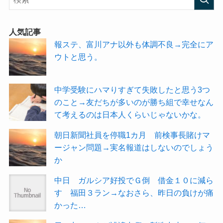
人気記事
報ステ、富川アナ以外も体調不良→完全にア
ウトと思う。
中学受験にハマりすぎて失敗したと思う3つ
のこと→友だちが多いのが勝ち組で幸せなん
て考えるのは日本人くらいじゃないかな。
朝日新聞社員を停職1カ月 前検事長賭けマ
ージャン問題→実名報道はしないのでしょう
か
中日 ガルシア好投でＧ倒 借金１０に減ら
す 福田３ラン→なおさら、昨日の負けが痛
かった…