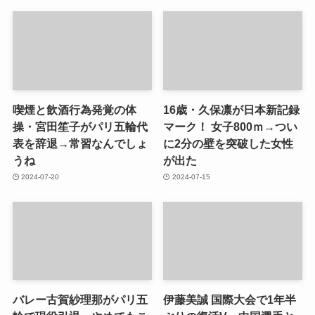
喫煙と飲酒行為発覚の体
16歳・久保凛が日本新記録
操・宮田笙子がパリ五輪代
マーク！ 女子800ｍ→つい
表を辞退→常習なんでしょ
に2分の壁を突破した女性
うね
が出た
2024-07-20
2024-07-15
バレー古賀紗理那がパリ五
伊藤美誠 国際大会で1年半