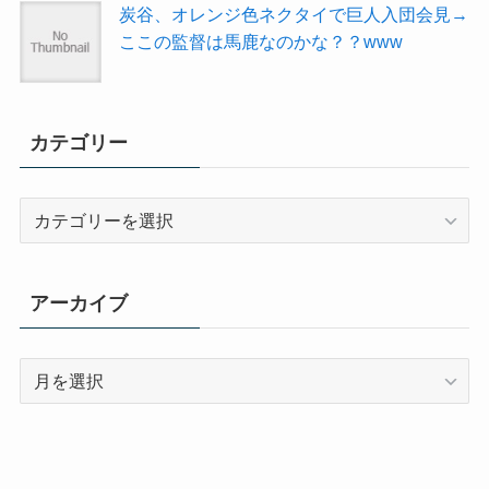
炭谷、オレンジ色ネクタイで巨人入団会見→
ここの監督は馬鹿なのかな？？www
カテゴリー
カ
テ
ゴ
リ
アーカイブ
ー
ア
ー
カ
イ
ブ