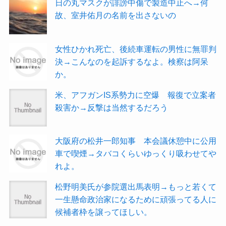
日の丸マスクが誹謗中傷で製造中止へ→何
故、室井佑月の名前を出さないの
女性ひかれ死亡、後続車運転の男性に無罪判
決→こんなのを起訴するなよ。検察は阿呆
か。
米、アフガンIS系勢力に空爆 報復で立案者
殺害か→反撃は当然するだろう
大阪府の松井一郎知事 本会議休憩中に公用
車で喫煙→タバコくらいゆっくり吸わせてや
れよ。
松野明美氏が参院選出馬表明→もっと若くて
一生懸命政治家になるために頑張ってる人に
候補者枠を譲ってほしい。