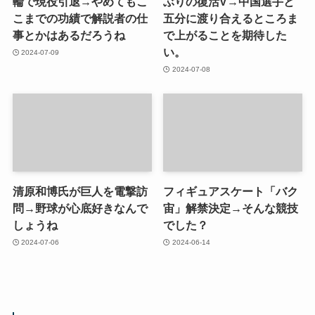
輪で現役引退→やめてもこ
ぶりの復活V→中国選手と
こまでの功績で解説者の仕
五分に渡り合えるところま
事とかはあるだろうね
で上がることを期待した
い。
2024-07-09
2024-07-08
清原和博氏が巨人を電撃訪
フィギュアスケート「バク
問→野球が心底好きなんで
宙」解禁決定→そんな競技
しょうね
でした？
2024-07-06
2024-06-14