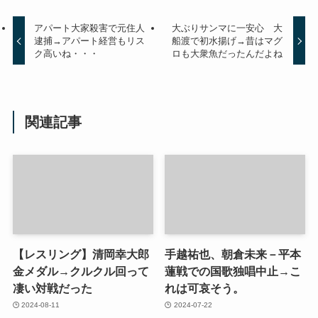
アパート大家殺害で元住人
大ぶりサンマに一安心 大
逮捕→アパート経営もリス
船渡で初水揚げ→昔はマグ
ク高いね・・・
ロも大衆魚だったんだよね
関連記事
【レスリング】清岡幸大郎
手越祐也、朝倉未来－平本
金メダル→クルクル回って
蓮戦での国歌独唱中止→こ
凄い対戦だった
れは可哀そう。
2024-08-11
2024-07-22