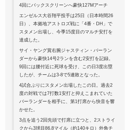
4回にバックスクリーンへ豪快127Mアーチ
エンゼルス大谷翔平投手は25日（日本時間26
日）、本拠地アストロズ戦に「4番・DH」で
スタメン出場し、今季15度目のマルチ安打を
達成した。
サイ・ヤング賞右腕ジャスティン・バーラン
ダーから豪快14号2ランを含む2安打を記録。
9回には腰付近に死球を受け、この日3度出塁
したが、チームは3-8で5連敗となった。
4試合ぶりにスタメン出場したこの日。過去2
度の対戦では7打数1安打と抑えこまれていた
バーランダーを相手に、第1打席から快音を響
かせた。
3点を追う2回先頭で打席に立つと、2ストライ
クから3球目86.8マイル（約140キロ）外角チ