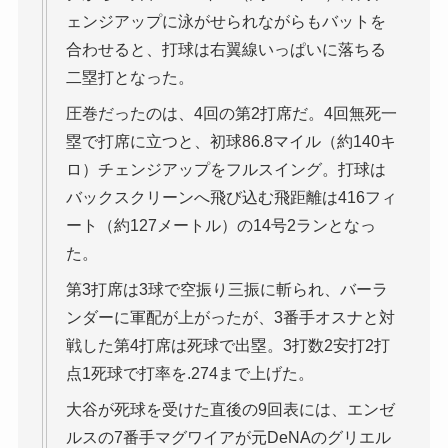
ェンジアップに泳がせられながらもバットを
合わせると、打球は右翼線いっぱいに落ちる
二塁打となった。
圧巻だったのは、4回の第2打席だ。4回無死一
塁で打席に立つと、初球86.8マイル（約140キ
ロ）チェンジアップをフルスイング。打球は
バックスクリーンへ飛び込む飛距離は416フィ
ート（約127メートル）の14号2ランとなっ
た。
第3打席は3球で空振り三振に斬られ、バーラ
ンダーに軍配が上がったが、3番手オスナと対
戦した第4打席は死球で出塁。3打数2安打2打
点1死球で打率を.274まで上げた。
大谷が死球を受けた直後の9回表には、エンゼ
ルスの7番手マグワイアが元DeNAのグリエル