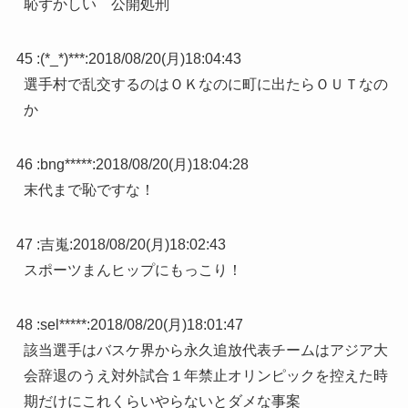
恥ずかしい 公開処刑
45 :
(*_*)***
:
2018/08/20(月)18:04:43
選手村で乱交するのはＯＫなのに町に出たらＯＵＴなの
か
46 :
bng*****
:
2018/08/20(月)18:04:28
末代まで恥ですな！
47 :
吉嵬
:
2018/08/20(月)18:02:43
スポーツまんヒップにもっこり！
48 :
sel*****
:
2018/08/20(月)18:01:47
該当選手はバスケ界から永久追放代表チームはアジア大
会辞退のうえ対外試合１年禁止オリンピックを控えた時
期だけにこれくらいやらないとダメな事案