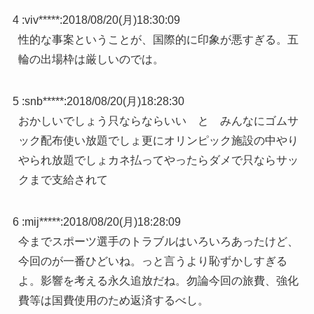
4 :
viv*****
:
2018/08/20(月)18:30:09
性的な事案ということが、国際的に印象が悪すぎる。五
輪の出場枠は厳しいのでは。
5 :
snb*****
:
2018/08/20(月)18:28:30
おかしいでしょう只ならならいい と みんなにゴムサ
ック配布使い放題でしょ更にオリンピック施設の中やり
やられ放題でしょカネ払ってやったらダメで只ならサッ
クまで支給されて
6 :
mij*****
:
2018/08/20(月)18:28:09
今までスポーツ選手のトラブルはいろいろあったけど、
今回のが一番ひどいね。っと言うより恥ずかしすぎる
よ。影響を考える永久追放だね。勿論今回の旅費、強化
費等は国費使用のため返済するべし。