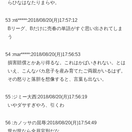
らひなはなたりまらや。
53 :
nti*****
:
2018/08/20(月)17:57:12
Bリーグ、Bだけに売春の単語がすぐ思い出されてしま
う
54 :
mar*****
:
2018/08/20(月)17:56:53
損害賠償とかあり得るな。これはかばいきれない。とは
いえ、こんなバカ息子を産み育てたご両親がいるはず。
その怒りと落胆を想像すると、言葉も出ない。
55 :
ジミー大西
:
2018/08/20(月)17:56:19
いやダサすぎやろ、引くわ
56 :
カノッサの屈辱
:
2018/08/20(月)17:54:49
世が世なら全員宮刑だな。