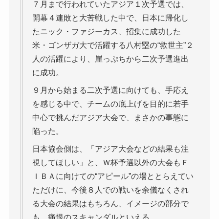
７月まで行われていたアジア１次予選では、
開幕４連敗と大苦戦した中で、日本に帰化し
たニック・ファジーカス、招集に成功した
米・ゴンザガ大で活躍する八村塁の“救世主”２
人の活躍により、崖っぷちから二次予選進出
に成功。
９月から始まる二次予選に向けても、手応え
を感じる中で、チームの底上げを目的に若手
中心で挑んだアジア大会で、まさかの事態に
陥った。
日本協会側は、「アジア大会などの結果も注
視してほしい」と、Ｗ杯予選以外の大会もＦ
ＩＢＡに向けての“アピール”の場ととらえてい
ただけに、今後８人での戦いを余儀なくされ
る大会の結果はもちろん、イメージの部分で
も、痛恨のスキャンダルといえる。