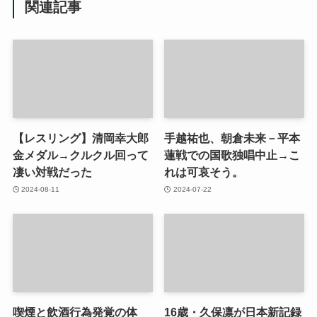
関連記事
【レスリング】清岡幸大郎
手越祐也、朝倉未来－平本
金メダル→クルクル回って
蓮戦での国歌独唱中止→こ
凄い対戦だった
れは可哀そう。
2024-08-11
2024-07-22
喫煙と飲酒行為発覚の体
16歳・久保凛が日本新記録