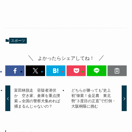
スポーツ
よかったらシェアしてね！
富田林脱走 容疑者潜伏
どちらが勝っても“史上
か 空き家、倉庫を重点捜
初”偉業！金足農 東北
索→全国の警察犬集めれば
勢“３度目の正直”で打倒・
捕まるんじゃないの？
大阪桐蔭に挑む