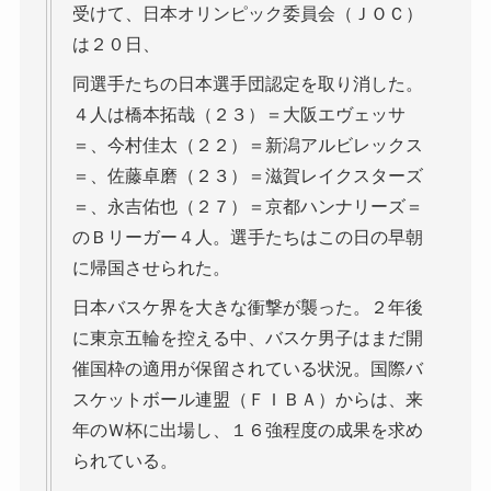
受けて、日本オリンピック委員会（ＪＯＣ）
は２０日、
同選手たちの日本選手団認定を取り消した。
４人は橋本拓哉（２３）＝大阪エヴェッサ
＝、今村佳太（２２）＝新潟アルビレックス
＝、佐藤卓磨（２３）＝滋賀レイクスターズ
＝、永吉佑也（２７）＝京都ハンナリーズ＝
のＢリーガー４人。選手たちはこの日の早朝
に帰国させられた。
日本バスケ界を大きな衝撃が襲った。２年後
に東京五輪を控える中、バスケ男子はまだ開
催国枠の適用が保留されている状況。国際バ
スケットボール連盟（ＦＩＢＡ）からは、来
年のＷ杯に出場し、１６強程度の成果を求め
られている。