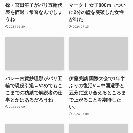
操・宮田笙子がパリ五輪代
マーク！ 女子800ｍ→つい
表を辞退→常習なんでしょ
に2分の壁を突破した女性
うね
が出た
2024-07-20
2024-07-15
バレー古賀紗理那がパリ五
伊藤美誠 国際大会で1年半
輪で現役引退→やめてもこ
ぶりの復活V→中国選手と
こまでの功績で解説者の仕
五分に渡り合えるところま
事とかはあるだろうね
で上がることを期待した
い。
2024-07-09
2024-07-08