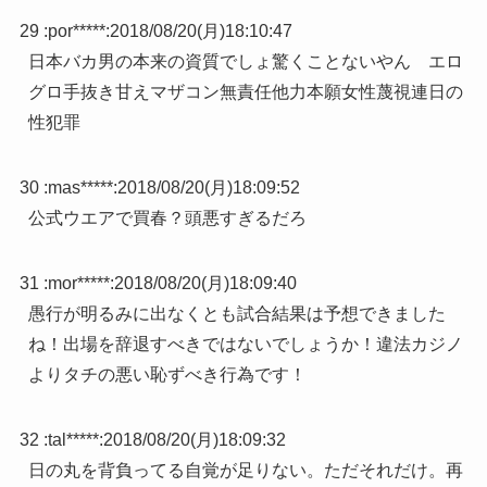
29 :
por*****
:
2018/08/20(月)18:10:47
日本バカ男の本来の資質でしょ驚くことないやん エロ
グロ手抜き甘えマザコン無責任他力本願女性蔑視連日の
性犯罪
30 :
mas*****
:
2018/08/20(月)18:09:52
公式ウエアで買春？頭悪すぎるだろ
31 :
mor*****
:
2018/08/20(月)18:09:40
愚行が明るみに出なくとも試合結果は予想できました
ね！出場を辞退すべきではないでしょうか！違法カジノ
よりタチの悪い恥ずべき行為です！
32 :
tal*****
:
2018/08/20(月)18:09:32
日の丸を背負ってる自覚が足りない。ただそれだけ。再