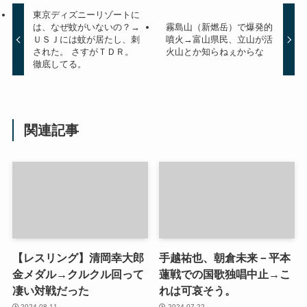
東京ディズニーリゾートに
は、なぜ蚊がいないの？→
霧島山（新燃岳）で爆発的
ＵＳＪには蚊が居たし、刺
噴火→富山県民、立山が活
された。 さすがＴＤＲ。
火山とか知らねぇからな
徹底してる。
関連記事
【レスリング】清岡幸大郎
手越祐也、朝倉未来－平本
金メダル→クルクル回って
蓮戦での国歌独唱中止→こ
凄い対戦だった
れは可哀そう。
2024-08-11
2024-07-22