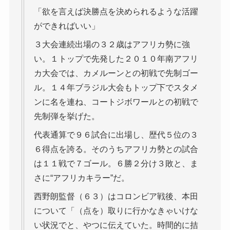
「欲を言えば決勝点を決められるような活躍
ができればいい」
３大会連続出場の３２歳はアフリカ勢に強
い。１トップで先発した２０１０年南アフリ
カ大会では、カメルーンとの初戦で先制ゴー
ル。１４年ブラジル大会もトップ下でスタメ
ンに名を連ね、コートジボワールとの初戦で
先制弾を挙げた。
代表通算で９６試合に出場し、歴代５位の３
６得点を誇る。そのうちアフリカ勢との試合
は１１戦で７ゴール。６勝２分け３敗と、ま
さに“アフリカキラー”だ。
西野朗監督（６３）はコロンビア戦後、本田
について「（点を）取りに行かなきゃいけな
い状況でと、やつに伝えていた。時間的に拮