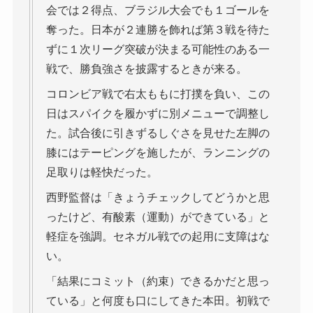
会では２得点、ブラジル大会でも１ゴールを
奪った。日本が２連勝を飾れば第３戦を待た
ずに１次リーグ突破が決まる可能性のある一
戦で、勝負強さを披露するときが来る。
コロンビア戦で右太ももに打撲を負い、この
日はスパイクを履かずに別メニューで調整し
た。試合後に引きずるしぐさを見せた左脚の
膝にはテーピングを施したが、ランニングの
足取りは軽快だった。
西野監督は「きょうチェックしてどうかと思
ったけど、有酸素（運動）ができている」と
軽症を強調。セネガル戦での起用に支障はな
い。
「結果にコミット（約束）できるかだと思っ
ている」と何度も口にしてきた本田。初戦で