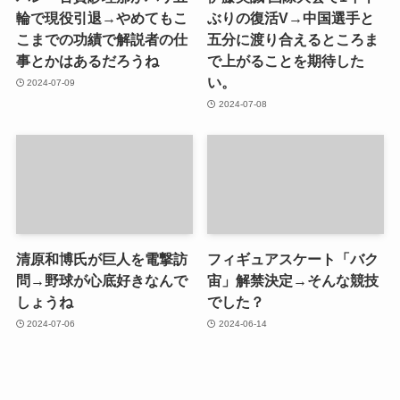
輪で現役引退→やめてもこ
ぶりの復活V→中国選手と
こまでの功績で解説者の仕
五分に渡り合えるところま
事とかはあるだろうね
で上がることを期待した
い。
2024-07-09
2024-07-08
清原和博氏が巨人を電撃訪
フィギュアスケート「バク
問→野球が心底好きなんで
宙」解禁決定→そんな競技
しょうね
でした？
2024-07-06
2024-06-14