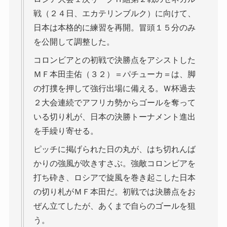
戦（２４日、エカテリンブルク）に向けて、
日本は本格的に練習を再開。冒頭１５分のみ
を公開して調整した。
コロンビアとの初戦で決勝点をアシストした
ＭＦ本田圭佑（３２）＝パチューカ＝は、脚
の打撲を押して強行出場に備える。Ｗ杯過去
２大会連続でアフリカ勢からゴールを奪って
いる切り札が、日本の決勝トーナメント進出
を手繰り寄せる。
ピッチに掲げられた日の丸が、はち切れんば
かりの強風が吹きすさぶ。強敵コロンビアを
打ち砕き、ロシアで旋風を巻き起こした日本
の切り札がＭＦ本田だ。初戦では決勝点をお
ぜん立てしたが、あくまで自らのゴールを狙
う。