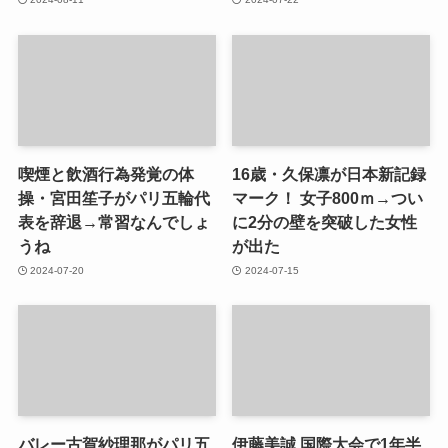
喫煙と飲酒行為発覚の体
16歳・久保凛が日本新記録
操・宮田笙子がパリ五輪代
マーク！ 女子800ｍ→つい
表を辞退→常習なんでしょ
に2分の壁を突破した女性
うね
が出た
2024-07-20
2024-07-15
バレー古賀紗理那がパリ五
伊藤美誠 国際大会で1年半