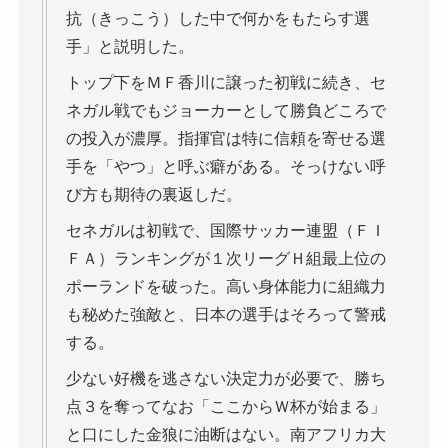
抗（きっこう）した中で何かをもたらす選
手」と説明した。
トップ下をＭＦ香川に譲った初戦に続き、セ
ネガル戦でもジョーカーとして勝負どころで
の投入が濃厚。指揮官は特に信頼を寄せる選
手を「やつ」と呼ぶ癖がある。そっけない呼
び方も期待の裏返しだ。
セネガルは初戦で、国際サッカー連盟（ＦＩ
ＦＡ）ランキングが１次リーグＨ組最上位の
ポーランドを破った。高い身体能力に組織力
も秘めた強敵と、日本の選手はそろって警戒
する。
少ない好機を逃さない決定力が必要で、勝ち
点３を奪ってなお「ここからＷ杯が始まる」
と口にした金狼に油断はない。南アフリカ大