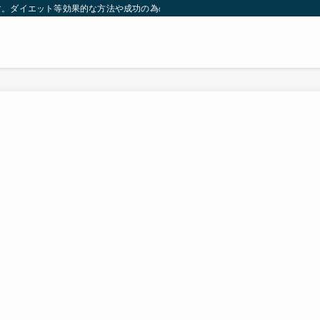
す。ダイエット等効果的な方法や成功の為の秘訣等。太ったり悩んでいる方々が簡