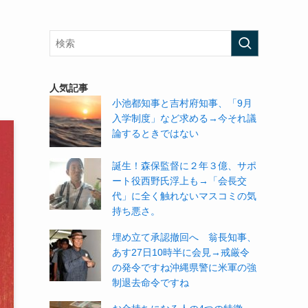
、
人気記事
小池都知事と吉村府知事、「9月
入学制度」など求める→今それ議
論するときではない
誕生！森保監督に２年３億、サポ
ート役西野氏浮上も→「会長交
代」に全く触れないマスコミの気
持ち悪さ。
埋め立て承認撤回へ 翁長知事、
あす27日10時半に会見→戒厳令
の発令ですね沖縄県警に米軍の強
制退去命令ですね