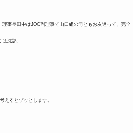
ど、理事長田中はJOC副理事で山口組の司ともお友達って、完全
ミは沈黙。
と考えるとゾッとします。