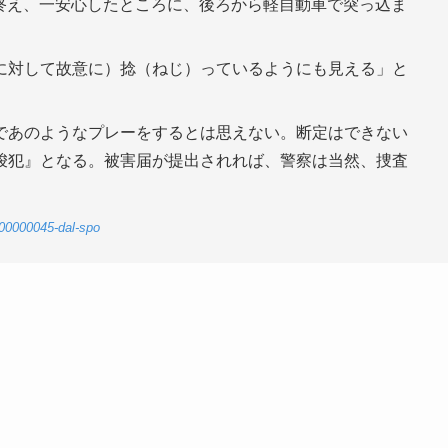
終え、一安心したところに、後ろから軽自動車で突っ込ま
に対して故意に）捻（ねじ）っているようにも見える」と
であのようなプレーをするとは思えない。断定はできない
唆犯』となる。被害届が提出されれば、警察は当然、捜査
-00000045-dal-spo