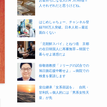
お金持ちになる人の4つの特徴→
人それぞれだと思うけどね。
はじめしゃちょー、チャンネル登
録700万人突破。日本人初→最近
面白くない
「北朝鮮スパイ」とねつ造 京都
の在日韓国人に再審無罪→韓国で
暮らせよ迷惑だよ
徐敬徳教授「Ｊリーグの試合での
旭日旗応援中断せよ」→病院での
検査を要請します
皇位継承「女系容認を」 自民・
甘利氏→個人的には「男系女性天
皇」が先