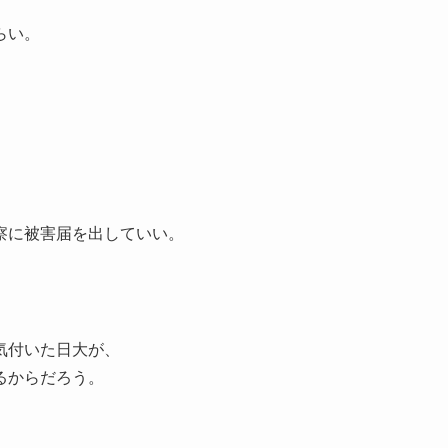
らい。
察に被害届を出していい。
気付いた日大が、
るからだろう。