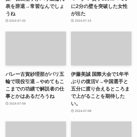
表を辞退→常習なんでしょ
に2分の壁を突破した女性
うね
が出た
2024-07-20
2024-07-15
バレー古賀紗理那がパリ五
伊藤美誠 国際大会で1年半
輪で現役引退→やめてもこ
ぶりの復活V→中国選手と
こまでの功績で解説者の仕
五分に渡り合えるところま
事とかはあるだろうね
で上がることを期待した
い。
2024-07-09
2024-07-08