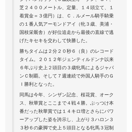
芝２４００メートル、定量、１４頭立て、１
着賞金＝３億円）は、Ｃ．ルメール騎手騎乗
の１番人気アーモンドアイ（牝３歳、美浦・
国枝栄厩舎）が好位追走から最後の直線で逃
げたキセキを交わして快勝した。
勝ちタイムは２分２０秒６（良）のレコード
タイム。２０１２年ジェンティルドンナ以来
６年ぶり史上２頭目の３歳牝馬によるジャパ
ンＣ制覇。そして７週連続で外国人騎手のＧ
Ｉ勝利となった。
同馬は今年、シンザン記念、桜花賞、オーク
ス、秋華賞とここまで４戦４勝。ぶっつけ本
番だった秋華賞では１４キロ増とさらにパワ
ーアップした姿を誇示し、上がり３ハロン３
３秒６の豪脚で史上５頭目となる牝馬３冠制