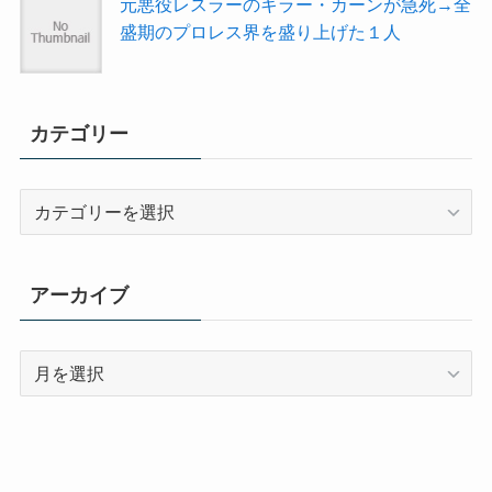
元悪役レスラーのキラー・カーンが急死→全
盛期のプロレス界を盛り上げた１人
カテゴリー
カ
テ
ゴ
リ
アーカイブ
ー
ア
ー
カ
イ
ブ