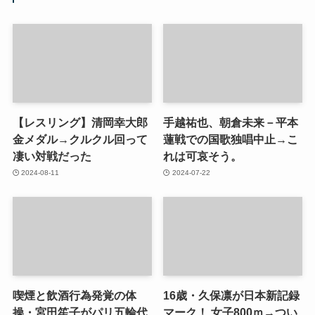
【レスリング】清岡幸大郎
手越祐也、朝倉未来－平本
金メダル→クルクル回って
蓮戦での国歌独唱中止→こ
凄い対戦だった
れは可哀そう。
2024-08-11
2024-07-22
喫煙と飲酒行為発覚の体
16歳・久保凛が日本新記録
操・宮田笙子がパリ五輪代
マーク！ 女子800ｍ→つい