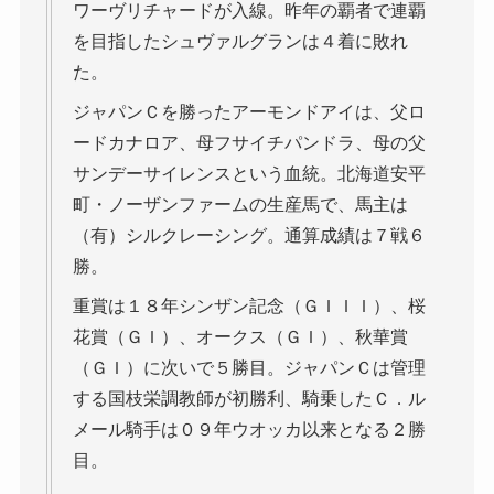
ワーヴリチャードが入線。昨年の覇者で連覇
を目指したシュヴァルグランは４着に敗れ
た。
ジャパンＣを勝ったアーモンドアイは、父ロ
ードカナロア、母フサイチパンドラ、母の父
サンデーサイレンスという血統。北海道安平
町・ノーザンファームの生産馬で、馬主は
（有）シルクレーシング。通算成績は７戦６
勝。
重賞は１８年シンザン記念（ＧＩＩＩ）、桜
花賞（ＧＩ）、オークス（ＧＩ）、秋華賞
（ＧＩ）に次いで５勝目。ジャパンＣは管理
する国枝栄調教師が初勝利、騎乗したＣ．ル
メール騎手は０９年ウオッカ以来となる２勝
目。