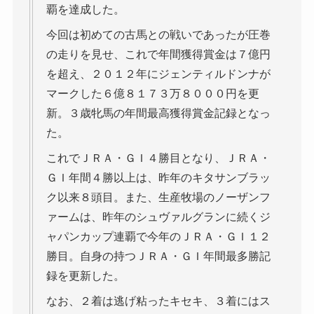
覇を達成した。
今回は初めての古馬との戦いであったが圧巻
の走りを見せ、これで年間獲得賞金は７億円
を超え、２０１２年にジェンティルドンナが
マークした６億８１７３万８０００円を更
新。３歳牝馬の年間最高獲得賞金記録となっ
た。
これでＪＲＡ・ＧＩ４勝目となり、ＪＲＡ・
ＧＩ年間４勝以上は、昨年のキタサンブラッ
ク以来８頭目。また、生産牧場のノーザンフ
ァームは、昨年のシュヴァルグランに続くジ
ャパンカップ連覇で今年のＪＲＡ・ＧＩ１２
勝目。自身の持つＪＲＡ・ＧＩ年間最多勝記
録を更新した。
なお、２着は逃げ粘ったキセキ、３着にはス