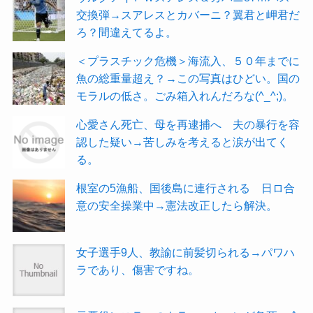
交換弾→スアレスとカバーニ？翼君と岬君だ
ろ？間違えてるよ。
＜プラスチック危機＞海流入、５０年までに
魚の総重量超え？→この写真はひどい。国の
モラルの低さ。ごみ箱入れんだろな(^_^;)。
心愛さん死亡、母を再逮捕へ 夫の暴行を容
認した疑い→苦しみを考えると涙が出てく
る。
根室の5漁船、国後島に連行される 日ロ合
意の安全操業中→憲法改正したら解決。
女子選手9人、教諭に前髪切られる→パワハ
ラであり、傷害ですね。