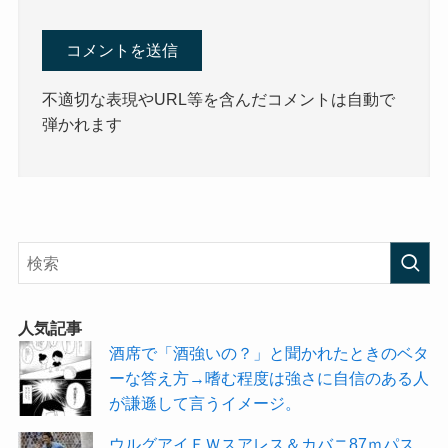
不適切な表現やURL等を含んだコメントは自動で
弾かれます
人気記事
酒席で「酒強いの？」と聞かれたときのベタ
ーな答え方→嗜む程度は強さに自信のある人
が謙遜して言うイメージ。
ウルグアイＦＷスアレス＆カバニ87ｍパス