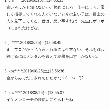
1 :
chi*****
:
2018/08/25(土)14:03:33
古い考えかも知れないが、勉強にしろ、仕事にしろ、厳
しく指導してくれる人がいないと今の若い子は、目上の
人を見下してくる。昔は、悪い事すれば、先生にボコボ
コにされたけどな。
2 :
jir*****
:
2018/08/25(土)13:58:45
ま、プロだから色々言われるのは仕方ない。それを跳ね
除けるにはメンタルを鍛えて結果を出すしかないね。
3 :
koz*****
:
2018/08/25(土)13:56:36
金がらみでだまされちゅたかな？(´・ω・`)?
4 :
kaz*****
:
2018/08/25(土)13:55:07
イケメンコーチの腰使いにやられたね