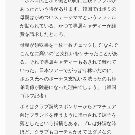
「ボムス氏とボミ側との間に金銭トラブルが
あったという噂があります。韓国ではボミの
母親はがめついステージママというレッテル
が貼られている。かつて専属キャディーが経
費を請求したところ、
母親が領収書を一枚一枚チェックして“なんで
こんなに高いの”と支払いをケチったことがあ
る。それで専属キャディーもあきれて離れて
いった。日本ツアーでがっぽり稼いだのに、
ボムス氏へのボーナス支払いを渋ったのも師
弟関係が険悪になった理由でしょう」（韓国
ゴルフ記者）
ボミはクラブ契約スポンサーからアマチュア
向けブランドを使うように指示されて調子を
落としたという指摘もある。プロは好調な時
ほど、クラブもコーチもかえてはダメなの