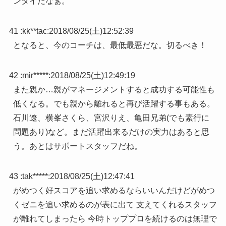
ンダイだなぁ。
41 :
kk**tac
:
2018/08/25(土)12:52:39
となると、今のコーチは、最低最悪だな。切るべき！
42 :
mir*****
:
2018/08/25(土)12:49:19
また親か…親がマネージメントすると成功する可能性も
低くなる。でも親から離れると再び活躍する事もある。
石川遼、横峯さくら、宮沢りえ、亀田兄弟(でも素行に
問題あり)など。まだ活躍出来るだけの実力はあると思
う。あとはサポートスタッフだね。
43 :
tak*****
:
2018/08/25(土)12:47:41
がめつく好スコアを追い求めるならいいんだけどがめつ
くゼニを追い求めるのが表に出て 支えてくれるスタッフ
が離れてしまったら 今時トッププロを続けるのは無理で