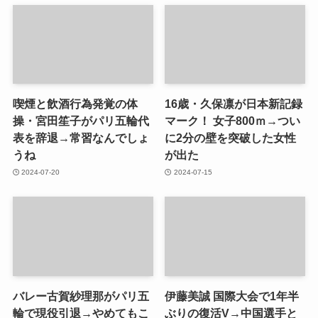
喫煙と飲酒行為発覚の体
16歳・久保凛が日本新記録
操・宮田笙子がパリ五輪代
マーク！ 女子800ｍ→つい
表を辞退→常習なんでしょ
に2分の壁を突破した女性
うね
が出た
2024-07-20
2024-07-15
バレー古賀紗理那がパリ五
伊藤美誠 国際大会で1年半
輪で現役引退→やめてもこ
ぶりの復活V→中国選手と