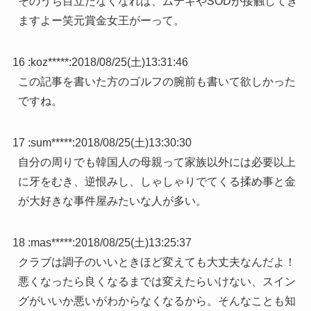
そのうち目立たなくなれば、ムテキやSODが接触してき
ますよー笑元賞金女王がーって。
16 :
koz*****
:
2018/08/25(土)13:31:46
この記事を書いた方のゴルフの腕前も書いて欲しかった
ですね。
17 :
sum*****
:
2018/08/25(土)13:30:30
自分の周りでも韓国人の母親って家族以外には必要以上
に牙をむき、逆恨みし、しゃしゃりでてくる揉め事と金
が大好きな事件屋みたいな人が多い。
18 :
mas*****
:
2018/08/25(土)13:25:37
クラブは調子のいいときほど変えても大丈夫なんだよ！
悪くなったら良くなるまでは変えたらいけない、スイン
グがいいか悪いがわからなくなるから。そんなことも知