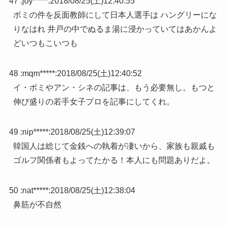
47 :
joy*****
:
2018/08/25(土)12:40:55
ボミの件を反面教師にして日本人選手は ハングリーにな
りなはれ 井戸の中でぬるま湯に浸かっていてはあかんよ
どいつもこいつも
48 :
mqm*****
:
2018/08/25(土)12:40:52
イ・ボミやアン・シネの記事は、もう必要無し。もつと
伸び盛りの若手女子プロを記事にしてくれ。
49 :
nip*****
:
2018/08/25(土)12:39:07
韓国人は総じて金銭への執着が凄いから、家族も親戚も
ゴルフ関係者もよってたかる！本人にも問題ありだよ。
50 :
nat*****
:
2018/08/25(土)12:38:04
鼻筋が不自然