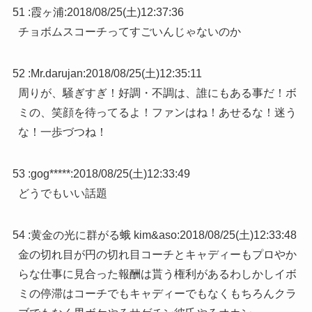
51 :
霞ヶ浦
:
2018/08/25(土)12:37:36
チョボムスコーチってすごいんじゃないのか
52 :
Mr.darujan
:
2018/08/25(土)12:35:11
周りが、騒ぎすぎ！好調・不調は、誰にもある事だ！ボ
ミの、笑顔を待ってるよ！ファンはね！あせるな！迷う
な！一歩づつね！
53 :
gog*****
:
2018/08/25(土)12:33:49
どうでもいい話題
54 :
黄金の光に群がる蛾 kim&aso
:
2018/08/25(土)12:33:48
金の切れ目が円の切れ目コーチとキャディーもプロやか
らな仕事に見合った報酬は貰う権利があるわしかしイボ
ミの停滞はコーチでもキャディーでもなくもちろんクラ