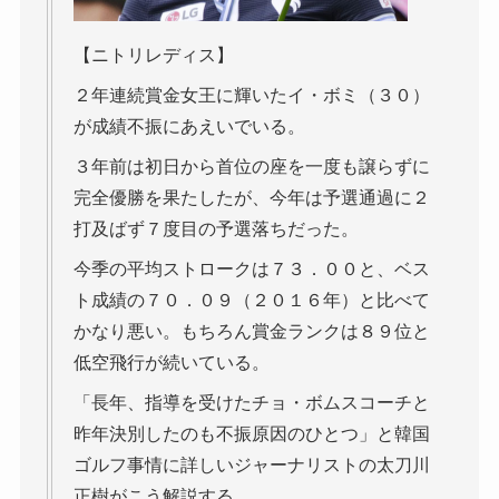
【ニトリレディス】
２年連続賞金女王に輝いたイ・ボミ（３０）
が成績不振にあえいでいる。
３年前は初日から首位の座を一度も譲らずに
完全優勝を果たしたが、今年は予選通過に２
打及ばず７度目の予選落ちだった。
今季の平均ストロークは７３．００と、ベス
ト成績の７０．０９（２０１６年）と比べて
かなり悪い。もちろん賞金ランクは８９位と
低空飛行が続いている。
「長年、指導を受けたチョ・ボムスコーチと
昨年決別したのも不振原因のひとつ」と韓国
ゴルフ事情に詳しいジャーナリストの太刀川
正樹がこう解説する。