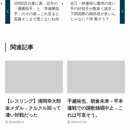
100回目の夏に幕…近年の
近江・林優樹ら魔球の使い
「優勝投手」と「準優勝投
手の好投手が数多く誕生→
手」のその後→これ見ると
下関国際の鶴田君が良いん
斎藤そこまで悪くないね笑
じゃない？球 重そう？
関連記事
【レスリング】清岡幸大郎
手越祐也、朝倉未来－平本
金メダル→クルクル回って
蓮戦での国歌独唱中止→こ
凄い対戦だった
れは可哀そう。
2024-08-11
2024-07-22