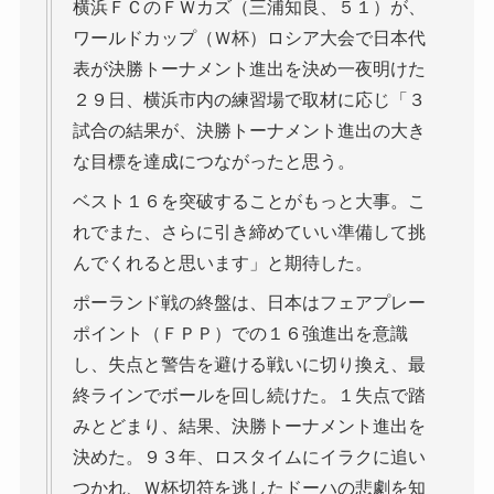
横浜ＦＣのＦＷカズ（三浦知良、５１）が、
ワールドカップ（Ｗ杯）ロシア大会で日本代
表が決勝トーナメント進出を決め一夜明けた
２９日、横浜市内の練習場で取材に応じ「３
試合の結果が、決勝トーナメント進出の大き
な目標を達成につながったと思う。
ベスト１６を突破することがもっと大事。こ
れでまた、さらに引き締めていい準備して挑
んでくれると思います」と期待した。
ポーランド戦の終盤は、日本はフェアプレー
ポイント（ＦＰＰ）での１６強進出を意識
し、失点と警告を避ける戦いに切り換え、最
終ラインでボールを回し続けた。１失点で踏
みとどまり、結果、決勝トーナメント進出を
決めた。９３年、ロスタイムにイラクに追い
つかれ、Ｗ杯切符を逃したドーハの悲劇を知