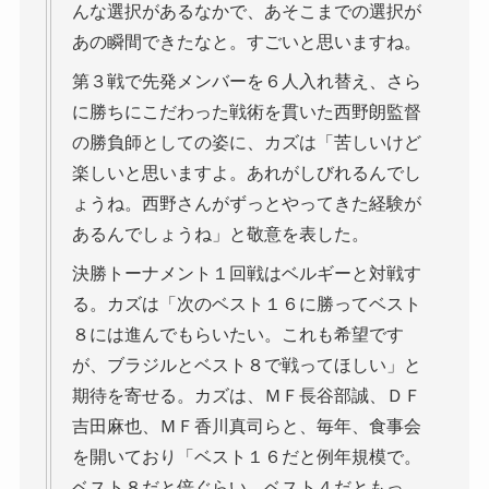
んな選択があるなかで、あそこまでの選択が
あの瞬間できたなと。すごいと思いますね。
第３戦で先発メンバーを６人入れ替え、さら
に勝ちにこだわった戦術を貫いた西野朗監督
の勝負師としての姿に、カズは「苦しいけど
楽しいと思いますよ。あれがしびれるんでし
ょうね。西野さんがずっとやってきた経験が
あるんでしょうね」と敬意を表した。
決勝トーナメント１回戦はベルギーと対戦す
る。カズは「次のベスト１６に勝ってベスト
８には進んでもらいたい。これも希望です
が、ブラジルとベスト８で戦ってほしい」と
期待を寄せる。カズは、ＭＦ長谷部誠、ＤＦ
吉田麻也、ＭＦ香川真司らと、毎年、食事会
を開いており「ベスト１６だと例年規模で。
ベスト８だと倍ぐらい。ベスト４だともっ