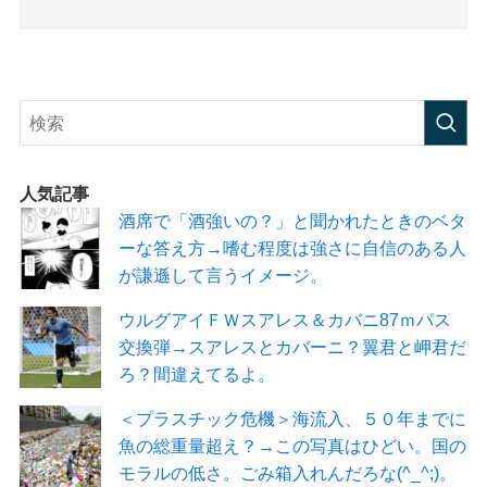
人気記事
酒席で「酒強いの？」と聞かれたときのベタ
ーな答え方→嗜む程度は強さに自信のある人
が謙遜して言うイメージ。
ウルグアイＦＷスアレス＆カバニ87ｍパス
交換弾→スアレスとカバーニ？翼君と岬君だ
ろ？間違えてるよ。
＜プラスチック危機＞海流入、５０年までに
魚の総重量超え？→この写真はひどい。国の
モラルの低さ。ごみ箱入れんだろな(^_^;)。