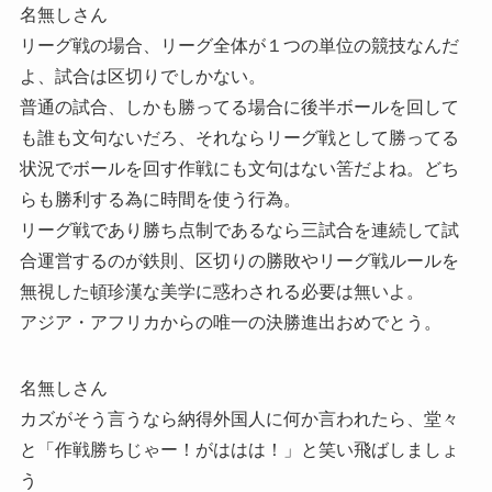
名無しさん
リーグ戦の場合、リーグ全体が１つの単位の競技なんだ
よ、試合は区切りでしかない。
普通の試合、しかも勝ってる場合に後半ボールを回して
も誰も文句ないだろ、それならリーグ戦として勝ってる
状況でボールを回す作戦にも文句はない筈だよね。どち
らも勝利する為に時間を使う行為。
リーグ戦であり勝ち点制であるなら三試合を連続して試
合運営するのが鉄則、区切りの勝敗やリーグ戦ルールを
無視した頓珍漢な美学に惑わされる必要は無いよ。
アジア・アフリカからの唯一の決勝進出おめでとう。
名無しさん
カズがそう言うなら納得外国人に何か言われたら、堂々
と「作戦勝ちじゃー！がははは！」と笑い飛ばしましょ
う