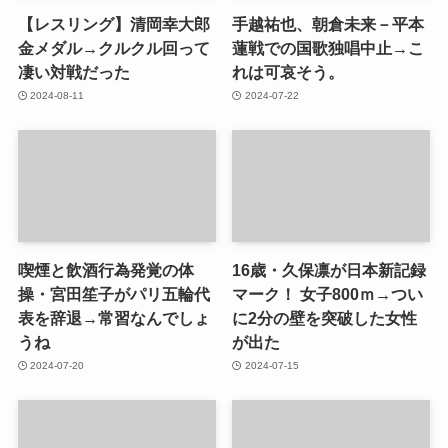
【レスリング】清岡幸大郎
手越祐也、朝倉未来－平本
金メダル→クルクル回って
蓮戦での国歌独唱中止→こ
凄い対戦だった
れは可哀そう。
2024-08-11
2024-07-22
喫煙と飲酒行為発覚の体
16歳・久保凛が日本新記録
操・宮田笙子がパリ五輪代
マーク！ 女子800ｍ→つい
表を辞退→常習なんでしょ
に2分の壁を突破した女性
うね
が出た
2024-07-20
2024-07-15