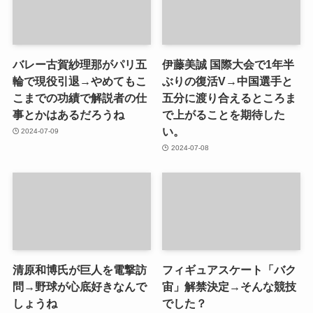
バレー古賀紗理那がパリ五
伊藤美誠 国際大会で1年半
輪で現役引退→やめてもこ
ぶりの復活V→中国選手と
こまでの功績で解説者の仕
五分に渡り合えるところま
事とかはあるだろうね
で上がることを期待した
い。
2024-07-09
2024-07-08
清原和博氏が巨人を電撃訪
フィギュアスケート「バク
問→野球が心底好きなんで
宙」解禁決定→そんな競技
しょうね
でした？