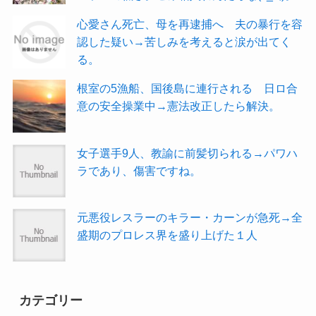
心愛さん死亡、母を再逮捕へ 夫の暴行を容
認した疑い→苦しみを考えると涙が出てく
る。
根室の5漁船、国後島に連行される 日ロ合
意の安全操業中→憲法改正したら解決。
女子選手9人、教諭に前髪切られる→パワハ
ラであり、傷害ですね。
元悪役レスラーのキラー・カーンが急死→全
盛期のプロレス界を盛り上げた１人
カテゴリー