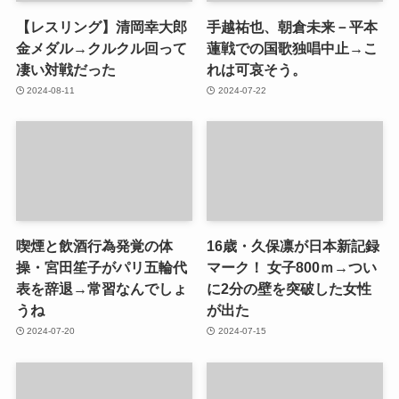
【レスリング】清岡幸大郎
手越祐也、朝倉未来－平本
金メダル→クルクル回って
蓮戦での国歌独唱中止→こ
凄い対戦だった
れは可哀そう。
2024-08-11
2024-07-22
喫煙と飲酒行為発覚の体
16歳・久保凛が日本新記録
操・宮田笙子がパリ五輪代
マーク！ 女子800ｍ→つい
表を辞退→常習なんでしょ
に2分の壁を突破した女性
うね
が出た
2024-07-20
2024-07-15