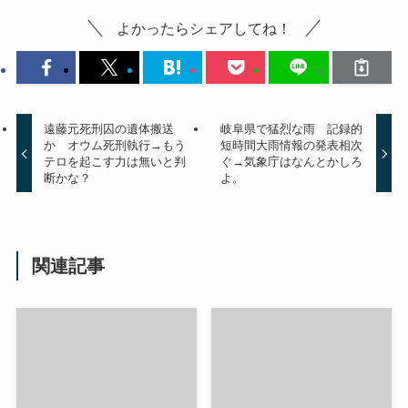
よかったらシェアしてね！
遠藤元死刑囚の遺体搬送
岐阜県で猛烈な雨 記録的
か オウム死刑執行→もう
短時間大雨情報の発表相次
テロを起こす力は無いと判
ぐ→気象庁はなんとかしろ
断かな？
よ。
関連記事