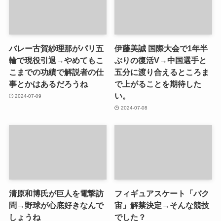
バレー古賀紗理那がパリ五
伊藤美誠 国際大会で1年半
輪で現役引退→やめてもこ
ぶりの復活V→中国選手と
こまでの功績で解説者の仕
五分に渡り合えるところま
事とかはあるだろうね
で上がることを期待した
い。
2024-07-09
2024-07-08
清原和博氏が巨人を電撃訪
フィギュアスケート「バク
問→野球が心底好きなんで
宙」解禁決定→そんな競技
しょうね
でした？