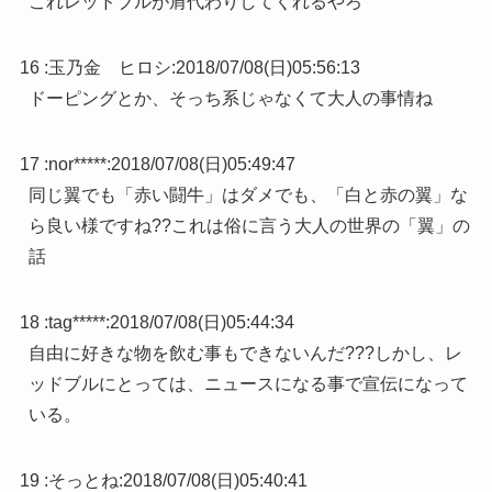
これレッドブルが肩代わりしてくれるやろ
16 :
玉乃金 ヒロシ
:
2018/07/08(日)05:56:13
ドーピングとか、そっち系じゃなくて大人の事情ね
17 :
nor*****
:
2018/07/08(日)05:49:47
同じ翼でも「赤い闘牛」はダメでも、「白と赤の翼」な
ら良い様ですね??これは俗に言う大人の世界の「翼」の
話
18 :
tag*****
:
2018/07/08(日)05:44:34
自由に好きな物を飲む事もできないんだ???しかし、レ
ッドブルにとっては、ニュースになる事で宣伝になって
いる。
19 :
そっとね
:
2018/07/08(日)05:40:41