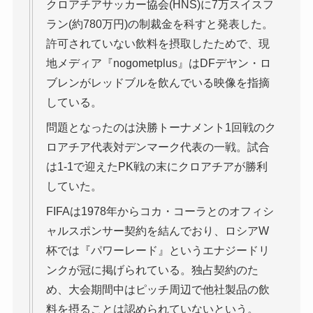
クロアチアサッカー協会(HNS)に7万スイスフ
ラン(約780万円)の制裁金を科すと発表した。
許可されていない飲料を摂取したためで、現
地メディア『nogometplus』はDFデヤン・ロ
ブレンがレッドブルを飲んでいる映像を指摘
している。
問題となったのは決勝トーナメント1回戦のク
ロアチア代表対デンマーク代表の一戦。試合
は1-1で迎えたPK戦の末にクロアチアが勝利
していた。
FIFAは1978年からコカ・コーラとのオフィシ
ャルスポンサー契約を結んでおり、ロシアW
杯では『パワーレード』というエナジードリ
ンクが冠に掲げられている。独占契約のた
め、大会期間中はピッチ周辺で他社製品の飲
料を摂ることは認められていないという。