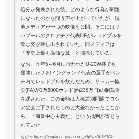
処分が発表された後、どのような行為が問題
になったのかを問う声が上がっていたが、現
地メディアが一つの映像を公開。そこにはリ
バプールのクロアチア代表DFがレッドブルを
飲む姿が映し出されていた。同メディアは
「歴史上最も高価な翼」と揶揄している。
なお、昨年5～6月に行われたU-20W杯でも、
優勝したU-20イングランド代表の選手がベン
チ内でレッドブルを飲んだため、サッカー協
会(FA)が1万6000ポンド(約235万円)の制裁金
を課された。この金額は人種差別問題でロシ
ア協会に下されたものと大差なかったことか
ら、「商業中心主義だ」という批判が寄せら
れていた。
引用元:https://headlines.yahoo.co.jp/hl?a=20180707-