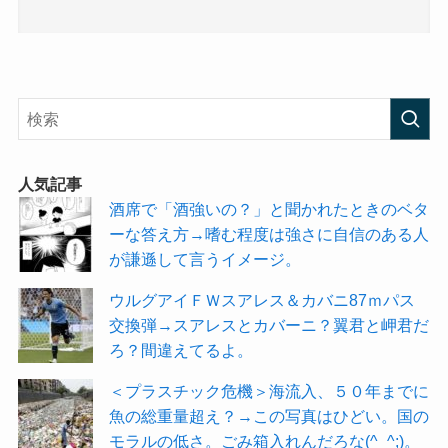
人気記事
酒席で「酒強いの？」と聞かれたときのベタ
ーな答え方→嗜む程度は強さに自信のある人
が謙遜して言うイメージ。
ウルグアイＦＷスアレス＆カバニ87ｍパス
交換弾→スアレスとカバーニ？翼君と岬君だ
ろ？間違えてるよ。
＜プラスチック危機＞海流入、５０年までに
魚の総重量超え？→この写真はひどい。国の
モラルの低さ。ごみ箱入れんだろな(^_^;)。