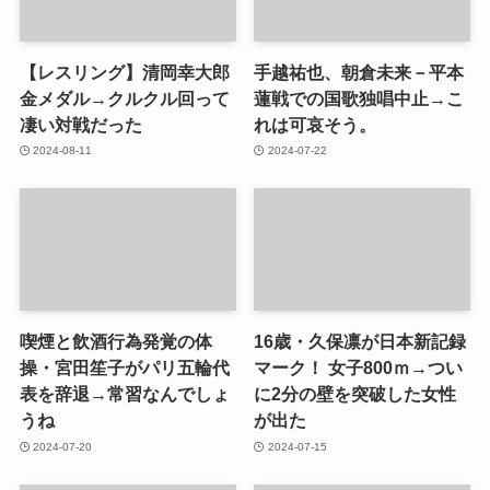
【レスリング】清岡幸大郎
手越祐也、朝倉未来－平本
金メダル→クルクル回って
蓮戦での国歌独唱中止→こ
凄い対戦だった
れは可哀そう。
2024-08-11
2024-07-22
喫煙と飲酒行為発覚の体
16歳・久保凛が日本新記録
操・宮田笙子がパリ五輪代
マーク！ 女子800ｍ→つい
表を辞退→常習なんでしょ
に2分の壁を突破した女性
うね
が出た
2024-07-20
2024-07-15