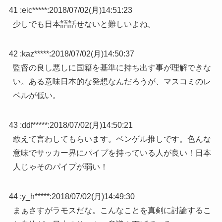
41 :
eic*****
:
2018/07/02(月)14:51:23
少しでも日本語話せないと難しいよね。
42 :
kaz*****
:
2018/07/02(月)14:50:37
監督の良し悪しに国籍を基準に持ち出す事が理解できな
い。ある意味日本的な発想なんだろうが、マスコミのレ
ベルが低い。
43 :
ddf*****
:
2018/07/02(月)14:50:21
敢えて言わしてもらいます。ベンゲル推しです。色んな
意味でサッカー界にパイプを持っている人が良い！日本
人じゃそのパイプが弱い！
44 :
y_h*****
:
2018/07/02(月)14:49:30
まぁさすがラモスだな。こんなことを真剣に討論するこ