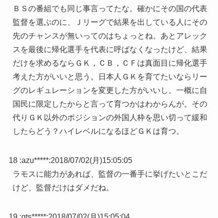
ＢＳの番組でも同じ事言ってたな。確かにその国の代表
監督を選ぶのに、Ｊリーグで結果を出している人にその
先のチャンスが無いってのはちょっとね。あとアレック
スを最後に帰化選手を代表に呼ばなくなったけど、結果
だけを求めるならＧＫ，ＣＢ，ＣＦは真面目に帰化選手
考えた方がいいと思う。日本人ＧＫを育てたいならリー
グのレギュレーションを変更した方がいいし。一概に自
国民に限定したからと言って育つかはわからんが。その
代りＧＫ以外のポジションの外国人枠を思い切って緩和
したらどう？ハイレベルになるほどＧＫは育つ。
18 :
azu*****
:
2018/07/02(月)15:05:05
ラモスに能力があれば、監督の一番手に挙げたいとこだ
けど、監督だけはダメだね。
19 :
gts*****
:
2018/07/02(月)15:05:04