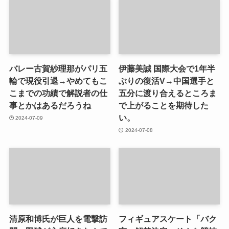
バレー古賀紗理那がパリ五
伊藤美誠 国際大会で1年半
輪で現役引退→やめてもこ
ぶりの復活V→中国選手と
こまでの功績で解説者の仕
五分に渡り合えるところま
事とかはあるだろうね
で上がることを期待した
い。
2024-07-09
2024-07-08
清原和博氏が巨人を電撃訪
フィギュアスケート「バク