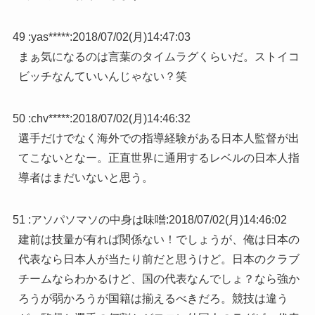
49 :
yas*****
:
2018/07/02(月)14:47:03
まぁ気になるのは言葉のタイムラグくらいだ。ストイコ
ビッチなんていいんじゃない？笑
50 :
chv*****
:
2018/07/02(月)14:46:32
選手だけでなく海外での指導経験がある日本人監督が出
てこないとなー。正直世界に通用するレベルの日本人指
導者はまだいないと思う。
51 :
アソパソマソの中身は味噌
:
2018/07/02(月)14:46:02
建前は技量が有れば関係ない！でしょうが、俺は日本の
代表なら日本人が当たり前だと思うけど。日本のクラブ
チームならわかるけど、国の代表なんでしょ？なら強か
ろうが弱かろうが国籍は揃えるべきだろ。競技は違う