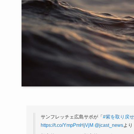
サンフレッチェ広島サポが「
#紫を取り戻
https://t.co/YmpPmHjVjM
@jcast_news
より