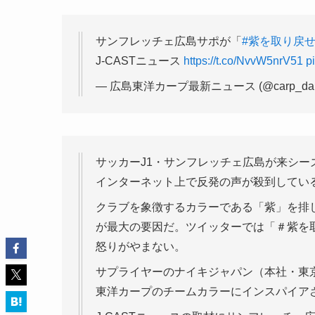
サンフレッチェ広島サポが「
#紫を取り戻
J-CASTニュース
https://t.co/NvvW5nrV51
p
— 広島東洋カープ最新ニュース (@carp_dais
サッカーJ1・サンフレッチェ広島が来シ
インターネット上で反発の声が殺到してい
クラブを象徴するカラーである「紫」を排
が最大の要因だ。ツイッターでは「＃紫を
怒りがやまない。
サプライヤーのナイキジャパン（本社・東
東洋カープのチームカラーにインスパイア