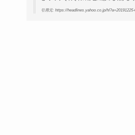
引用元: https://headlines.yahoo.co.jp/hl?a=20191225-