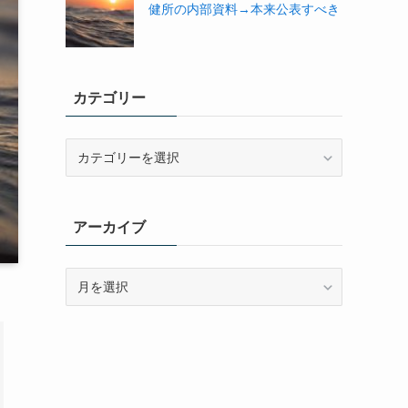
健所の内部資料→本来公表すべき
カテゴリー
カ
テ
ゴ
リ
アーカイブ
ー
ア
ー
カ
イ
ブ