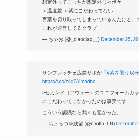
想定外ってこっちが想定外じゃボケ
＞温度差 ＞紫にこだわってない
言葉を切り取ってしまっているんだけど、
これが運営してるクラブ
— ちゃお (@_ciaociao__)
December 25, 2
サンフレッチェ広島サポが「
#紫を取り戻
https://t.co/z4qBYmadne
>セカンド（アウェー）のユニフォームカ
にこだわってこなかったのは事実です
こういう認識なら我々も悪かった。
— ちょっつ＠残留 (@chottu_LB)
December