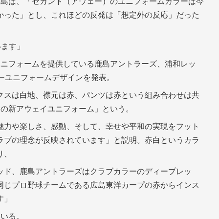
ェ広島は、「セカンド（アウェー）のユニフォームカラーは今
かった」とし、これほどの反発は「想定外の反応」だった
います」
1でユニフォームを提供している鹿島アントラーズ、浦和レッ
ーユニフォームデザインを発表。
クスは白地、襟元は赤、パンツは赤という組み合わせは共
マの新アウェイユニフォーム」という。
魅力や楽しさ、感動、そして、幸せや平和の実現をフット
ラブの理念が反映されています」と説明。赤白というカラ
り、
ッド、鹿島アントラーズはクラブカラーのディープレッ
同じプロ野球チームである広島東洋カープの赤からインス
す」
ている。