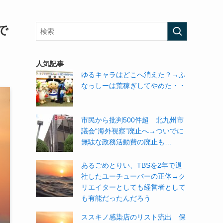
で
人気記事
ゆるキャラはどこへ消えた？→ふ
なっしーは荒稼ぎしてやめた・・
市民から批判500件超 北九州市
議会“海外視察”廃止へ→ついでに
無駄な政務活動費の廃止も…
あるごめとりい、TBSを2年で退
社したユーチューバーの正体→ク
リエイターとしても経営者として
も有能だったんだろう
ススキノ感染店のリスト流出 保