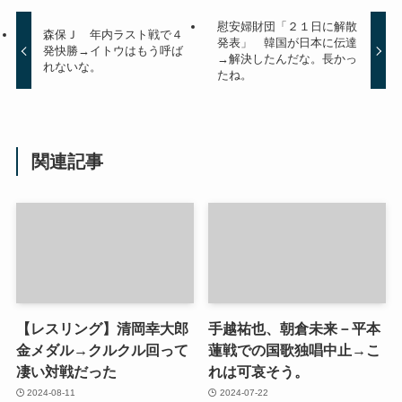
慰安婦財団「２１日に解散
森保Ｊ 年内ラスト戦で４
発表」 韓国が日本に伝達
発快勝→イトウはもう呼ば
→解決したんだな。長かっ
れないな。
たね。
関連記事
【レスリング】清岡幸大郎
手越祐也、朝倉未来－平本
金メダル→クルクル回って
蓮戦での国歌独唱中止→こ
凄い対戦だった
れは可哀そう。
2024-08-11
2024-07-22