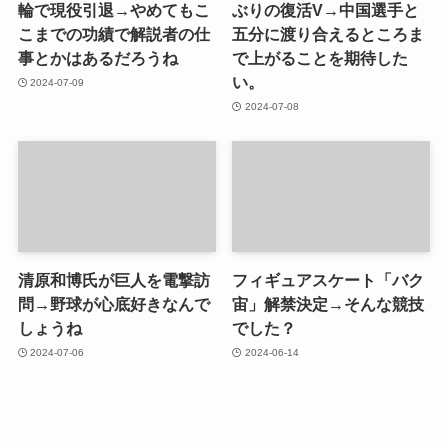
輪で現役引退→やめてもこ
ぶりの復活V→中国選手と
こまでの功績で解説者の仕
五分に渡り合えるところま
事とかはあるだろうね
で上がることを期待した
い。
2024-07-09
2024-07-08
清原和博氏が巨人を電撃訪
フィギュアスケート「バク
問→野球が心底好きなんで
宙」解禁決定→そんな競技
しょうね
でした？
2024-07-06
2024-06-14