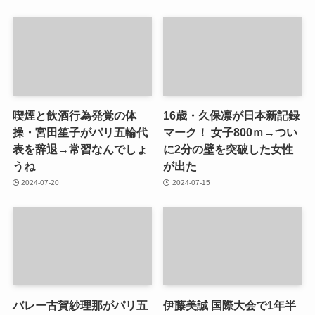
喫煙と飲酒行為発覚の体
16歳・久保凛が日本新記録
操・宮田笙子がパリ五輪代
マーク！ 女子800ｍ→つい
表を辞退→常習なんでしょ
に2分の壁を突破した女性
うね
が出た
2024-07-20
2024-07-15
バレー古賀紗理那がパリ五
伊藤美誠 国際大会で1年半