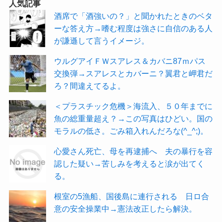
人気記事
酒席で「酒強いの？」と聞かれたときのベタ
ーな答え方→嗜む程度は強さに自信のある人
が謙遜して言うイメージ。
ウルグアイＦＷスアレス＆カバニ87ｍパス
交換弾→スアレスとカバーニ？翼君と岬君だ
ろ？間違えてるよ。
＜プラスチック危機＞海流入、５０年までに
魚の総重量超え？→この写真はひどい。国の
モラルの低さ。ごみ箱入れんだろな(^_^;)。
心愛さん死亡、母を再逮捕へ 夫の暴行を容
認した疑い→苦しみを考えると涙が出てく
る。
根室の5漁船、国後島に連行される 日ロ合
意の安全操業中→憲法改正したら解決。