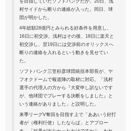
を目指していたソフトバンクだが、20日、浅
村サイドから断りの連絡が入った。同日、球
団が明かした。
4年総額28億円とみられる好条件を用意し、
16日に初交渉。浅村はその後、18日に楽天と
初交渉し、翌19日には交渉前のオリックスへ
断りの連絡を入れるという動きを見せてい
た。
ソフトバンク三笠杉彦球団統括本部長が、ヤ
フオクドームで報道陣の取材に対応。「浅村
選手の代理人の方から『大変申し訳ないです
が、他球団でプレーする決断をしました』と
いう連絡がありました」と説明した。
来季リーグV奪回を目指す上で「ああいう好打
者が（権利行使）したならば」とアプロー
チ。「結果が出なかったわけですから。われ