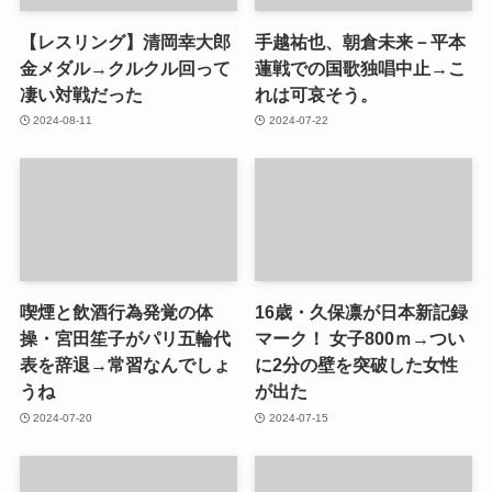
【レスリング】清岡幸大郎
手越祐也、朝倉未来－平本
金メダル→クルクル回って
蓮戦での国歌独唱中止→こ
凄い対戦だった
れは可哀そう。
2024-08-11
2024-07-22
喫煙と飲酒行為発覚の体
16歳・久保凛が日本新記録
操・宮田笙子がパリ五輪代
マーク！ 女子800ｍ→つい
表を辞退→常習なんでしょ
に2分の壁を突破した女性
うね
が出た
2024-07-20
2024-07-15