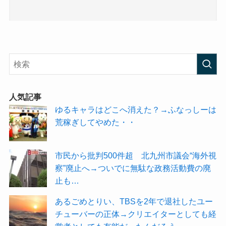
人気記事
ゆるキャラはどこへ消えた？→ふなっしーは
荒稼ぎしてやめた・・
市民から批判500件超 北九州市議会“海外視
察”廃止へ→ついでに無駄な政務活動費の廃
止も…
あるごめとりい、TBSを2年で退社したユー
チューバーの正体→クリエイターとしても経