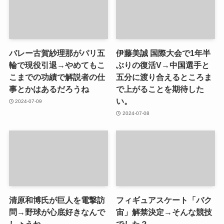
バレー古賀紗理那がパリ五
伊藤美誠 国際大会で1年半
輪で現役引退→やめてもこ
ぶりの復活V→中国選手と
こまでの功績で解説者の仕
五分に渡り合えるところま
事とかはあるだろうね
で上がることを期待した
い。
2024-07-09
2024-07-08
清原和博氏が巨人を電撃訪
フィギュアスケート「バク
問→野球が心底好きなんで
宙」解禁決定→そんな競技