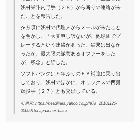
浅村栄斗内野手（２８）から断りの連絡が来
たことを報告した。
夕方頃に浅村の代理人からメールが来たこと
を明かし、「大変申し訳ないが、他球団でプ
レーするという連絡があった。結果は出なか
ったが、最大限の誠意あるオファーをした
が、残念」と話した。
ソフトバンクは５年ぶりのＦＡ補強に乗り出
しており、浅村のほかに、オリックスの西勇
輝投手（２７）とも交渉している。
引用元: https://headlines.yahoo.co.jp/hl?a=20181120-
00000153-spnannex-base