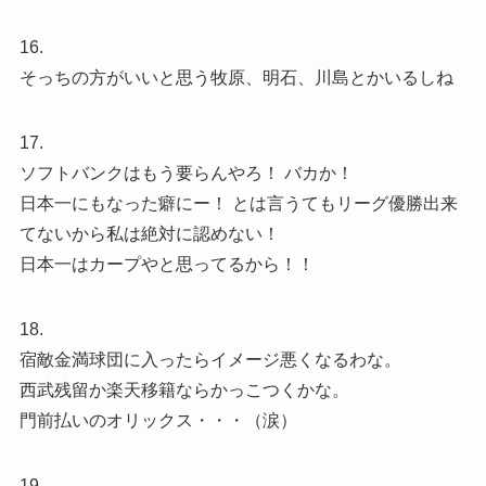
16.
そっちの方がいいと思う牧原、明石、川島とかいるしね
17.
ソフトバンクはもう要らんやろ！ バカか！
日本一にもなった癖にー！ とは言うてもリーグ優勝出来
てないから私は絶対に認めない！
日本一はカープやと思ってるから！！
18.
宿敵金満球団に入ったらイメージ悪くなるわな。
西武残留か楽天移籍ならかっこつくかな。
門前払いのオリックス・・・（涙）
19.