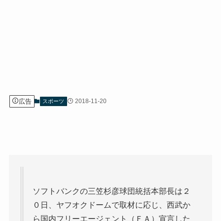
広告
2018-11-20
スポーツ
ソフトバンクの三笠杉彦球団統括本部長は２
０日、ヤフオクドームで取材に応じ、西武か
ら国内フリーエージェント（ＦＡ）宣言した