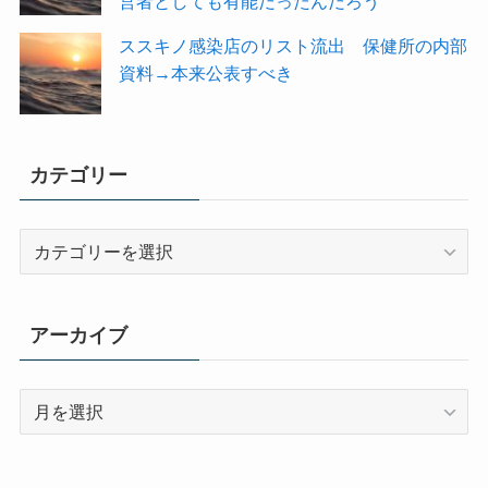
営者としても有能だったんだろう
ススキノ感染店のリスト流出 保健所の内部
資料→本来公表すべき
カテゴリー
カ
テ
ゴ
リ
アーカイブ
ー
ア
ー
カ
イ