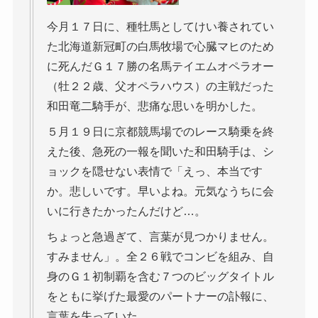
今月１７日に、種牡馬としてけい養されてい
た北海道新冠町の白馬牧場で心臓マヒのため
に死んだＧ１７勝の名馬テイエムオペラオー
（牡２２歳、父オペラハウス）の主戦だった
和田竜二騎手が、悲痛な思いを明かした。
５月１９日に京都競馬場でのレース騎乗を終
えた後、急死の一報を聞いた和田騎手は、シ
ョックを隠せない表情で「えっ、本当です
か。悲しいです。早いよね。元気なうちに会
いに行きたかったんだけど…。
ちょっと急過ぎて、言葉が見つかりません。
すみません」。全２６戦でコンビを組み、自
身のＧ１初制覇を含む７つのビッグタイトル
をともに挙げた最愛のパートナーの訃報に、
言葉を失っていた。