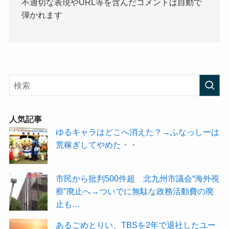
不適切な表現やURL等を含んだコメントは自動で
弾かれます
人気記事
ゆるキャラはどこへ消えた？→ふなっしーは
荒稼ぎしてやめた・・
市民から批判500件超 北九州市議会“海外視
察”廃止へ→ついでに無駄な政務活動費の廃
止も…
あるごめとりい、TBSを2年で退社したユー