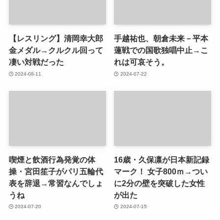
【レスリング】清岡幸大郎
手越祐也、朝倉未来－平本
金メダル→クルクル回って
蓮戦での国歌独唱中止→こ
凄い対戦だった
れは可哀そう。
2024-08-11
2024-07-22
喫煙と飲酒行為発覚の体
16歳・久保凛が日本新記録
操・宮田笙子がパリ五輪代
マーク！ 女子800ｍ→つい
表を辞退→常習なんでしょ
に2分の壁を突破した女性
うね
が出た
2024-07-20
2024-07-15