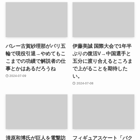
バレー古賀紗理那がパリ五
伊藤美誠 国際大会で1年半
輪で現役引退→やめてもこ
ぶりの復活V→中国選手と
こまでの功績で解説者の仕
五分に渡り合えるところま
事とかはあるだろうね
で上がることを期待した
い。
2024-07-09
2024-07-08
清原和博氏が巨人を電撃訪
フィギュアスケート「バク