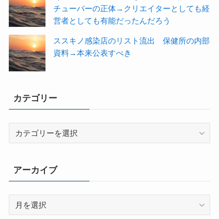
チューバーの正体→クリエイターとしても経
営者としても有能だったんだろう
ススキノ感染店のリスト流出 保健所の内部
資料→本来公表すべき
カテゴリー
カ
テ
ゴ
リ
アーカイブ
ー
ア
ー