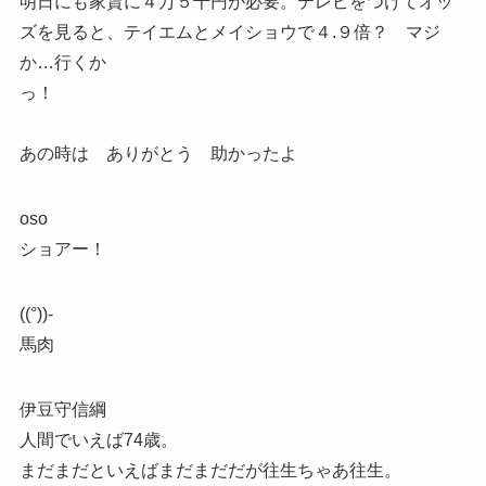
明日にも家賃に４万５千円が必要。テレビをつけてオッ
ズを見ると、テイエムとメイショウで４.９倍？ マジ
か…行くか
っ！
あの時は ありがとう 助かったよ
oso
ショアー！
((°))-
馬肉
伊豆守信綱
人間でいえば74歳。
まだまだといえばまだまだだが往生ちゃあ往生。