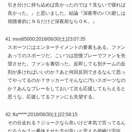
引き分けに持ち込めば良かったのでは？見ないで寝れば
良かった。』と思いました。結論『深夜帯のパス廻しは
視聴者的にＮＧだけど深夜前ならＯＫ。』
41 :
mvs65000
:
2018/06/30(土)23:07:35
スポーツにはエンターテイメントの要素もある。ファン
あってのスポーツだ。こいつは怠慢プレーでファンを失
望させた。ファンを裏切った。反即しても別チームの反
則が多ければいいのか？あと何回反則できるなんて思っ
てやってるのか？サッカーてそんなに汚いスポーツなの
か？あんなプレーをしておいて次も応援してもらえると
思うな。応援してるファンにも失望する。
42 :
fla*****
:
2018/06/30(土)22:58:15
その分走れる？ジョークなら良いけど本気で言ってるん
だろうか？一番休ませた方が良いと思える柴崎は宇佐