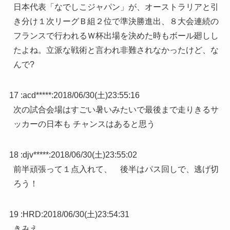
日本代表「なでしこジャパン」が、オーストラリアと引
き分け１次リーグＢ組２位で準決勝進出、８大会連続の
フランスで行われるＷ杯出場を決めた時もボール廻しし
たよね。立派な戦術と言われ非難されなかったけど、な
んで?
17 :
acd*****
:
2018/06/30(土)23:55:16
次の試合会場はすごい暑いみたいで最後まで走りきるサ
ッカーの日本も チャンスはあると思う
18 :
djv*****
:
2018/06/30(土)23:55:02
前半頑張って１点入れて、 後半はパス回しで、逃げ切
ろう！
19 :
HRD
:
2018/06/30(土)23:54:31
きみえ