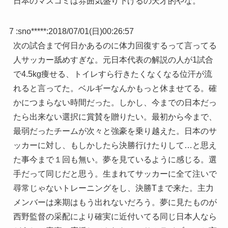
日本のマスコミは雰囲気盛り下げるの天才的やな。
7 :
sno*****
:
2018/07/01(日)00:26:57
次の試合まで何日かあるのに体力回復するって言ってる
人サッカー舐めすぎな。元日本代表の解説の人が1試合
で4.5kg痩せる、トイレすら行きたくなくなる位汗が流
れると言ってた。ベルギーなんかもっと休ませてる。確
かにつまらない時間だった。しかし、今までの日本だっ
たら出来ない選択に賞賛を贈りたい。最初から今まで、
最弱だったチームが次々と強豪を乗り越えた。日本のサ
ッカーに対し、もしかしたら決勝行けたりして…と思え
た事今まで１回も無い。夢を見ているように感じる。選
手だって同じだと思う。生まれてサッカーに全て注いで
尋常じゃないトレーニングをし、決勝Tまで来た。主力
メンバーは来期はもう出れないだろう。夢に見たものが
西野監督の采配により確実に近付いてる同じ日本人なら