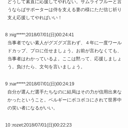
どうして素直に応援してやれない。サムライブルーと言
うならばサポーターは侍を支える妻の様にただ信じ祈り
支え応援してやればいい！
8 :
nig*****
:
2018/07/01(日)00:24:41
当事者でない素人がグズグズ言わず、４年に一度ワール
ドカップ、プロに任せましょう。お前が言わなくても、
当事者はわかっているよ。ここは黙って、応援しましょ
う。負けたら、文句を言いましょう。
9 :
nar*****
:
2018/07/01(日)00:24:19
自分が選んだ選手たちなのに結局はその力が信用出来な
かったということ。ベルギーにボコボコにされて世界中
の笑い者になるがいい。
10 :
rozet
:
2018/07/01(日)00:22:23