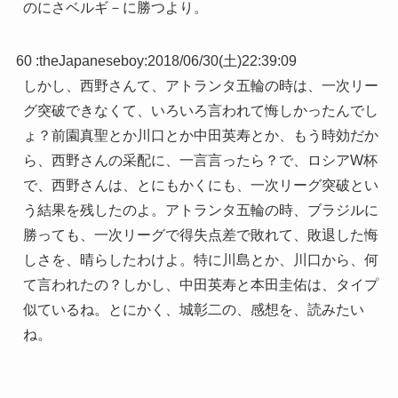
のにさベルギ－に勝つより。
60 :
theJapaneseboy
:
2018/06/30(土)22:39:09
しかし、西野さんて、アトランタ五輪の時は、一次リー
グ突破できなくて、いろいろ言われて悔しかったんでし
ょ？前園真聖とか川口とか中田英寿とか、もう時効だか
ら、西野さんの采配に、一言言ったら？で、ロシアW杯
で、西野さんは、とにもかくにも、一次リーグ突破とい
う結果を残したのよ。アトランタ五輪の時、ブラジルに
勝っても、一次リーグで得失点差で敗れて、敗退した悔
しさを、晴らしたわけよ。特に川島とか、川口から、何
て言われたの？しかし、中田英寿と本田圭佑は、タイプ
似ているね。とにかく、城彰二の、感想を、読みたい
ね。