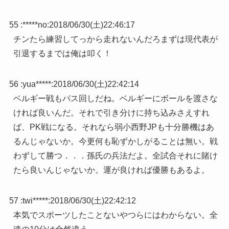
55 :
*****no
:
2018/06/30(土)22:46:17
チンたら練習してっから走れないんだろまずは現代表が
引退するまでは俺は叩く！
56 :
yua*****
:
2018/06/30(土)22:42:14
ベルギー戦もパス回しだね。ベルギーにボールを渡さな
ければ良いんだ。それで引き分けに持ち込みさえすれ
ば、PK戦になる。それなら弱小西野JPも十分勝機はあ
るんじゃないか。今更何も恥ずかしがることは無い。戦
わずして勝つ．．．孫氏の兵法だよ。全試合それに賭け
たら良いんじゃないか。運が良ければ優勝もあるよ。
57 :
twi*****
:
2018/06/30(土)22:42:12
本気でスポーツしたことないやつらにはわからない。全