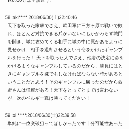
速の10分は全然違う。
58 :
aki*****
:
2018/06/30(土)22:40:46
天下を取った家康でさえ、武田軍に三方ヶ原の戦いで敗
れ、ほとんど対抗できる兵がいないにもかかわらず城門
を開き、城に攻めてくる相手に城の中に罠があるように
見せかけ、相手を退却させるという命をかけたギャンブ
ルを行った！ 天下を取った人でさえ、他者の決定に命を
かけるようなギャンブルしているのだから、勝負にはと
きにギャンブルを嫌でもしなければならない時があると
いうことだと思う！そのギャンブルに勝ったのだから西
野さんは強運がある！天下をとってとまでは言わない
が、次のベルギー戦は勝ってください！
59 :
oii*****
:
2018/06/30(土)22:39:58
単純に一位突破狙ってほしかったです十分可能性あった