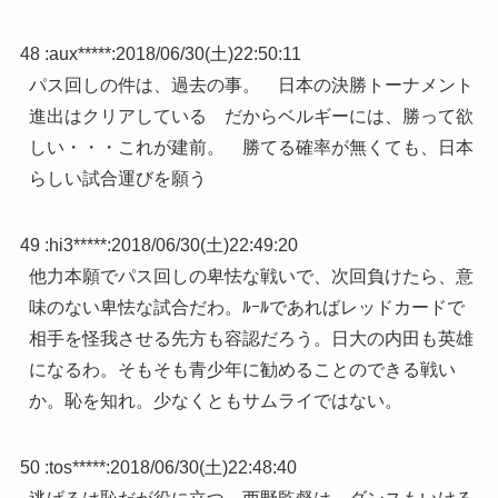
48 :
aux*****
:
2018/06/30(土)22:50:11
パス回しの件は、過去の事。 日本の決勝トーナメント
進出はクリアしている だからベルギーには、勝って欲
しい・・・これが建前。 勝てる確率が無くても、日本
らしい試合運びを願う
49 :
hi3*****
:
2018/06/30(土)22:49:20
他力本願でパス回しの卑怯な戦いで、次回負けたら、意
味のない卑怯な試合だわ。ﾙｰﾙであればレッドカードで
相手を怪我させる先方も容認だろう。日大の内田も英雄
になるわ。そもそも青少年に勧めることのできる戦い
か。恥を知れ。少なくともサムライではない。
50 :
tos*****
:
2018/06/30(土)22:48:40