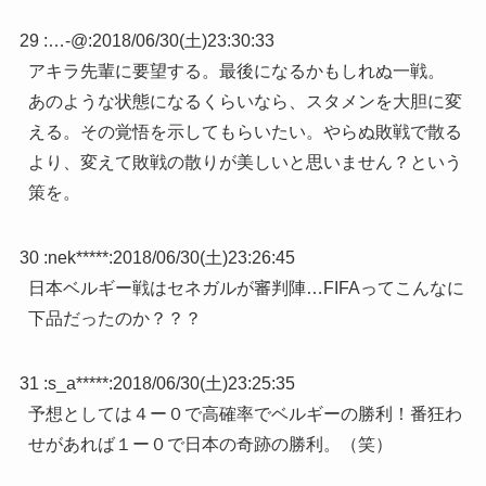
29 :
…-@
:
2018/06/30(土)23:30:33
アキラ先輩に要望する。最後になるかもしれぬ一戦。
あのような状態になるくらいなら、スタメンを大胆に変
える。その覚悟を示してもらいたい。やらぬ敗戦で散る
より、変えて敗戦の散りが美しいと思いません？という
策を。
30 :
nek*****
:
2018/06/30(土)23:26:45
日本ベルギー戦はセネガルが審判陣…FIFAってこんなに
下品だったのか？？？
31 :
s_a*****
:
2018/06/30(土)23:25:35
予想としては４ー０で高確率でベルギーの勝利！番狂わ
せがあれば１ー０で日本の奇跡の勝利。（笑）