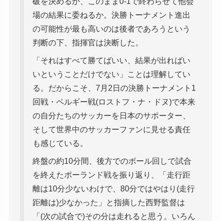
破を決めるか、このまま0-1で終わらせて他会
場の結果に委ねるか。決勝トーナメント進出
の可能性が最も高いのは後者であろうという
判断の下、指揮官は決断した。
「それはすべて勝てばいい、結果が出ればい
いということだけでない」ことは理解してい
る。だからこそ、7月2日の決勝トーナメント1
回戦・ベルギー戦(ロストフ・ナ・ドヌ)で本来
の自分たちのサッカーを日本のサポーター、
そして世界中のサッカーファンに見せる責任
も感じている。
終盤の約10分間、後方でのボール回しで試合
を終えたポーランド戦を振り返り、「走行距
離は10分少ないわけで、80分ではやはり(走行
距離は)少なかった」と指摘した西野監督は
「(次の試合で)その分は走れると思う。いろん