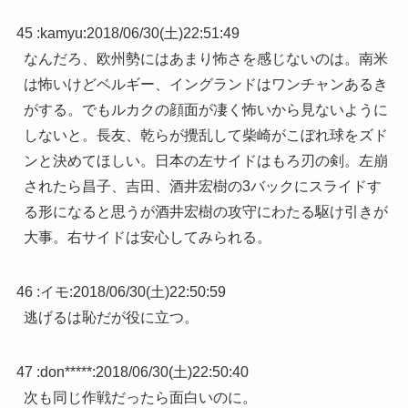
45 :
kamyu
:
2018/06/30(土)22:51:49
なんだろ、欧州勢にはあまり怖さを感じないのは。南米
は怖いけどベルギー、イングランドはワンチャンあるき
がする。でもルカクの顔面が凄く怖いから見ないように
しないと。長友、乾らが攪乱して柴崎がこぼれ球をズド
ンと決めてほしい。日本の左サイドはもろ刃の剣。左崩
されたら昌子、吉田、酒井宏樹の3バックにスライドす
る形になると思うが酒井宏樹の攻守にわたる駆け引きが
大事。右サイドは安心してみられる。
46 :
イモ
:
2018/06/30(土)22:50:59
逃げるは恥だが役に立つ。
47 :
don*****
:
2018/06/30(土)22:50:40
次も同じ作戦だったら面白いのに。