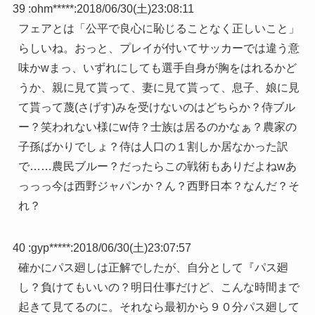
39 :
ohm*****
:
2018/06/30(土)23:08:11
フェアとは「公平で良心に恥じることなく正しいこと」
らしいね。おっと、プレイが付いてサッカーでは違う意
味かwまっ、いずれにしても選手自身が胸をはれるかど
うか、親に見て貰って、妻に見て貰って、息子、娘に見
て貰って蔑(さげす)みを受けないのはどちらか？侍ブル
ー？笑われない様にw侍？士族は居るのかなぁ？農家の
子孫ばかりでしょ？侍は人口の１割しか居なかった訳
で……農民ブルー？だったらこの戦術もありだよねwあ
っっっ今は西野ジャパンか？ん？西野日本？なんだ？そ
れ？
40 :
gyp*****
:
2018/06/30(土)23:07:57
確かにパス廻しは正解でしたが、自分として『パス廻
し？負けてもいいの？明日仕事だけど、こんな時間まで
起きて見てるのに。それなら最初から９０分パス廻して