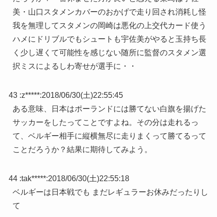
美・山口スタメンカバーのおかげで走り回され消耗し怪
我を無理してスタメンの岡崎は悪化の上交代カード使う
ハメにドリブルでもシュートも宇佐美がやると玉持ち長
く少し遅くて可能性を感じない随所に監督のスタメン選
択ミスによるしわ寄せが選手に・・
43 :
z*****
:
2018/06/30(土)22:55:45
ある意味、日本はポーランドには勝てない白旗を揚げた
サッカーをしたってことですよね。その分は走れるっ
て、ベルギー相手に縦横無尽に走りまくって勝てるって
ことだろうか？結果に期待してみよう。
44 :
tak*****
:
2018/06/30(土)22:55:18
ベルギーは日本戦でも まだレギュラーお休みだったりし
て