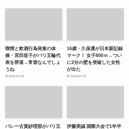
喫煙と飲酒行為発覚の体
16歳・久保凛が日本新記録
操・宮田笙子がパリ五輪代
マーク！ 女子800ｍ→つい
表を辞退→常習なんでしょ
に2分の壁を突破した女性
うね
が出た
2024-07-20
2024-07-15
バレー古賀紗理那がパリ五
伊藤美誠 国際大会で1年半