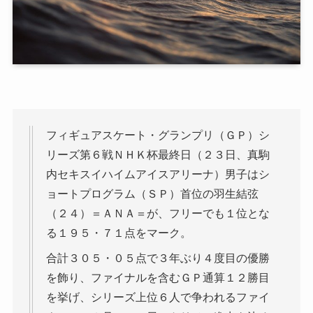
フィギュアスケート・グランプリ（ＧＰ）シ
リーズ第６戦ＮＨＫ杯最終日（２３日、真駒
内セキスイハイムアイスアリーナ）男子はシ
ョートプログラム（ＳＰ）首位の羽生結弦
（２４）＝ＡＮＡ＝が、フリーでも１位とな
る１９５・７１点をマーク。
合計３０５・０５点で３年ぶり４度目の優勝
を飾り、ファイナルを含むＧＰ通算１２勝目
を挙げ、シリーズ上位６人で争われるファイ