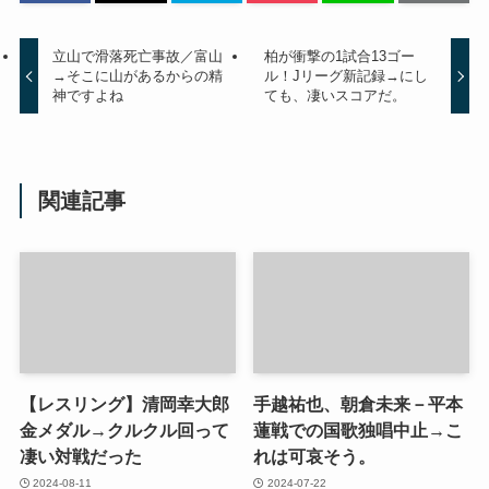
立山で滑落死亡事故／富山
柏が衝撃の1試合13ゴー
→そこに山があるからの精
ル！Jリーグ新記録→にし
神ですよね
ても、凄いスコアだ。
関連記事
【レスリング】清岡幸大郎
手越祐也、朝倉未来－平本
金メダル→クルクル回って
蓮戦での国歌独唱中止→こ
凄い対戦だった
れは可哀そう。
2024-08-11
2024-07-22