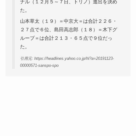
ナル（１２月５～７日、トリノ）進出を決め
た。
山本草太（１９）＝中京大＝は合計２２６・
２７点で６位、島田高志郎（１８）＝木下グ
ループ＝は合計２１３・６５点で９位だっ
た。
引用元: https://headlines.yahoo.co.jp/hl?a=20191123-
00000571-sanspo-spo