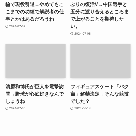
輪で現役引退→やめてもこ
ぶりの復活V→中国選手と
こまでの功績で解説者の仕
五分に渡り合えるところま
事とかはあるだろうね
で上がることを期待した
い。
2024-07-09
2024-07-08
清原和博氏が巨人を電撃訪
フィギュアスケート「バク
問→野球が心底好きなんで
宙」解禁決定→そんな競技
しょうね
でした？
2024-07-06
2024-06-14