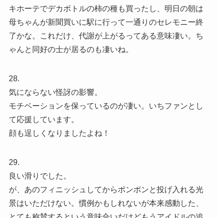
キホーテでデカボトルの柿の種も買ったし、明日の朝は
母ちゃんが新聞買いに駅に行って一通りのセレモニー終
了かな。これだけ、代謝が上がるってある意味凄い。ち
ゃんと同好の士が居るのも凄いね。
28.
気にならない怪訝の影響。
モチベーションを保っているのが凄い。いちファンとし
て応援しています。
顔も逞しくなりましたよね！
29.
良い滑りでした。
が、あのフィニッシュしてからポンポンと投げ入れる光
景はいただけない。慣例かもしれないが本来感動した、
とても称賛するという意味合いだけどもうアイドルの追