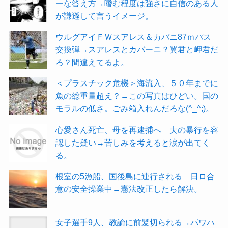
ーな答え方→嗜む程度は強さに自信のある人
が謙遜して言うイメージ。
ウルグアイＦＷスアレス＆カバニ87ｍパス
交換弾→スアレスとカバーニ？翼君と岬君だ
ろ？間違えてるよ。
＜プラスチック危機＞海流入、５０年までに
魚の総重量超え？→この写真はひどい。国の
モラルの低さ。ごみ箱入れんだろな(^_^;)。
心愛さん死亡、母を再逮捕へ 夫の暴行を容
認した疑い→苦しみを考えると涙が出てく
る。
根室の5漁船、国後島に連行される 日ロ合
意の安全操業中→憲法改正したら解決。
女子選手9人、教諭に前髪切られる→パワハ