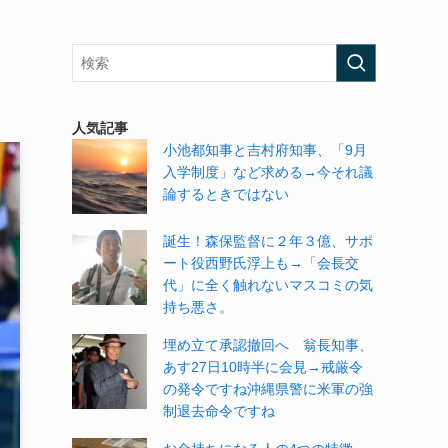
人気記事
小池都知事と吉村府知事、「9月
入学制度」など求める→今それ議
論するときではない
誕生！森保監督に２年３億、サポ
ート役西野氏浮上も→「会長交
代」に全く触れないマスコミの気
持ち悪さ。
埋め立て承認撤回へ 翁長知事、
あす27日10時半に会見→戒厳令
の発令ですね沖縄県警に米軍の強
制退去命令ですね