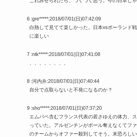
これみせられたら、つくづく思う。今の日本じゃ
6 :
gre*****
:
2018/07/01(日)07:42:09
白熱して見てて楽しかった。日本vsポーランド
に楽しい
7 :
ntk*****
:
2018/07/01(日)07:41:08
、、、、、、、、
8 :
河内弁
:
2018/07/01(日)07:40:44
自分で点取らないと不発になるのか？
9 :
sho*****
:
2018/07/01(日)07:37:20
エムバペ含むフランス代表の若さゆえの体力、ス
っていた。アルゼンチンがボール奪えなくてファ
のチームからオファー殺到してそう。末恐ろしい