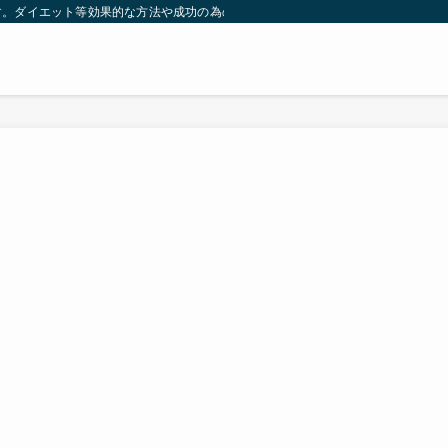
す。ダイエット等効果的な方法や成功の為の秘訣等。太ったり悩んでいる方々が簡