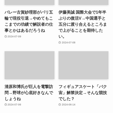
バレー古賀紗理那がパリ五
伊藤美誠 国際大会で1年半
輪で現役引退→やめてもこ
ぶりの復活V→中国選手と
こまでの功績で解説者の仕
五分に渡り合えるところま
事とかはあるだろうね
で上がることを期待した
い。
2024-07-09
2024-07-08
清原和博氏が巨人を電撃訪
フィギュアスケート「バク
問→野球が心底好きなんで
宙」解禁決定→そんな競技
しょうね
でした？
2024-07-06
2024-06-14