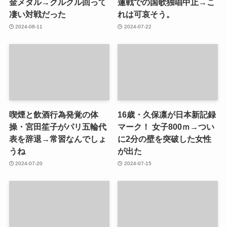
金メダル→クルクル回って
蓮戦での国歌独唱中止→こ
凄い対戦だった
れは可哀そう。
2024-08-11
2024-07-22
喫煙と飲酒行為発覚の体
16歳・久保凛が日本新記録
操・宮田笙子がパリ五輪代
マーク！ 女子800ｍ→つい
表を辞退→常習なんでしょ
に2分の壁を突破した女性
うね
が出た
2024-07-20
2024-07-15