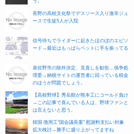
う。
長野の高校文化祭でデスソース入り激辛ジュ
ースで生徒5人が入院
信号待ちでライダーに起きたほのぼのエピソ
ード→最近はもっぱらペットに手を振ってる
泉佐野市の除外決定、見直しを勧告…係争処
理委→納税サイトの運営者に回っている税金
のほうが問題でしょう。
【高校野球】秀岳館が熊本工にコールド負け
→この記事で喜んでいる人は、野球ファンと
は言えないと思う。
韓国 徴用工“国会議長案” 慰謝料支払い対象
拡大検討→勝手に盛り上がってますね