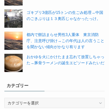
ゴキブリ3億匹が15トンの生ごみ処理→中国
のごきぶりは１３奥匹じゃなかったっけ。
都内で餅詰まらせ男性3人重体 東京消防
庁、注意呼び掛け→この年代は人の言うこと
を聞かない傾向がかなり有ります
おかゆを火にかけたまま忘れて放置しちゃっ
た→豚骨ラーメンの誕生エピソードみたいだ
カテゴリー
カ
テ