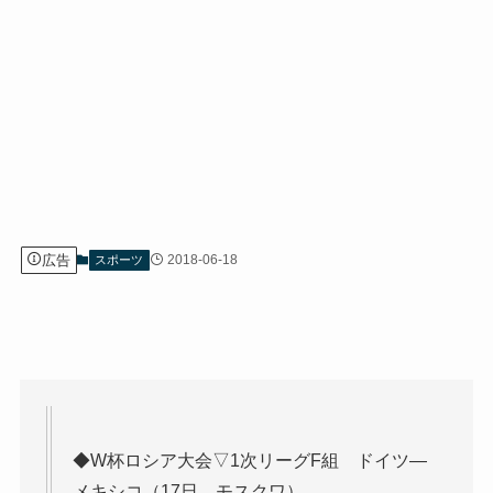
広告
2018-06-18
スポーツ
◆W杯ロシア大会▽1次リーグF組 ドイツ―
メキシコ（17日、モスクワ）