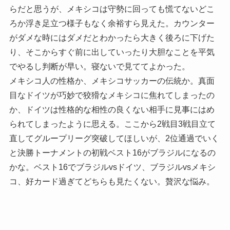
らだと思うが、メキシコは守勢に回っても慌てないどこ
ろか浮き足立つ様子もなく余裕すら見えた。カウンター
がダメな時にはダメだとわかったら大きく後ろに下げた
り、そこからすぐ前に出していったり大胆なことを平気
でやるし判断が早い。寝ないで見ててよかった。
メキシコ人の性格か、メキシコサッカーの伝統か。真面
目なドイツが巧妙で狡猾なメキシコに焦れてしまったの
か、ドイツは性格的な相性の良くない相手に見事にはめ
られてしまったように思える。ここから2戦目3戦目立て
直してグループリーグ突破してほしいが、2位通過でいく
と決勝トーナメントの初戦ベスト16がブラジルになるの
かな。ベスト16でブラジルvsドイツ、ブラジルvsメキシ
コ、好カード過ぎてどちらも見たくない。贅沢な悩み。