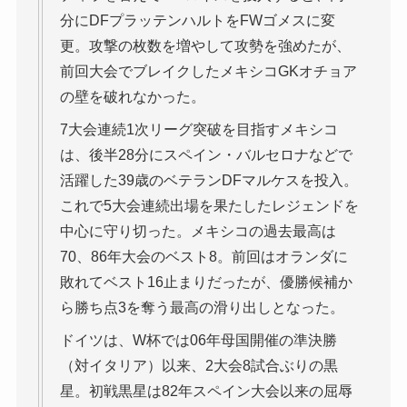
分にDFプラッテンハルトをFWゴメスに変
更。攻撃の枚数を増やして攻勢を強めたが、
前回大会でブレイクしたメキシコGKオチョア
の壁を破れなかった。
7大会連続1次リーグ突破を目指すメキシコ
は、後半28分にスペイン・バルセロナなどで
活躍した39歳のベテランDFマルケスを投入。
これで5大会連続出場を果たしたレジェンドを
中心に守り切った。メキシコの過去最高は
70、86年大会のベスト8。前回はオランダに
敗れてベスト16止まりだったが、優勝候補か
ら勝ち点3を奪う最高の滑り出しとなった。
ドイツは、W杯では06年母国開催の準決勝
（対イタリア）以来、2大会8試合ぶりの黒
星。初戦黒星は82年スペイン大会以来の屈辱