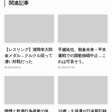
関連記事
【レスリング】清岡幸大郎
手越祐也、朝倉未来－平本
金メダル→クルクル回って
蓮戦での国歌独唱中止→こ
凄い対戦だった
れは可哀そう。
2024-08-11
2024-07-22
喫煙と飲酒行為発覚の体
16歳・久保凛が日本新記録