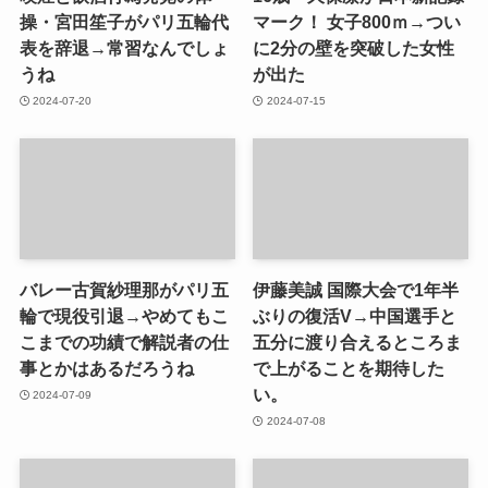
操・宮田笙子がパリ五輪代
マーク！ 女子800ｍ→つい
表を辞退→常習なんでしょ
に2分の壁を突破した女性
うね
が出た
2024-07-20
2024-07-15
バレー古賀紗理那がパリ五
伊藤美誠 国際大会で1年半
輪で現役引退→やめてもこ
ぶりの復活V→中国選手と
こまでの功績で解説者の仕
五分に渡り合えるところま
事とかはあるだろうね
で上がることを期待した
い。
2024-07-09
2024-07-08