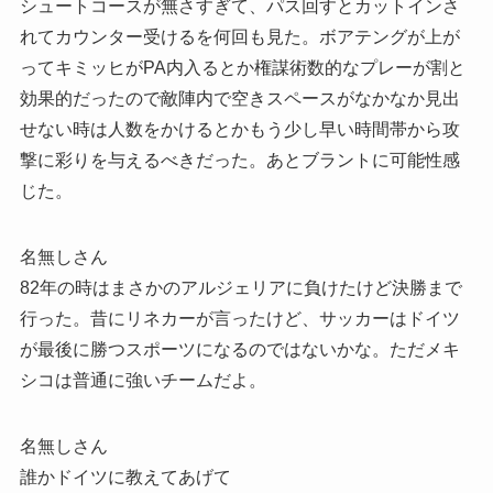
シュートコースが無さすぎて、パス回すとカットインさ
れてカウンター受けるを何回も見た。ボアテングが上が
ってキミッヒがPA内入るとか権謀術数的なプレーが割と
効果的だったので敵陣内で空きスペースがなかなか見出
せない時は人数をかけるとかもう少し早い時間帯から攻
撃に彩りを与えるべきだった。あとブラントに可能性感
じた。
名無しさん
82年の時はまさかのアルジェリアに負けたけど決勝まで
行った。昔にリネカーが言ったけど、サッカーはドイツ
が最後に勝つスポーツになるのではないかな。ただメキ
シコは普通に強いチームだよ。
名無しさん
誰かドイツに教えてあげて