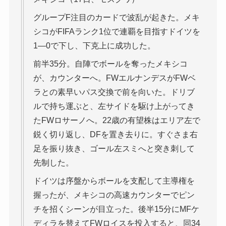
グループF注目のカードで波乱が起きた。メキ
シコがFIFAランク1位で連覇を目指すドイツを
1―0で下し、下克上に成功した。
前半35分。自陣でボールを奪ったメキシコ
が、カウンターへ。FWエルナンデスがFWベ
ラとの素早いパス交換で前を向いた。ドリブ
ルで持ち運ぶと、左サイドを駆け上がってき
たFWロサーノへ。22歳の有望株はエリア左で
鋭く切り返し、DFを置き去りに。すぐさま右
足を振り抜き、ゴール左スミへと突き刺して
先制した。
ドイツは序盤からボールを支配して主導権を
握ったが、メキシコの高速カウンターでピン
チを招くシーンが目立った。後半15分にMFケ
ディラを替えてFWロイスを投入すると、同34