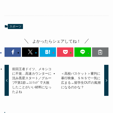
スポーツ
よかったらシェアしてね！
前回王者ドイツ、メキシコ
に不覚…高速カウンターに
＜高校バスケット＞審判に
沈み黒星スタート／グルー
暴行映像、ＳＮＳで一気に
プF第1節→ｺﾝﾌｪﾃﾞで大敗
広まる→留学生OUTの風潮
したことがいい材料になっ
になるのかな？
たよね