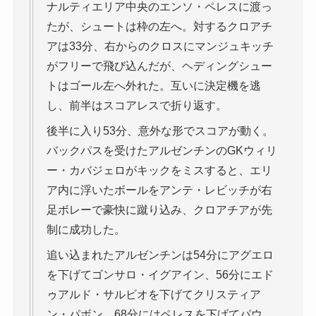
ナルティエリア中央のエンソ・ペレスに渡っ
たが、シュートは枠の左へ。対するクロアチ
アは33分、右からのクロスにマンジュキッチ
がフリーで飛び込んだが、ヘディングシュー
トはゴール左へ外れた。互いに決定機を逃
し、前半はスコアレスで折り返す。
後半に入り53分、意外な形でスコアが動く。
バックパスを受けたアルゼンチンのGKウィリ
ー・カバジェロがキックをミスすると、エリ
ア内に浮いたボールをアンテ・レビッチが右
足ボレーで豪快に蹴り込み、クロアチアが先
制に成功した。
追い込まれたアルゼンチンは54分にアグエロ
を下げてゴンサロ・イグアイン、56分にエド
ゥアルド・サルビオを下げてクリスティア
ン・パボン、68分にはペレスを下げてパウ