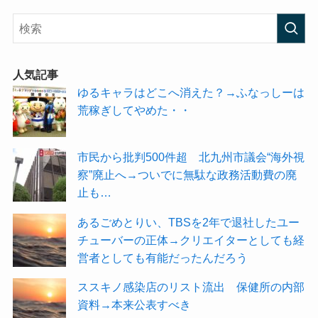
人気記事
ゆるキャラはどこへ消えた？→ふなっしーは
荒稼ぎしてやめた・・
市民から批判500件超 北九州市議会“海外視
察”廃止へ→ついでに無駄な政務活動費の廃
止も…
あるごめとりい、TBSを2年で退社したユー
チューバーの正体→クリエイターとしても経
営者としても有能だったんだろう
ススキノ感染店のリスト流出 保健所の内部
資料→本来公表すべき