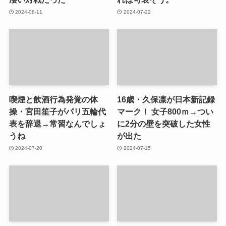
2024-08-11
2024-07-22
喫煙と飲酒行為発覚の体
16歳・久保凛が日本新記録
操・宮田笙子がパリ五輪代
マーク！ 女子800ｍ→つい
表を辞退→常習なんでしょ
に2分の壁を突破した女性
うね
が出た
2024-07-20
2024-07-15