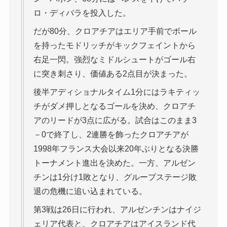
ロ・ディバラを投入した。
だが80分、クロアチアはエリア手前でボール
を持ったモドリッチがキックフェイントから
右足一閃。強烈なミドルシュートがゴール右
に突き刺さり、価値ある2点目が決まった。
後半アディショナルタイム1分にはラキティッ
チがダメ押しとなるゴールを決め、クロアチ
アのリードが3点に広がる。試合はこのまま3
－0で終了し、2連勝を飾ったクロアチアが
1998年フランス大会以来20年ぶりとなる決勝
トーナメント進出を決めた。一方、アルゼン
チンは1分け1敗となり、グループステージ敗
退の危機に追い込まれている。
第3戦は26日に行われ、アルゼンチンはナイジ
ェリア代表と、クロアチアはアイスランド代