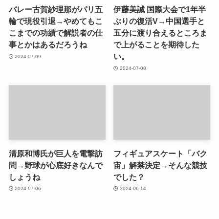
バレー古賀紗理那がパリ五
伊藤美誠 国際大会で1年半
輪で現役引退→やめてもこ
ぶりの復活V→中国選手と
こまでの功績で解説者の仕
五分に渡り合えるところま
事とかはあるだろうね
で上がることを期待した
い。
2024-07-09
2024-07-08
清原和博氏が巨人を電撃訪
フィギュアスケート「バク
問→野球が心底好きなんで
宙」解禁決定→そんな競技
しょうね
でした？
2024-07-06
2024-06-14