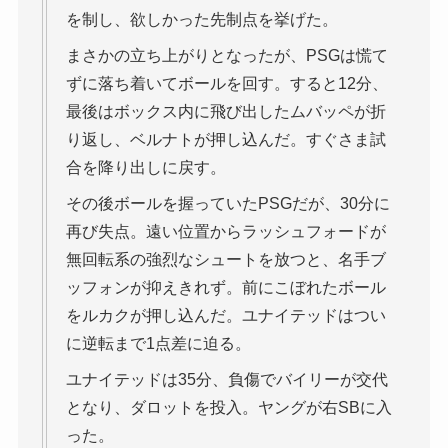
を制し、欲しかった先制点を挙げた。
まさかの立ち上がりとなったが、PSGは慌て
ずに落ち着いてボールを回す。すると12分、
最後はボックス内に飛び出したムバッペが折
り返し、ベルナトが押し込んだ。すぐさま試
合を降り出しに戻す。
その後ボールを握っていたPSGだが、30分に
再び失点。遠い位置からラッシュフォードが
無回転系の強烈なシュートを放つと、名手ブ
ッフォンが抑えきれず。前にこぼれたボール
をルカクが押し込んだ。ユナイテッドはつい
に逆転まで1点差に迫る。
ユナイテッドは35分、負傷でバイリーが交代
となり、ダロットを投入。ヤングが右SBに入
った。