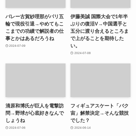
バレー古賀紗理那がパリ五
伊藤美誠 国際大会で1年半
輪で現役引退→やめてもこ
ぶりの復活V→中国選手と
こまでの功績で解説者の仕
五分に渡り合えるところま
事とかはあるだろうね
で上がることを期待した
い。
2024-07-09
2024-07-08
清原和博氏が巨人を電撃訪
フィギュアスケート「バク
問→野球が心底好きなんで
宙」解禁決定→そんな競技
しょうね
でした？
2024-07-06
2024-06-14