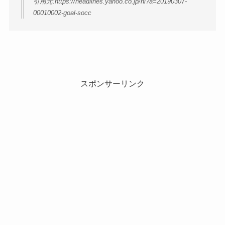
引用元:https://headlines.yahoo.co.jp/hl?a=20190307-
00010002-goal-socc
スポンサーリンク