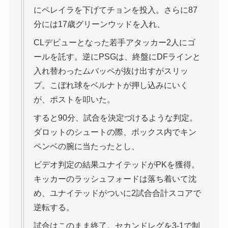
にペレイラを下げてチョンを投入。さらに87
分には17歳グリーンウッドを入れ、
CLデビューとなった若手アタッカー2人にゴ
ールを託す。逆にPSGは、終盤にDFラインと
入れ替わったムバッペが抜け出すがスリッ
プ。こぼれ球をベルナトが押し込みにいく
が、ポストを叩いた。
すると90分、試合を決定づけるような判定。
ダロットのシュートの際、ボックス内でキン
ペンベの腕に当たったとし、
ビデオ判定の結果ユナイテッドがPKを獲得。
キッカーのラッシュフォードは落ち着いて沈
め、ユナイテッドがついに2試合合計スコアで
逆転する。
試合はこのまま終了。セカンドレグを3-1で制