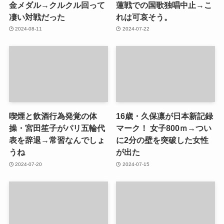
金メダル→クルクル回って
蓮戦での国歌独唱中止→こ
凄い対戦だった
れは可哀そう。
2024-08-11
2024-07-22
喫煙と飲酒行為発覚の体
16歳・久保凛が日本新記録
操・宮田笙子がパリ五輪代
マーク！ 女子800ｍ→つい
表を辞退→常習なんでしょ
に2分の壁を突破した女性
うね
が出た
2024-07-20
2024-07-15