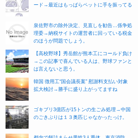
ード→最近はもっぱらペットに手を振ってる
泉佐野市の除外決定、見直しを勧告…係争処
理委→納税サイトの運営者に回っている税金
のほうが問題でしょう。
【高校野球】秀岳館が熊本工にコールド負け
→この記事で喜んでいる人は、野球ファンと
は言えないと思う。
韓国 徴用工“国会議長案” 慰謝料支払い対象
拡大検討→勝手に盛り上がってますね
ゴキブリ3億匹が15トンの生ごみ処理→中国
のごきぶりは１３奥匹じゃなかったっけ。
都内で餅詰まらせ男性3人重体 東京消防