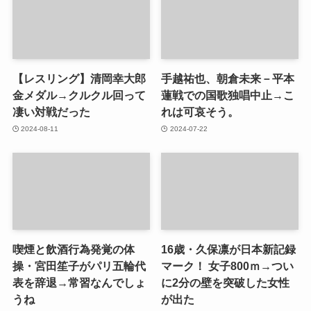
【レスリング】清岡幸大郎
手越祐也、朝倉未来－平本
金メダル→クルクル回って
蓮戦での国歌独唱中止→こ
凄い対戦だった
れは可哀そう。
2024-08-11
2024-07-22
喫煙と飲酒行為発覚の体
16歳・久保凛が日本新記録
操・宮田笙子がパリ五輪代
マーク！ 女子800ｍ→つい
表を辞退→常習なんでしょ
に2分の壁を突破した女性
うね
が出た