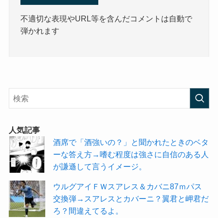
不適切な表現やURL等を含んだコメントは自動で
弾かれます
人気記事
酒席で「酒強いの？」と聞かれたときのベタ
ーな答え方→嗜む程度は強さに自信のある人
が謙遜して言うイメージ。
ウルグアイＦＷスアレス＆カバニ87ｍパス
交換弾→スアレスとカバーニ？翼君と岬君だ
ろ？間違えてるよ。