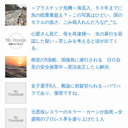
＜プラスチック危機＞海流入、５０年までに
魚の総重量超え？→この写真はひどい。国の
モラルの低さ。ごみ箱入れんだろな(^_^;)。
心愛さん死亡、母を再逮捕へ 夫の暴行を容
認した疑い→苦しみを考えると涙が出てく
る。
根室の5漁船、国後島に連行される 日ロ合
意の安全操業中→憲法改正したら解決。
女子選手9人、教諭に前髪切られる→パワハ
ラであり、傷害ですね。
元悪役レスラーのキラー・カーンが急死→全
盛期のプロレス界を盛り上げた１人