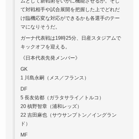
ムとして新戦術をいかに機能させるか。そし
て対戦相手や試合展開を把握した上でどれだ
け臨機応変な対応ができるかも各選手のテー
マになりそうだ。
ガーナ代表戦は19時25分、日産スタジアムで
キックオフを迎える。
《日本代表先発メンバー》
GK
1 川島永嗣（メス／フランス）
DF
5 長友佑都（ガラタサライ／トルコ）
20 槙野智章（浦和レッズ）
22 吉田麻也（サウサンプトン／イングラン
ド）
MF