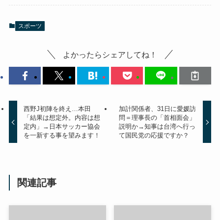
スポーツ
よかったらシェアしてね！
西野J初陣を終え…本田
加計関係者、31日に愛媛訪
「結果は想定外。内容は想
問＝理事長の「首相面会」
定内」→日本サッカー協会
説明か→知事は台湾へ行っ
を一新する事を望みます！
て国民党の応援ですか？
関連記事