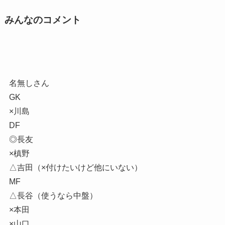
みんなのコメント
名無しさん
GK
×川島
DF
◎長友
×槙野
△吉田（×付けたいけど他にいない）
MF
△長谷（使うなら中盤）
×本田
×山口