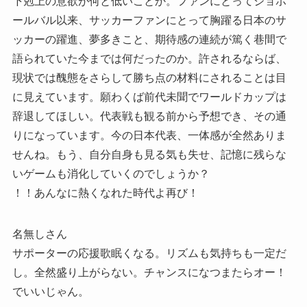
下剋上の意欲が何と低いことか。ファンにとってジョホ
ールバル以来、サッカーファンにとって胸躍る日本のサ
ッカーの躍進、夢多きこと、期待感の連続が篤く巷間で
語られていた今までは何だったのか。許されるならば、
現状では醜態をさらして勝ち点の材料にされることは目
に見えています。願わくば前代未聞でワールドカップは
辞退してほしい。代表戦も観る前から予想でき、その通
りになっています。今の日本代表、一体感が全然ありま
せんね。もう、自分自身も見る気も失せ、記憶に残らな
いゲームも消化していくのでしょうか？
！！あんなに熱くなれた時代よ再び！
名無しさん
サポーターの応援歌眠くなる。リズムも気持ちも一定だ
し。全然盛り上がらない。チャンスになつまたらオー！
でいいじゃん。