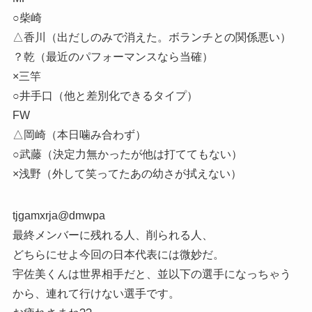
○柴崎
△香川（出だしのみで消えた。ボランチとの関係悪い）
？乾（最近のパフォーマンスなら当確）
×三竿
○井手口（他と差別化できるタイプ）
FW
△岡崎（本日噛み合わず）
○武藤（決定力無かったが他は打ててもない）
×浅野（外して笑ってたあの幼さが拭えない）
tjgamxrja@dmwpa
最終メンバーに残れる人、削られる人、
どちらにせよ今回の日本代表には微妙だ。
宇佐美くんは世界相手だと、並以下の選手になっちゃう
から、連れて行けない選手です。