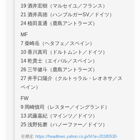
19 酒井宏樹（マルセイユ／フランス）
21 酒井高徳（ハンブルガーSV／ドイツ）
24 植田直通（鹿島アントラーズ）
MF
7 柴崎岳（ヘタフェ／スペイン）
10 香川真司（ドルトムント／ドイツ）
14 乾貴士（エイバル／スペイン）
26 三竿健斗（鹿島アントラーズ）
27 井手口陽介（クルトゥラル・レオネサ／ス
ペイン）
FW
9 岡崎慎司（レスター／イングランド）
13 武藤嘉紀（マインツ／ドイツ）
25 浅野拓磨（ハノーファー／ドイツ）
引用元:
https://headlines.yahoo.co.jp/hl?a=20180530-