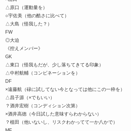
△原口（運動量を）
○宇佐美（他の酷さに比べて）
△大島（怪我した？）
FW
◎大迫
《控えメンバー》
GK
△東口（怪我もだが、少し落ちてきてる印象）
△中村航輔（コンビネーションを）
DF
×遠藤航（碌に試してない今となっては他にこの一枠を）
△昌子源（×でもいい）
？酒井宏樹（コンディション次第）
×酒井高徳（今日試した意味すらわからない）
？植田（他いないし、リスクわかってて一か八かで）
MF