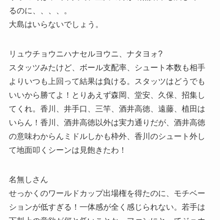
るのに、、、、。
大島はいらないでしょう。
リュウチョウニハナセルヨウニ、ナタヨォ?
スタッツみたけど、ボール支配率、シュート本数も相手
よりいつも上回って結果は負ける。スタッツはどうでも
いいから勝てよ！とりあえず森岡、堂安、久保、招集し
てくれ。香川、井手口、三竿、酒井高徳、遠藤、植田は
いらん！香川、酒井高徳以外は実力通りだが、酒井高徳
の意味わからんミドルしかも枠外、香川のシュート外し
て地面叩くシーンは見飽きたわ！
名無しさん
せっかくのワールドカップ出場権を得たのに、モチベー
ションが低すぎる！一体感が全く感じられない。若手は