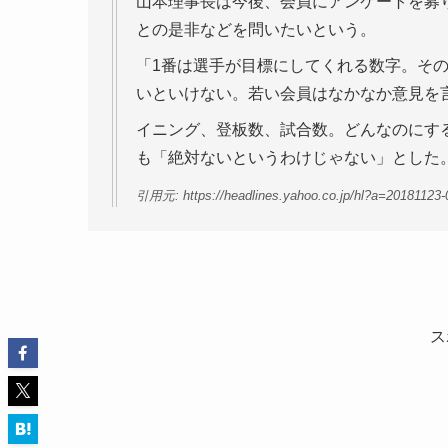
山本理事長は今後、会員にアンケートを募
との是非などを問いたいという。
「1番は選手が目標にしてくれる数字。そ
いといけない。若い会員はなかなか意見を
イニング、登板数、試合数。どんなのにす
も「絶対ないというわけじゃない」とした
引用元: https://headlines.yahoo.co.jp/hl?a=20181123-
ス