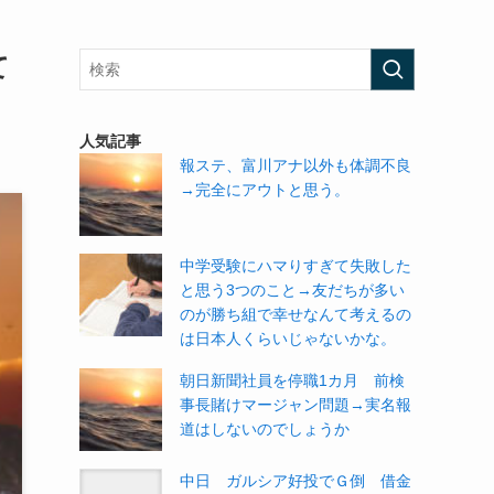
て
人気記事
報ステ、富川アナ以外も体調不良
→完全にアウトと思う。
中学受験にハマりすぎて失敗した
と思う3つのこと→友だちが多い
のが勝ち組で幸せなんて考えるの
は日本人くらいじゃないかな。
朝日新聞社員を停職1カ月 前検
事長賭けマージャン問題→実名報
道はしないのでしょうか
中日 ガルシア好投でＧ倒 借金