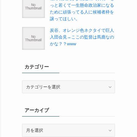
っと若くて一生懸命政治家になる
ために頑張ってる人に候補者枠を
譲ってほしい。
炭谷、オレンジ色ネクタイで巨人
入団会見→ここの監督は馬鹿なの
かな？？www
カテゴリー
カ
テ
ゴ
リ
アーカイブ
ー
ア
ー