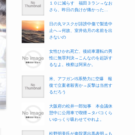
１０に減らす 福田３ラン→なお
さら、昨日の負けが痛かった…
日の丸マスクが誹謗中傷で製造中
止へ→何故、室井佑月の名前を出
さないの
女性ひかれ死亡、後続車運転の男
性に無罪判決→こんなのを起訴す
るなよ。検察は阿呆か。
米、アフガンIS系勢力に空爆 報
復で立案者殺害か→反撃は当然す
るだろう
大阪府の松井一郎知事 本会議休
憩中に公用車で喫煙→タバコくら
いゆっくり吸わせてやれよ。
松野明美氏が参院選出馬表明→も