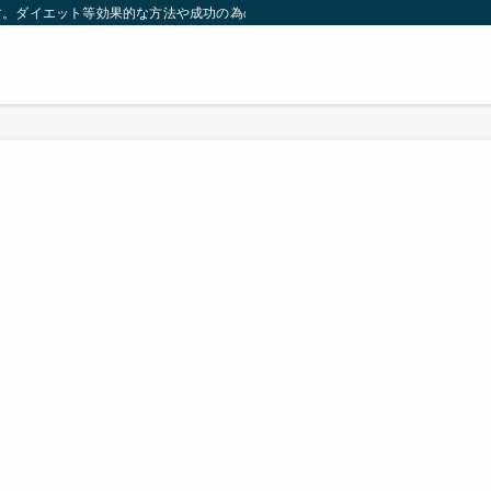
す。ダイエット等効果的な方法や成功の為の秘訣等。太ったり悩んでいる方々が簡