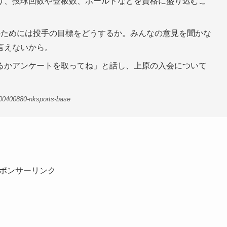
り、投球回数や登板数、ホールドなどを資格に盛り込むこ
のためには投手の目標をどうするか。みんなの意見を聞かな
言えないから。
るかアンケートを取ってね」と話し、上原の入会について
。
00400880-nksports-base
ポンサーリンク