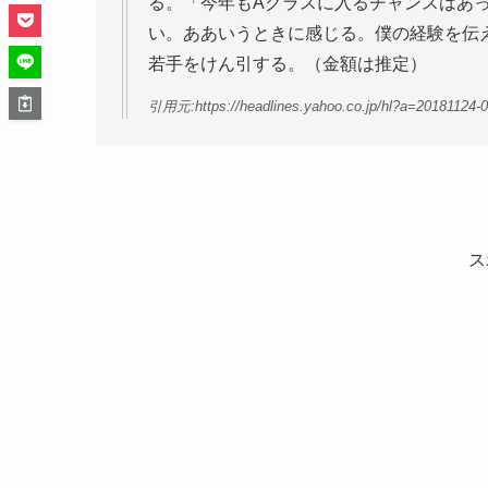
る。「今年もAクラスに入るチャンスはあっ
い。ああいうときに感じる。僕の経験を伝
若手をけん引する。（金額は推定）
引用元:https://headlines.yahoo.co.jp/hl?a=20181124-
ス