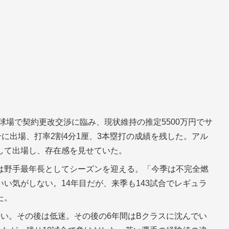
球場で契約更改交渉に臨み、現状維持の推定5500万円でサ
合に出場、打率2割4分1厘、3本塁打の成績を残した。アル
して出場し、存在感を見せていた。
は野手最年長としてシーズンを迎える。「今季は不完全燃
い気がしない。14年目だが、来季も143試合でレギュラ
た。
い。その後は低迷。その後の6年間はBクラスに沈んでい