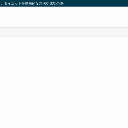
す。ダイエット等効果的な方法や成功の為の秘訣等。太ったり悩んでいる方々が簡