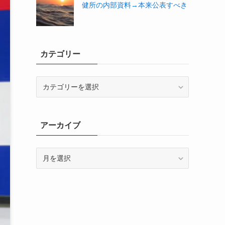
健所の内部資料→本来公表すべき
カテゴリー
カ
テ
ゴ
リ
アーカイブ
ー
ア
ー
カ
イ
ブ