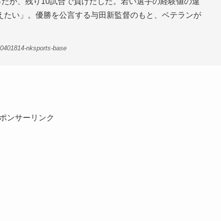
たが、残り10試合で負けだした。若い選手の経験値の違
えたい」。優勝を公言する与田新監督のもと、ベテランが
00401814-nksports-base
ポンサーリンク