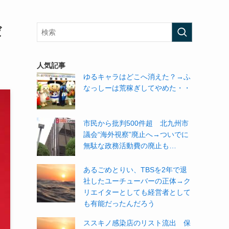
だ
人気記事
ゆるキャラはどこへ消えた？→ふ
なっしーは荒稼ぎしてやめた・・
市民から批判500件超 北九州市
議会“海外視察”廃止へ→ついでに
無駄な政務活動費の廃止も…
あるごめとりい、TBSを2年で退
社したユーチューバーの正体→ク
リエイターとしても経営者として
も有能だったんだろう
ススキノ感染店のリスト流出 保