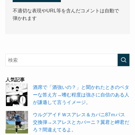
不適切な表現やURL等を含んだコメントは自動で
弾かれます
人気記事
酒席で「酒強いの？」と聞かれたときのベタ
ーな答え方→嗜む程度は強さに自信のある人
が謙遜して言うイメージ。
ウルグアイＦＷスアレス＆カバニ87ｍパス
交換弾→スアレスとカバーニ？翼君と岬君だ
ろ？間違えてるよ。