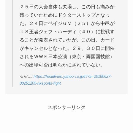
２５日の大会自体も欠場し、この日も痛みが
残っていたためにドクターストップとなっ
た。２４日にペイジＧＭ（２５）から中邑が
ＵＳ王者ジェフ・ハーディ（４０）に挑戦す
ることが発表されていたが、この日、カード
がキャンセルとなった。２９、３０日に開催
されるＷＷＥ日本公演（東京・両国国技館）
への出場可否は明らかにされていない。
引用元:
https://headlines.yahoo.co.jp/hl?a=20180627-
00251205-nksports-fight
スポンサーリンク