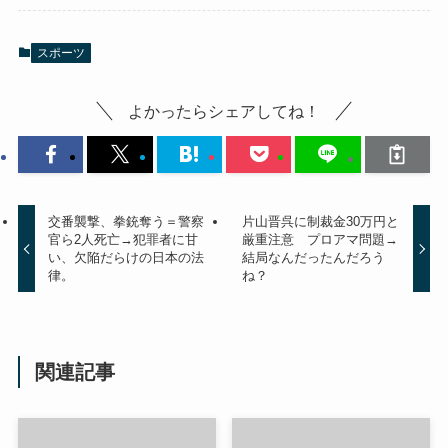
スポーツ
よかったらシェアしてね！
交番襲撃、拳銃奪う＝警察
片山晋呉に制裁金30万円と
官ら2人死亡→犯罪者に甘
厳重注意 プロアマ問題→
い、欠陥だらけの日本の法
結局なんだったんだろう
律。
ね？
関連記事