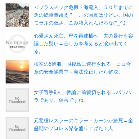
＜プラスチック危機＞海流入、５０年までに
魚の総重量超え？→この写真はひどい。国の
モラルの低さ。ごみ箱入れんだろな(^_^;)。
心愛さん死亡、母を再逮捕へ 夫の暴行を容
認した疑い→苦しみを考えると涙が出てく
る。
根室の5漁船、国後島に連行される 日ロ合
意の安全操業中→憲法改正したら解決。
女子選手9人、教諭に前髪切られる→パワハ
ラであり、傷害ですね。
元悪役レスラーのキラー・カーンが急死→全
盛期のプロレス界を盛り上げた１人