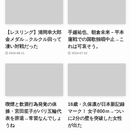
【レスリング】清岡幸大郎
手越祐也、朝倉未来－平本
金メダル→クルクル回って
蓮戦での国歌独唱中止→こ
凄い対戦だった
れは可哀そう。
2024-08-11
2024-07-22
喫煙と飲酒行為発覚の体
16歳・久保凛が日本新記録
操・宮田笙子がパリ五輪代
マーク！ 女子800ｍ→つい
表を辞退→常習なんでしょ
に2分の壁を突破した女性
うね
が出た