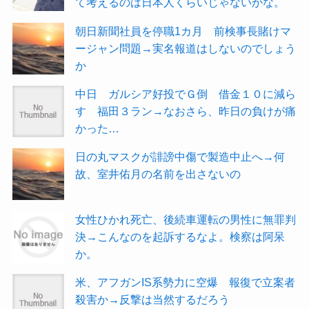
て考えるのは日本人くらいじゃないかな。
朝日新聞社員を停職1カ月 前検事長賭けマ
ージャン問題→実名報道はしないのでしょう
か
中日 ガルシア好投でＧ倒 借金１０に減ら
す 福田３ラン→なおさら、昨日の負けが痛
かった…
日の丸マスクが誹謗中傷で製造中止へ→何
故、室井佑月の名前を出さないの
女性ひかれ死亡、後続車運転の男性に無罪判
決→こんなのを起訴するなよ。検察は阿呆
か。
米、アフガンIS系勢力に空爆 報復で立案者
殺害か→反撃は当然するだろう