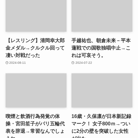
【レスリング】清岡幸大郎
手越祐也、朝倉未来－平本
金メダル→クルクル回って
蓮戦での国歌独唱中止→こ
凄い対戦だった
れは可哀そう。
2024-08-11
2024-07-22
喫煙と飲酒行為発覚の体
16歳・久保凛が日本新記録
操・宮田笙子がパリ五輪代
マーク！ 女子800ｍ→つい
表を辞退→常習なんでしょ
に2分の壁を突破した女性