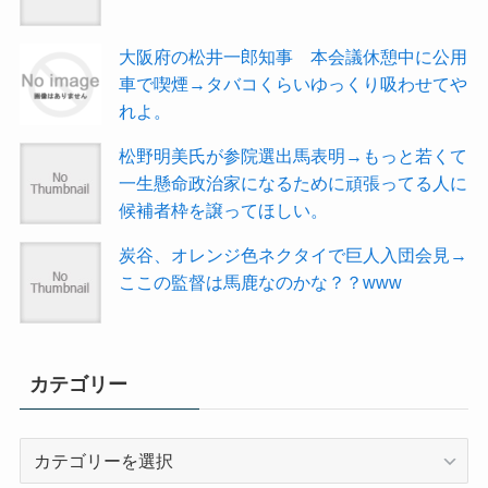
大阪府の松井一郎知事 本会議休憩中に公用
車で喫煙→タバコくらいゆっくり吸わせてや
れよ。
松野明美氏が参院選出馬表明→もっと若くて
一生懸命政治家になるために頑張ってる人に
候補者枠を譲ってほしい。
炭谷、オレンジ色ネクタイで巨人入団会見→
ここの監督は馬鹿なのかな？？www
カテゴリー
カ
テ