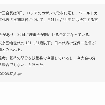
三会長は3日、ロシアのカザンで取材に応じ、ワールドカ
本代表の次期監督について、早ければ7月中にも決定する方
会があり、26日に理事会が開かれる予定になっている。
京五輪世代のU21（21歳以下）日本代表の森保一監督が
補とみられる。
選考）基準の部分を技術委で今話しているし、今大会の分
る場合でもない」と述べた。
0000157-jij-spo