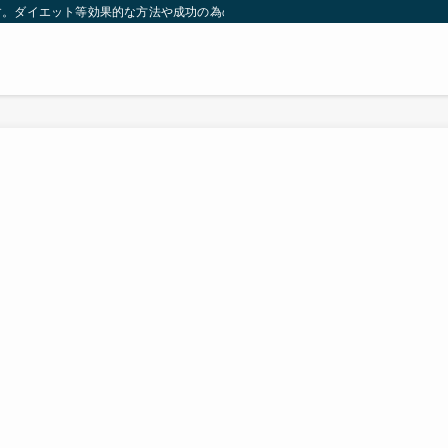
す。ダイエット等効果的な方法や成功の為の秘訣等。太ったり悩んでいる方々が簡