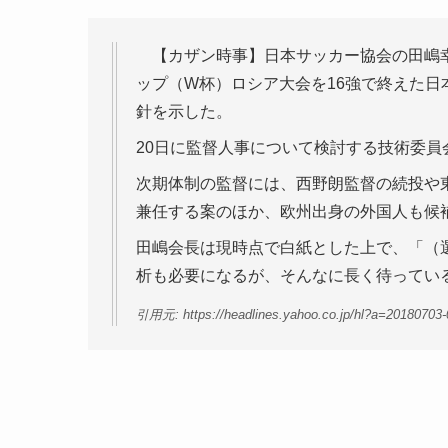
【カザン時事】日本サッカー協会の田嶋幸
ップ（W杯）ロシア大会を16強で終えた日
針を示した。
20日に監督人事について検討する技術委員
次期体制の監督には、西野朗監督の続投や東
兼任する案のほか、欧州出身の外国人も候
田嶋会長は現時点で白紙とした上で、「（
析も必要になるが、そんなに長く待ってい
引用元: https://headlines.yahoo.co.jp/hl?a=20180703-0