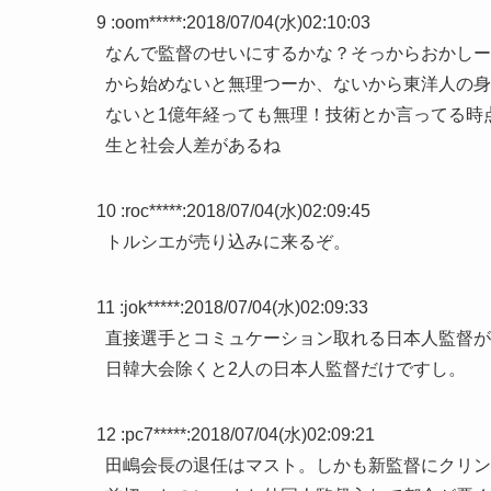
9 :
oom*****
:
2018/07/04(水)02:10:03
なんで監督のせいにするかな？そっからおかしー
から始めないと無理つーか、ないから東洋人の身
ないと1億年経っても無理！技術とか言ってる時
生と社会人差があるね
10 :
roc*****
:
2018/07/04(水)02:09:45
トルシエが売り込みに来るぞ。
11 :
jok*****
:
2018/07/04(水)02:09:33
直接選手とコミュケーション取れる日本人監督が
日韓大会除くと2人の日本人監督だけですし。
12 :
pc7*****
:
2018/07/04(水)02:09:21
田嶋会長の退任はマスト。しかも新監督にクリン