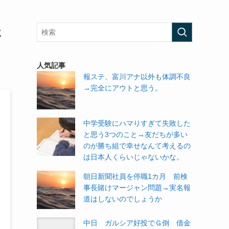
た
人気記事
報ステ、富川アナ以外も体調不良
→完全にアウトと思う。
中学受験にハマりすぎて失敗した
と思う3つのこと→友だちが多い
のが勝ち組で幸せなんて考えるの
は日本人くらいじゃないかな。
朝日新聞社員を停職1カ月 前検
事長賭けマージャン問題→実名報
道はしないのでしょうか
中日 ガルシア好投でＧ倒 借金