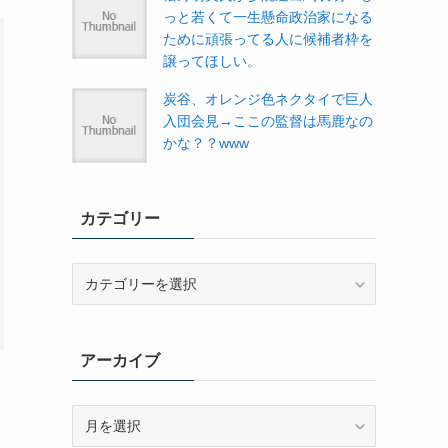
っと若くて一生懸命政治家になる
ために頑張ってる人に候補者枠を
譲ってほしい。
炭谷、オレンジ色ネクタイで巨人
入団会見→ここの監督は馬鹿なの
かな？？www
カテゴリー
カ
テ
ゴ
リ
アーカイブ
ー
ア
ー