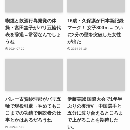
喫煙と飲酒行為発覚の体
16歳・久保凛が日本新記録
操・宮田笙子がパリ五輪代
マーク！ 女子800ｍ→つい
表を辞退→常習なんでしょ
に2分の壁を突破した女性
うね
が出た
2024-07-20
2024-07-15
バレー古賀紗理那がパリ五
伊藤美誠 国際大会で1年半
輪で現役引退→やめてもこ
ぶりの復活V→中国選手と
こまでの功績で解説者の仕
五分に渡り合えるところま
事とかはあるだろうね
で上がることを期待した
い。
2024-07-09