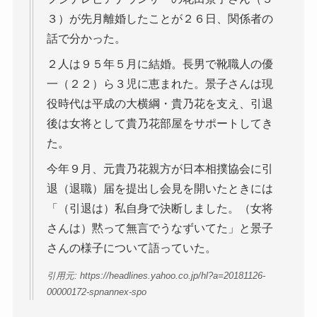
３）が先月離婚したことが２６日、関係者の
話で分かった。
２人は９５年５月に結婚。長男で靴職人の優
一（２２）ら３児に恵まれた。景子さんは現
役時代は平成の大横綱・貴乃花を支え、引退
後は女将として貴乃花部屋をサポートしてき
た。
今年９月、元貴乃花親方が日本相撲協会に引
退（退職）届を提出し会見を開いたときには
「（引退は）私自身で決断しました。（女将
さんは）黙って無言でうなずいてた」と景子
さんの様子について語っていた。
引用元: https://headlines.yahoo.co.jp/hl?a=20181126-
00000172-spnannex-spo