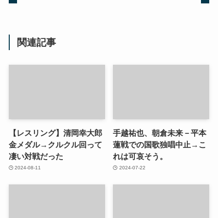
関連記事
【レスリング】清岡幸大郎
手越祐也、朝倉未来－平本
金メダル→クルクル回って
蓮戦での国歌独唱中止→こ
凄い対戦だった
れは可哀そう。
2024-08-11
2024-07-22