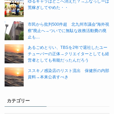
ゆるキャラはどこへ消えた？→ふなっしーは
荒稼ぎしてやめた・・
市民から批判500件超 北九州市議会“海外視
察”廃止へ→ついでに無駄な政務活動費の廃
止も…
あるごめとりい、TBSを2年で退社したユー
チューバーの正体→クリエイターとしても経
営者としても有能だったんだろう
ススキノ感染店のリスト流出 保健所の内部
資料→本来公表すべき
カテゴリー