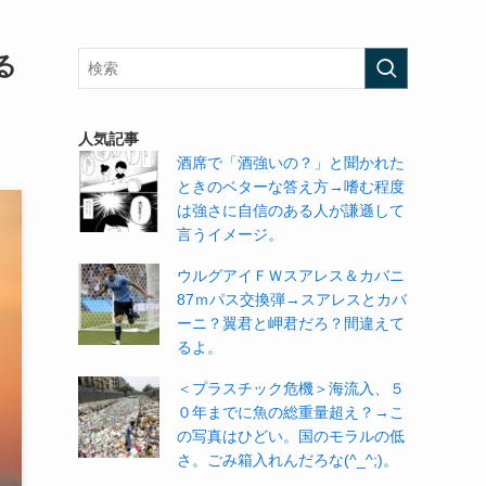
る
人気記事
酒席で「酒強いの？」と聞かれた
ときのベターな答え方→嗜む程度
は強さに自信のある人が謙遜して
言うイメージ。
ウルグアイＦＷスアレス＆カバニ
87ｍパス交換弾→スアレスとカバ
ーニ？翼君と岬君だろ？間違えて
るよ。
＜プラスチック危機＞海流入、５
０年までに魚の総重量超え？→こ
の写真はひどい。国のモラルの低
さ。ごみ箱入れんだろな(^_^;)。