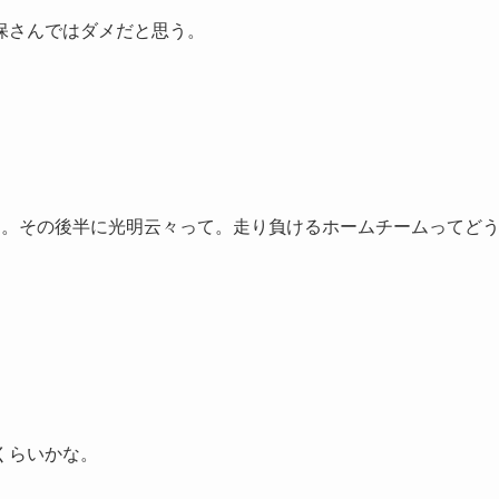
保さんではダメだと思う。
ょ。その後半に光明云々って。走り負けるホームチームってど
くらいかな。