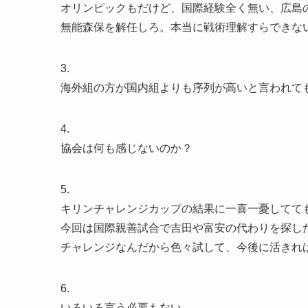
オリンピックもだけど、国際経験全く無い、広島
無能森保を解任しろ。本当に戦術理解すらできな
3.
海外組の方が国内組よりも序列が高いと言われて
4.
協会は何も感じないのか？
5.
キリンチャレンジカップの結果に一喜一憂してて
今回は国際親善試合で吉田や富安の代わりを探し
チャレンジなんだから色々試して、今後に活きれ
6.
いろいろ言う必要もない。