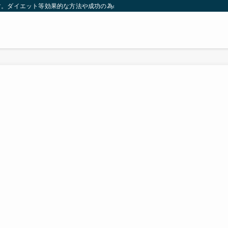
す。ダイエット等効果的な方法や成功の為の秘訣等。太ったり悩んでいる方々が簡