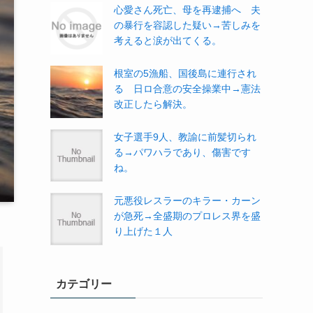
心愛さん死亡、母を再逮捕へ 夫
の暴行を容認した疑い→苦しみを
考えると涙が出てくる。
根室の5漁船、国後島に連行され
る 日ロ合意の安全操業中→憲法
改正したら解決。
女子選手9人、教諭に前髪切られ
る→パワハラであり、傷害です
ね。
元悪役レスラーのキラー・カーン
が急死→全盛期のプロレス界を盛
り上げた１人
カテゴリー