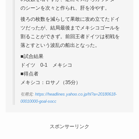
のシーンを次々と作られ、肝を冷やす。
後ろの枚数を減らして果敢に攻め立てたドイ
ツだったが、結局最後までメキシコゴールを
割ることができず。前回王者ドイツは初戦を
落とすという波乱の船出となった。
■試合結果
ドイツ 0-1 メキシコ
■得点者
メキシコ：ロサノ（35分）
引用元:
https://headlines.yahoo.co.jp/hl?a=20180618-
00010000-goal-socc
スポンサーリンク