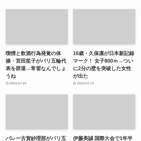
喫煙と飲酒行為発覚の体
16歳・久保凛が日本新記録
操・宮田笙子がパリ五輪代
マーク！ 女子800ｍ→つい
表を辞退→常習なんでしょ
に2分の壁を突破した女性
うね
が出た
2024-07-20
2024-07-15
バレー古賀紗理那がパリ五
伊藤美誠 国際大会で1年半