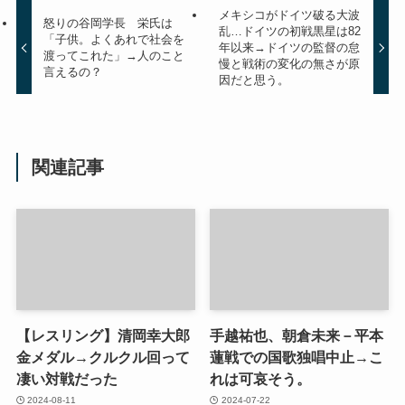
メキシコがドイツ破る大波
怒りの谷岡学長 栄氏は
乱…ドイツの初戦黒星は82
「子供。よくあれで社会を
年以来→ドイツの監督の怠
渡ってこれた」→人のこと
慢と戦術の変化の無さが原
言えるの？
因だと思う。
関連記事
【レスリング】清岡幸大郎
手越祐也、朝倉未来－平本
金メダル→クルクル回って
蓮戦での国歌独唱中止→こ
凄い対戦だった
れは可哀そう。
2024-08-11
2024-07-22