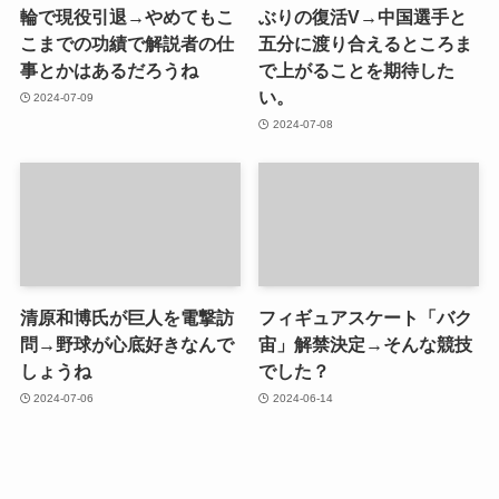
輪で現役引退→やめてもこ
ぶりの復活V→中国選手と
こまでの功績で解説者の仕
五分に渡り合えるところま
事とかはあるだろうね
で上がることを期待した
い。
2024-07-09
2024-07-08
清原和博氏が巨人を電撃訪
フィギュアスケート「バク
問→野球が心底好きなんで
宙」解禁決定→そんな競技
しょうね
でした？
2024-07-06
2024-06-14