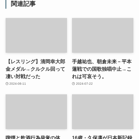
関連記事
【レスリング】清岡幸大郎
手越祐也、朝倉未来－平本
金メダル→クルクル回って
蓮戦での国歌独唱中止→こ
凄い対戦だった
れは可哀そう。
2024-08-11
2024-07-22
喫煙と飲酒行為発覚の体
16歳・久保凛が日本新記録