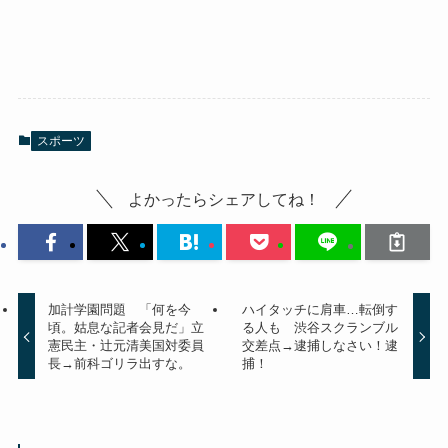
スポーツ
よかったらシェアしてね！
加計学園問題 「何を今
ハイタッチに肩車…転倒す
頃。姑息な記者会見だ」立
る人も 渋谷スクランブル
憲民主・辻元清美国対委員
交差点→逮捕しなさい！逮
長→前科ゴリラ出すな。
捕！