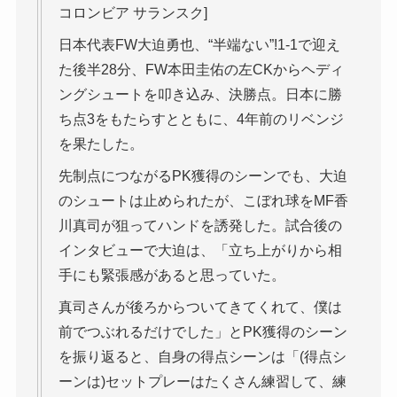
コロンビア サランスク]
日本代表FW大迫勇也、“半端ない”!1-1で迎え
た後半28分、FW本田圭佑の左CKからヘディ
ングシュートを叩き込み、決勝点。日本に勝
ち点3をもたらすとともに、4年前のリベンジ
を果たした。
先制点につながるPK獲得のシーンでも、大迫
のシュートは止められたが、こぼれ球をMF香
川真司が狙ってハンドを誘発した。試合後の
インタビューで大迫は、「立ち上がりから相
手にも緊張感があると思っていた。
真司さんが後ろからついてきてくれて、僕は
前でつぶれるだけでした」とPK獲得のシーン
を振り返ると、自身の得点シーンは「(得点シ
ーンは)セットプレーはたくさん練習して、練