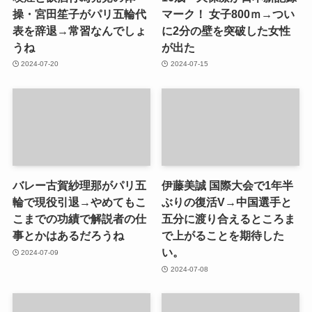
操・宮田笙子がパリ五輪代
マーク！ 女子800ｍ→つい
表を辞退→常習なんでしょ
に2分の壁を突破した女性
うね
が出た
2024-07-20
2024-07-15
バレー古賀紗理那がパリ五
伊藤美誠 国際大会で1年半
輪で現役引退→やめてもこ
ぶりの復活V→中国選手と
こまでの功績で解説者の仕
五分に渡り合えるところま
事とかはあるだろうね
で上がることを期待した
い。
2024-07-09
2024-07-08