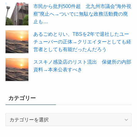
市民から批判500件超 北九州市議会“海外視
察”廃止へ→ついでに無駄な政務活動費の廃
止も…
あるごめとりい、TBSを2年で退社したユー
チューバーの正体→クリエイターとしても経
営者としても有能だったんだろう
ススキノ感染店のリスト流出 保健所の内部
資料→本来公表すべき
カテゴリー
カ
テ
ゴ