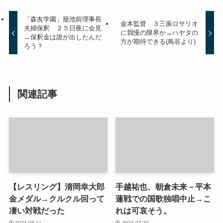
「森友学園」籠池前理事長
金本監督 ３三振ロサリオ
夫婦保釈 ２５日夜に会見
に我慢の限界か→ハヤタの
→保釈金は誰が出したんだ
方が期待できる(鳥谷より)
ろう？
関連記事
【レスリング】清岡幸大郎
手越祐也、朝倉未来－平本
金メダル→クルクル回って
蓮戦での国歌独唱中止→こ
凄い対戦だった
れは可哀そう。
2024-08-11
2024-07-22