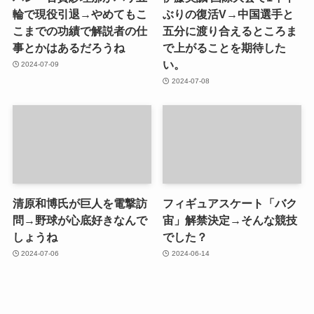
輪で現役引退→やめてもこ
ぶりの復活V→中国選手と
こまでの功績で解説者の仕
五分に渡り合えるところま
事とかはあるだろうね
で上がることを期待した
い。
2024-07-09
2024-07-08
清原和博氏が巨人を電撃訪
フィギュアスケート「バク
問→野球が心底好きなんで
宙」解禁決定→そんな競技
しょうね
でした？
2024-07-06
2024-06-14