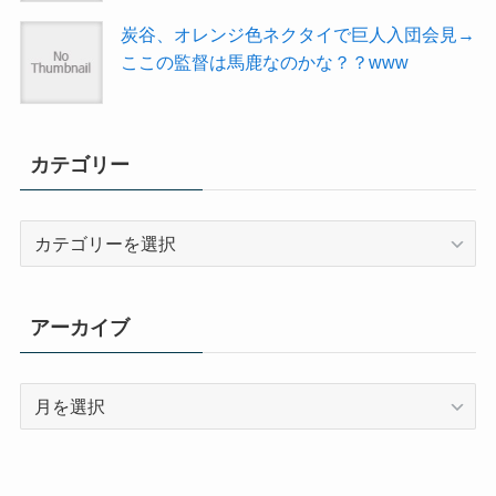
炭谷、オレンジ色ネクタイで巨人入団会見→
ここの監督は馬鹿なのかな？？www
カテゴリー
カ
テ
ゴ
リ
アーカイブ
ー
ア
ー
カ
イ