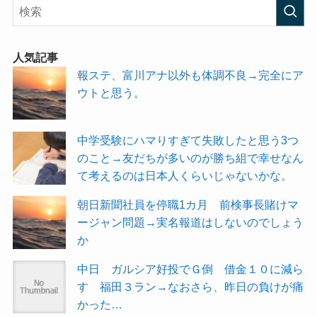
人気記事
報ステ、富川アナ以外も体調不良→完全にア
ウトと思う。
中学受験にハマりすぎて失敗したと思う3つ
のこと→友だちが多いのが勝ち組で幸せなん
て考えるのは日本人くらいじゃないかな。
朝日新聞社員を停職1カ月 前検事長賭けマ
ージャン問題→実名報道はしないのでしょう
か
中日 ガルシア好投でＧ倒 借金１０に減ら
す 福田３ラン→なおさら、昨日の負けが痛
かった…