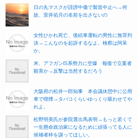
日の丸マスクが誹謗中傷で製造中止へ→何
故、室井佑月の名前を出さないの
女性ひかれ死亡、後続車運転の男性に無罪判
決→こんなのを起訴するなよ。検察は阿呆
か。
米、アフガンIS系勢力に空爆 報復で立案者
殺害か→反撃は当然するだろう
大阪府の松井一郎知事 本会議休憩中に公用
車で喫煙→タバコくらいゆっくり吸わせてや
れよ。
松野明美氏が参院選出馬表明→もっと若くて
一生懸命政治家になるために頑張ってる人に
候補者枠を譲ってほしい。