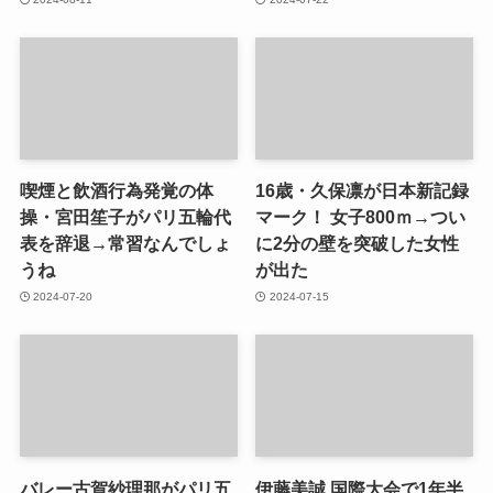
喫煙と飲酒行為発覚の体
16歳・久保凛が日本新記録
操・宮田笙子がパリ五輪代
マーク！ 女子800ｍ→つい
表を辞退→常習なんでしょ
に2分の壁を突破した女性
うね
が出た
2024-07-20
2024-07-15
バレー古賀紗理那がパリ五
伊藤美誠 国際大会で1年半