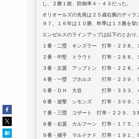
し、２勝１敗、防御率４・４３だった。
オリオールズの先発は２５歳右腕のディラ
９７。１６年は１０勝、昨季は１３勝を挙
エンゼルスのラインアップは以下のとおり
１番・二塁 キンズラー 打率・２３８、
２番・中堅 トラウト 打率・２８８、
３番・左翼 アップトン 打率・２２８、
４番・一塁 プホルス 打率・２３９、
５番・ＤＨ 大谷 打率・３３３、４
６番・遊撃 シモンズ 打率・３０９、
７番・三塁 コザート 打率・２２９、３
８番・右翼 カルフーン 打率・１７５、
９番・捕手 マルドナド 打率・１９１、