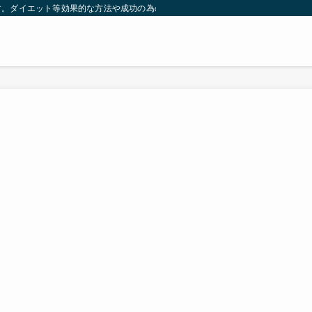
す。ダイエット等効果的な方法や成功の為の秘訣等。太ったり悩んでいる方々が簡