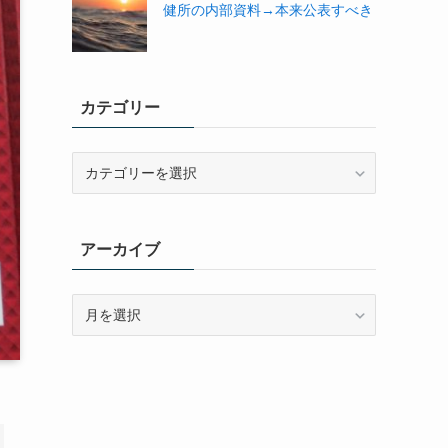
健所の内部資料→本来公表すべき
カテゴリー
カ
テ
ゴ
リ
アーカイブ
ー
ア
ー
カ
イ
ブ