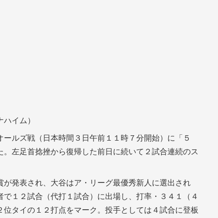
ナハイム）
オールズ戦（日本時間３日午前１１時７分開始）に「５
た。左足首捻挫から復帰した前日に続いて２試合連続のス
賞が発表され、大谷はア・リーグ最優秀新人に選出され
者で１２試合（代打１試合）に出場し、打率・３４１（４
２位タイの１２打点をマーク。投手としては４試合に登板