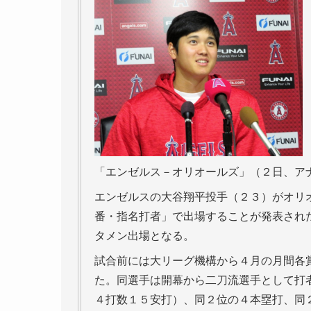
「エンゼルス－オリオールズ」（２日、ア
エンゼルスの大谷翔平投手（２３）がオリ
番・指名打者」で出場することが発表され
タメン出場となる。
試合前には大リーグ機構から４月の月間各
た。同選手は開幕から二刀流選手として打
４打数１５安打）、同２位の４本塁打、同