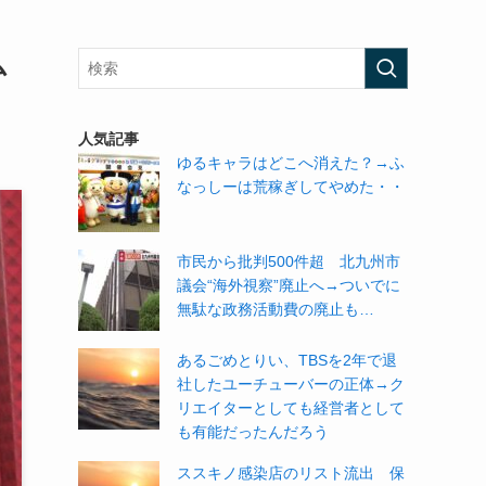
ム
人気記事
ゆるキャラはどこへ消えた？→ふ
なっしーは荒稼ぎしてやめた・・
市民から批判500件超 北九州市
議会“海外視察”廃止へ→ついでに
無駄な政務活動費の廃止も…
あるごめとりい、TBSを2年で退
社したユーチューバーの正体→ク
リエイターとしても経営者として
も有能だったんだろう
ススキノ感染店のリスト流出 保