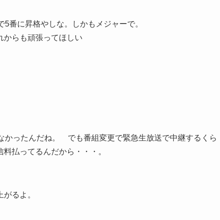
で5番に昇格やしな。しかもメジャーで。
れからも頑張ってほしい
てなかったんだね。 でも番組変更で緊急生放送で中継するくら
信料払ってるんだから・・・。
上がるよ。