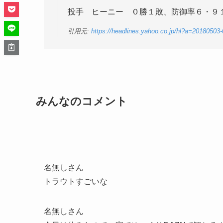
投手 ヒーニー ０勝１敗、防御率６・９
引用元:
https://headlines.yahoo.co.jp/hl?a=20180503
みんなのコメント
名無しさん
トラウトすごいな
名無しさん