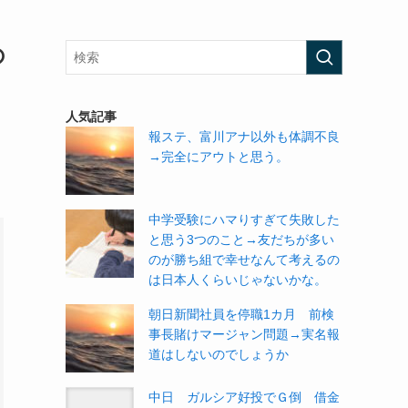
の
人気記事
報ステ、富川アナ以外も体調不良
→完全にアウトと思う。
中学受験にハマりすぎて失敗した
と思う3つのこと→友だちが多い
のが勝ち組で幸せなんて考えるの
は日本人くらいじゃないかな。
朝日新聞社員を停職1カ月 前検
事長賭けマージャン問題→実名報
道はしないのでしょうか
中日 ガルシア好投でＧ倒 借金