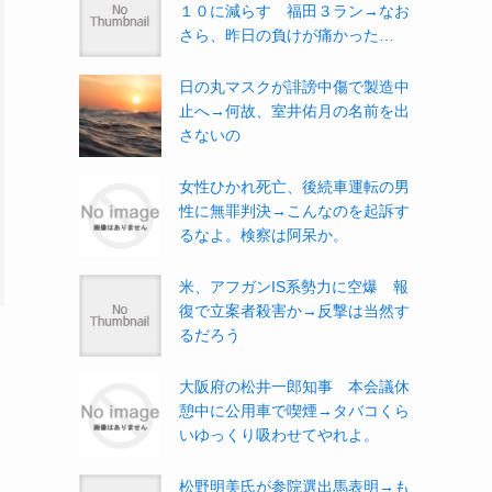
１０に減らす 福田３ラン→なお
さら、昨日の負けが痛かった…
日の丸マスクが誹謗中傷で製造中
止へ→何故、室井佑月の名前を出
さないの
女性ひかれ死亡、後続車運転の男
性に無罪判決→こんなのを起訴す
るなよ。検察は阿呆か。
米、アフガンIS系勢力に空爆 報
復で立案者殺害か→反撃は当然す
るだろう
大阪府の松井一郎知事 本会議休
憩中に公用車で喫煙→タバコくら
いゆっくり吸わせてやれよ。
松野明美氏が参院選出馬表明→も