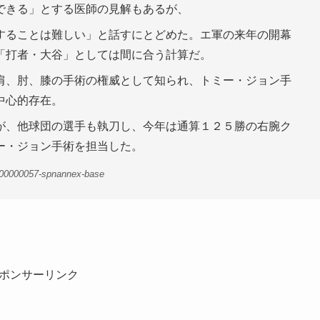
できる」とする医師の見解もあるが、
することは難しい」と話すにとどめた。エ軍の来年の開幕
「打者・大谷」としては間に合う計算だ。
肩、肘、膝の手術の権威として知られ、トミー・ジョン手
中心的存在。
が、他球団の選手も執刀し、今年は通算１２５勝の右腕ク
ー・ジョン手術を担当した。
-00000057-spnannex-base
ポンサーリンク