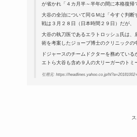
が省かれ「４カ月半～半年の間に本格復帰
大谷の全治について同ＧＭは「今すぐ判断
戦は３月２８日（日本時間２９日）だが、
大谷の執刀医であるエラトロッシュ氏は、
術を考案したジョーブ博士のクリニックの
ドジャースのチームドクターを務めている
エトら大谷も含め９人の大リーガーのトミ
引用元: https://headlines.yahoo.co.jp/hl?a=20181002
ス