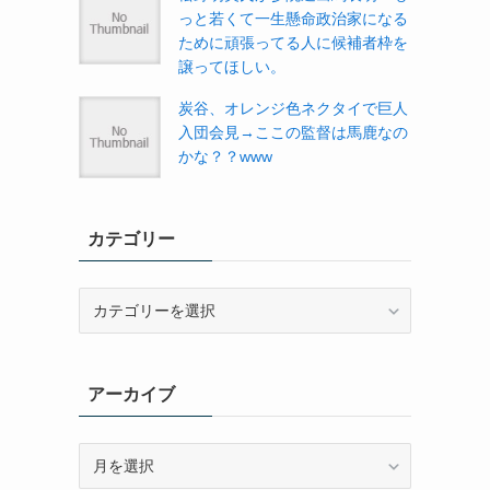
っと若くて一生懸命政治家になる
ために頑張ってる人に候補者枠を
譲ってほしい。
炭谷、オレンジ色ネクタイで巨人
入団会見→ここの監督は馬鹿なの
かな？？www
カテゴリー
カ
テ
ゴ
リ
アーカイブ
ー
ア
ー