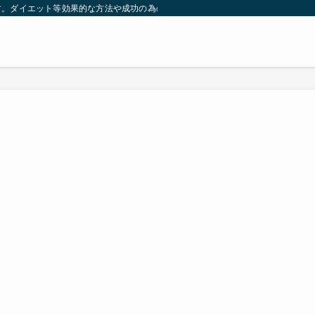
す。ダイエット等効果的な方法や成功の為の秘訣等。太ったり悩んでいる方々が簡