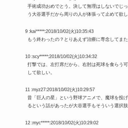
手術成功おめでとう。決して無理はしないでじっ
う大谷選手だから周りの人が体張って止めて欲し
9 :
kai*****
:
2018/10/02(火)10:35:43
もう終わったの？とりあえず治療に専念してまた
10 :
scy*****
:
2018/10/02(火)10:34:32
打撃では、左打席だから、右肘は死球を食らう可
して欲しい。
11 :
myz27
:
2018/10/02(火)10:29:57
昔「巨人の星」という野球アニメで、魔球を投げ
るという話があったが大谷選手もそういう選択肢
12 :
myc*****
:
2018/10/02(火)10:29:02