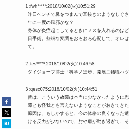
1 :
fwh*****
:
2018/10/02(火)10:51:29
昨日ベンチで鼻をつまんで耳抜きのようなしぐさ
年に一度の風邪かな？
身体が炎症起こしてるときにメスを入れるのはど
日手術。些細な変調をおろおろ心配して、オレは
て。
2 :
tes*****
:
2018/10/02(火)10:46:58
ダイジョーブ博士「科学ノ進歩、発展ニ犠牲ハツ
3 :
qesc075
:
2018/10/02(火)10:44:51
昔は、こういう故障は本当に少なかったように思
障とも怪我とも言えないようなことがおきてきた
原因は、もしかすると、今の体格の良くなった選
ける反力が少ないので、肘や肩が動き過ぎて、そ