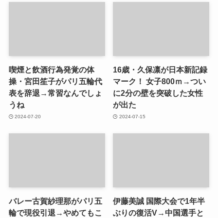
喫煙と飲酒行為発覚の体
16歳・久保凛が日本新記録
操・宮田笙子がパリ五輪代
マーク！ 女子800ｍ→つい
表を辞退→常習なんでしょ
に2分の壁を突破した女性
うね
が出た
2024-07-20
2024-07-15
バレー古賀紗理那がパリ五
伊藤美誠 国際大会で1年半
輪で現役引退→やめてもこ
ぶりの復活V→中国選手と