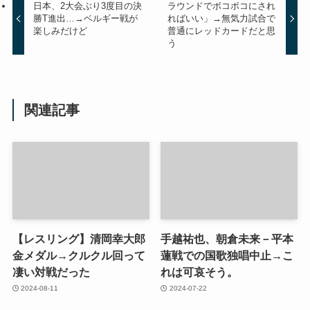
日本、2大会ぶり3度目の決
ラウンドでボコボコにされ
勝T進出…→ベルギー戦が
ればいい」→無気力試合で
楽しみだけど
普通にレッドカードだと思
う
関連記事
【レスリング】清岡幸大郎
手越祐也、朝倉未来－平本
金メダル→クルクル回って
蓮戦での国歌独唱中止→こ
凄い対戦だった
れは可哀そう。
2024-08-11
2024-07-22