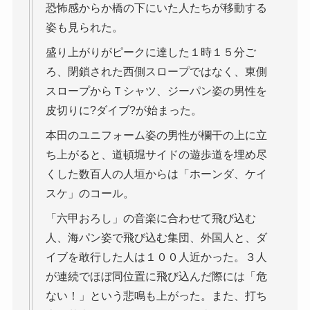
恐怖感からか橋の下にいた人たちが移動する
姿も見られた。
盛り上がりがピークに達した１時１５分ご
ろ、閉鎖された西側スロープではなく、東側
スロープからＴシャツ、ジーパン姿の男性を
皮切りに?ダイブ?が始まった。
本田のユニフォーム姿の男性が欄干の上に立
ち上がると、道頓堀サイドの遊歩道を埋め尽
くした数百人の人垣からは「ホーンダ、ケイ
スケ」のコール。
「六甲おろし」の音楽に合わせて飛び込む
人、海パン姿で飛び込む集団、外国人と、ダ
イブを敢行した人は１００人近かった。３人
が連続でほぼ同位置に飛び込んだ際には「危
ない！」という悲鳴も上がった。また、打ち