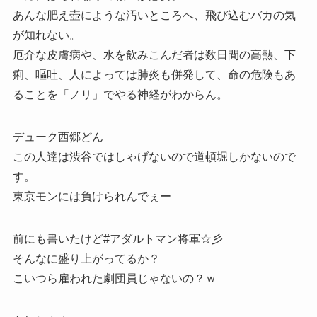
あんな肥え壺にような汚いところへ、飛び込むバカの気
が知れない。
厄介な皮膚病や、水を飲みこんだ者は数日間の高熱、下
痢、嘔吐、人によっては肺炎も併発して、命の危険もあ
ることを「ノリ」でやる神経がわからん。
デューク西郷どん
この人達は渋谷ではしゃげないので道頓堀しかないので
す。
東京モンには負けられんでぇー
前にも書いたけど#アダルトマン将軍☆彡
そんなに盛り上がってるか？
こいつら雇われた劇団員じゃないの？ｗ