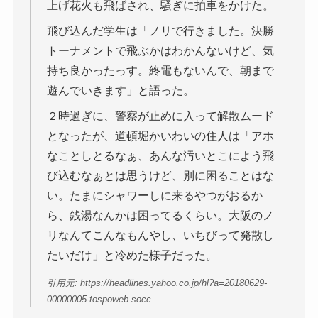
上げ花火も飛ばされ、騒ぎに拍車をかけた。
飛び込んだ学生は「ノリで行きました。決勝
トーナメントで飛ぶかはわかんないけど、気
持ち良かったっす。終電もないんで、朝まで
遊んでいきます」と語った。
２時過ぎに、警察が止めに入って解散ムード
となったが、道頓堀かいわいの住人は「アホ
なことしとるなぁ、あんな汚いとこによう飛
び込むなぁとは思うけど、別に困ることはな
い。たまにシャワーしに来るやつがおるか
ら、銭湯なんかは困ってるくらい。大阪のノ
リなんてこんなもんやし、いちびって発散し
たいだけ」と冷めた様子だった。
引用元: https://headlines.yahoo.co.jp/hl?a=20180629-
00000005-tospoweb-socc