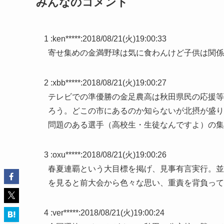
みんなのコメント
1 :
ken*****
:
2018/08/21(火)19:00:33
寄せ集めの金満野球は気に食わんけど子供は関係
2 :
xbb*****
:
2018/08/21(火)19:00:27
テレビでの準優勝の金足農高は秋田県民の応援等
ろう。どこの市にあるのか知らないが北摂が盛り
問題のある選手（高校生・生徒なんですよ）の集
3 :
oxu*****
:
2018/08/21(火)19:00:26
春夏連覇という大目標を掲げ、見事有言実行。並
を見ると前大会から色々な思い、重責を背負って
4 :
ver*****
:
2018/08/21(火)19:00:24