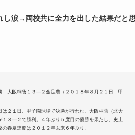
れし涙→両校共に全力を出した結果だと
勝 大阪桐蔭１３―２金足農（２０１８年８月２１日 甲
日は２１日、甲子園球場で決勝が行われ、大阪桐蔭（北大
が１３―２で勝利。４年ぶり５度目の優勝を果たし、史上
校の春夏連覇は２０１２年以来６年ぶり。