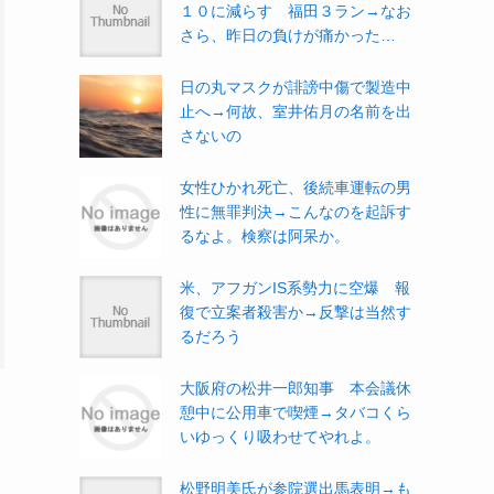
１０に減らす 福田３ラン→なお
さら、昨日の負けが痛かった…
日の丸マスクが誹謗中傷で製造中
止へ→何故、室井佑月の名前を出
さないの
女性ひかれ死亡、後続車運転の男
性に無罪判決→こんなのを起訴す
るなよ。検察は阿呆か。
米、アフガンIS系勢力に空爆 報
復で立案者殺害か→反撃は当然す
るだろう
大阪府の松井一郎知事 本会議休
憩中に公用車で喫煙→タバコくら
いゆっくり吸わせてやれよ。
松野明美氏が参院選出馬表明→も