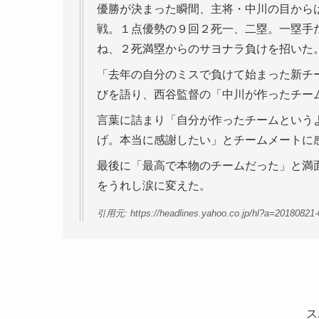
優勝が決まった瞬間、主将・中川の目から
戦。１点優勢の９回２死一、二塁。一塁手
ね、２死満塁からのサヨナラ負けを招いた
「去年の自分のミスで負けて始まった新チ
びを語り、西谷監督の「中川が作ったチー
言葉に詰まり「自分が作ったチームという
げ。本当に感謝したい」とチームメートに
最後に「最高で本物のチームだった」と満
をうれし涙に変えた。
引用元: https://headlines.yahoo.co.jp/hl?a=20180821
ス