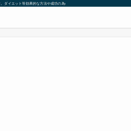
す。ダイエット等効果的な方法や成功の為の秘訣等。太ったり悩んでいる方々が簡