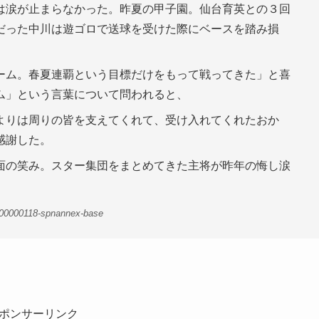
は涙が止まらなかった。昨夏の甲子園。仙台育英との３回
だった中川は遊ゴロで送球を受けた際にベースを踏み損
。
ーム。春夏連覇という目標だけをもって戦ってきた」と喜
ム」という言葉について問われると、
よりは周りの皆を支えてくれて、受け入れてくれたおか
感謝した。
面の笑み。スター集団をまとめてきた主将が昨年の悔し涙
-00000118-spnannex-base
ポンサーリンク