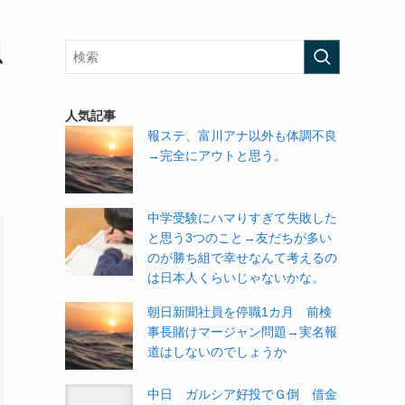
思
人気記事
報ステ、富川アナ以外も体調不良
→完全にアウトと思う。
中学受験にハマりすぎて失敗した
と思う3つのこと→友だちが多い
のが勝ち組で幸せなんて考えるの
は日本人くらいじゃないかな。
朝日新聞社員を停職1カ月 前検
事長賭けマージャン問題→実名報
道はしないのでしょうか
中日 ガルシア好投でＧ倒 借金