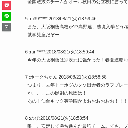
全国選抜のチームがオール秋田の公立校に勝って
5 :
m39*****
:
2018/08/21(火)18:59:46
また、大阪桐蔭高校か??高野連、越境入学どう
就学児童だぞー
6 :
ran*****
:
2018/08/21(火)18:59:44
今年の大阪桐蔭は別次元に強かった！春夏連覇お
7 :
ホークちゃん
:
2018/08/21(火)18:58:58
つまり、去年トーホグのクソ田舎者のラフプレー
か、、、この惨劇の原因は！
あの！仙台キック英学園かよおおおおおお！！！
8 :
のび
:
2018/08/21(火)18:58:54
唯一、安定して勝ち進んだ最強チーム。でも、プ