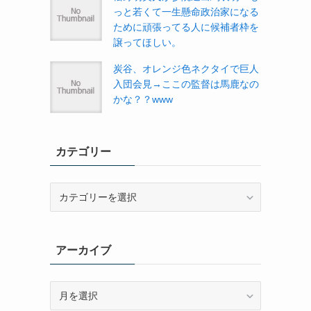
っと若くて一生懸命政治家になる
ために頑張ってる人に候補者枠を
譲ってほしい。
炭谷、オレンジ色ネクタイで巨人
入団会見→ここの監督は馬鹿なの
かな？？www
カテゴリー
カ
テ
ゴ
リ
アーカイブ
ー
ア
ー