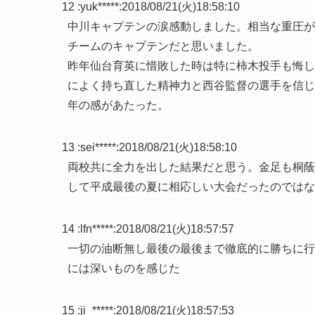
12 :
yuk*****
:
2018/08/21(火)18:58:10
中川キャプテンの涙感動しました。相当な重圧が
チームのキャプテンだと思いました。
昨年仙台育英に惜敗した時は特に柿木投手も悔し
によく持ち直した精神力と西谷監督の選手を信じ
年の感があたった。
13 :
sei*****
:
2018/08/21(火)18:58:10
両校共に全力を出した結果だと思う。金足も桐蔭
して平成最後の夏に相応しい大会だったのではな
14 :
lfn*****
:
2018/08/21(火)18:57:57
一切の油断無し最後の最後まで徹底的に勝ちに行
には深いものを感じた
15 :
ji_*****
:
2018/08/21(火)18:57:53