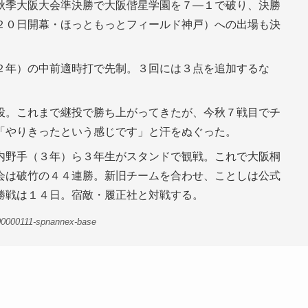
秋季大阪大会準決勝で大阪偕星学園を７―１で破り、決勝
２０日開幕・ほっともっとフィールド神戸）への出場も決
２年）の中前適時打で先制。３回には３点を追加するな
投。これまで継投で勝ち上がってきたが、今秋７戦目でチ
「やりきったという感じです」と汗をぬぐった。
内野手（３年）ら３年生がスタンドで観戦。これで大阪桐
会は破竹の４４連勝。新旧チームを合わせ、ことしは公式
勝戦は１４日。宿敵・履正社と対戦する。
00000111-spnannex-base