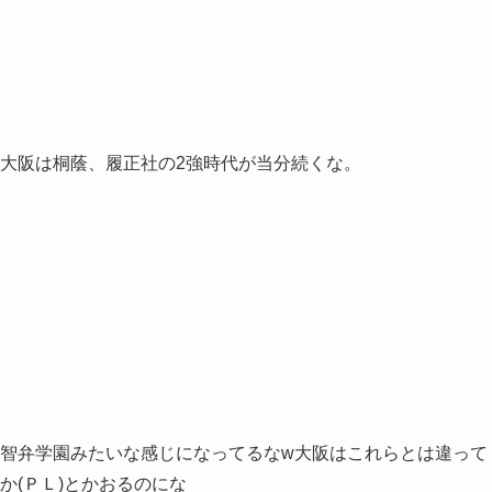
大阪は桐蔭、履正社の2強時代が当分続くな。
智弁学園みたいな感じになってるなw大阪はこれらとは違って
か(ＰＬ)とかおるのにな