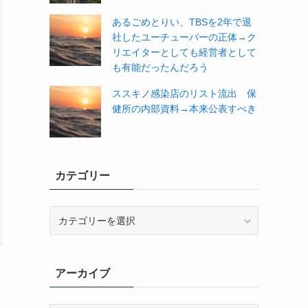
あるごめとりい、TBSを2年で退
社したユーチューバーの正体→ク
リエイターとしても経営者として
も有能だったんだろう
ススキノ感染店のリスト流出 保
健所の内部資料→本来公表すべき
カテゴリー
カ
テ
ゴ
リ
アーカイブ
ー