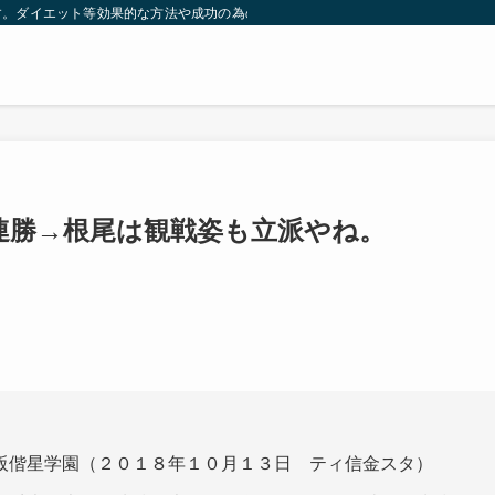
す。ダイエット等効果的な方法や成功の為の秘訣等。太ったり悩んでいる方々が簡
連勝→根尾は観戦姿も立派やね。
阪偕星学園（２０１８年１０月１３日 ティ信金スタ）