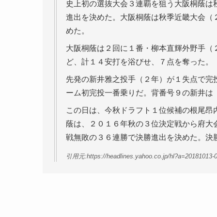
史上初の選抜大会３連覇を狙う大阪桐蔭は
進出を決めた。大阪桐蔭は秋季近畿大会（
めた。
大阪桐蔭は２回に１番・柳本直輝外野手（
ど、計１４安打を浴びせ、７点を奪った。
先発の新井雅之投手（２年）が１失点で完
ーム初完投一番乗りだ。背番号９の新井は
この日は、今秋ドラフト１位候補の根尾昂
蔭は、２０１６年秋の３位決定戦から府大
戦無敗の３６連勝で決勝進出を決めた。決
引用元:https://headlines.yahoo.co.jp/hl?a=20181013-