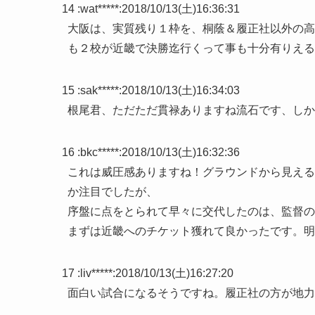
14 :
wat*****
:
2018/10/13(土)16:36:31
大阪は、実質残り１枠を、桐蔭＆履正社以外の高
も２校が近畿で決勝迄行くって事も十分有りえる
15 :
sak*****
:
2018/10/13(土)16:34:03
根尾君、ただただ貫禄ありますね流石です、しか
16 :
bkc*****
:
2018/10/13(土)16:32:36
これは威圧感ありますね！グラウンドから見える
か注目でしたが、
序盤に点をとられて早々に交代したのは、監督の
まずは近畿へのチケット獲れて良かったです。明
17 :
liv*****
:
2018/10/13(土)16:27:20
面白い試合になるそうですね。履正社の方が地力