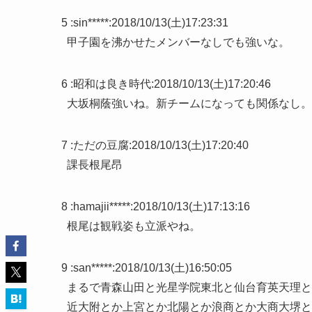
5 :
sin*****
:
2018/10/13(土)17:23:31
甲子園を沸かせたメンバーなしでも強いな。
6 :
昭和は良き時代
:
2018/10/13(土)17:20:46
大坂桐蔭強いね。新チームになっても関係なし。
7 :
ただの豆腐
:
2018/10/13(土)17:20:40
課長根尾昂
8 :
hamajii*****
:
2018/10/13(土)17:13:16
根尾は観戦姿も立派やね。
9 :
san*****
:
2018/10/13(土)16:50:05
まるで青森山田と光星学院東北と仙台育英天理と
近大附とか上宮とか北陽とか浪商とか大商大堺と