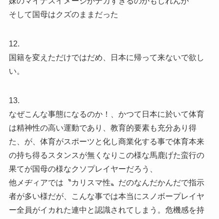
妹のマイナスイメージがデカすぎるのかもしれんが
そして国母はクズのままだった
12.
国籍を変えただけではだめ、日本に帰って来ないで欲し
い。
13.
なぜこんな事態になるのか！、かつて日本に於いて体育
は精神性の高い運動であり、教育的要素も充分あり得
た、が、体育がスポーツと化し商業化する事で体育本来
の持ち得るスタンスが無くなりこの様な馬鹿げた蛮行の
果てが国母の様なクソプレイヤーだろう、
他メヂィアでは〝カリスマ性〟だのなんだかんだで指示
者が多い様だが、こんな事では本当にスノボープレイヤ
ー全員がイカれた連中と認識されてしまう。危機感を持