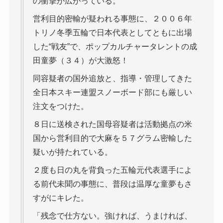
の衝撃が広がっている。
営利目的密輸が疑われる事態に、２００６年
トリノ冬季五輪で日本代表としてともに出場
した“戦友”で、ポップカルチャータレントの成
田童夢（３４）が大激怒！
同容疑者の国外追放と、指導・管理してきた
全日本スキー連盟スノーボード部にも厳しい
注文をつけた。
８日に送検された国母容疑者は活動拠点の米
国から営利目的で大麻を５７グラム密輸した
疑いが持たれている。
２度も日の丸を背負った五輪元代表選手によ
る前代未聞の事態に、普段は温厚な童夢もさ
すがにキレた。
「残念で仕方ない。強ければ、うまければ、