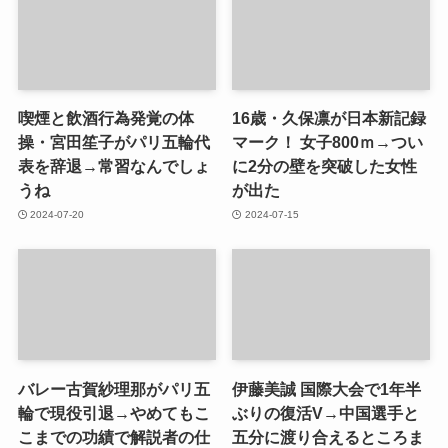
喫煙と飲酒行為発覚の体
16歳・久保凛が日本新記録
操・宮田笙子がパリ五輪代
マーク！ 女子800ｍ→つい
表を辞退→常習なんでしょ
に2分の壁を突破した女性
うね
が出た
2024-07-20
2024-07-15
バレー古賀紗理那がパリ五
伊藤美誠 国際大会で1年半
輪で現役引退→やめてもこ
ぶりの復活V→中国選手と
こまでの功績で解説者の仕
五分に渡り合えるところま