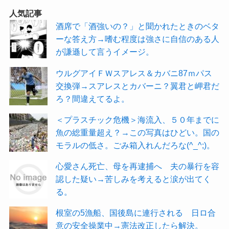
人気記事
酒席で「酒強いの？」と聞かれたときのベタ
ーな答え方→嗜む程度は強さに自信のある人
が謙遜して言うイメージ。
ウルグアイＦＷスアレス＆カバニ87ｍパス
交換弾→スアレスとカバーニ？翼君と岬君だ
ろ？間違えてるよ。
＜プラスチック危機＞海流入、５０年までに
魚の総重量超え？→この写真はひどい。国の
モラルの低さ。ごみ箱入れんだろな(^_^;)。
心愛さん死亡、母を再逮捕へ 夫の暴行を容
認した疑い→苦しみを考えると涙が出てく
る。
根室の5漁船、国後島に連行される 日ロ合
意の安全操業中→憲法改正したら解決。