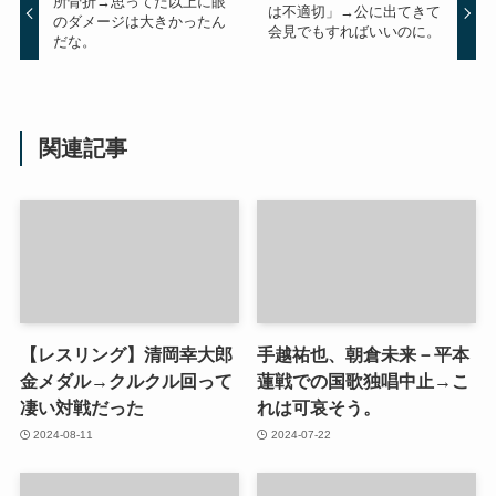
所骨折→思ってた以上に眼
は不適切」→公に出てきて
のダメージは大きかったん
会見でもすればいいのに。
だな。
関連記事
【レスリング】清岡幸大郎
手越祐也、朝倉未来－平本
金メダル→クルクル回って
蓮戦での国歌独唱中止→こ
凄い対戦だった
れは可哀そう。
2024-08-11
2024-07-22