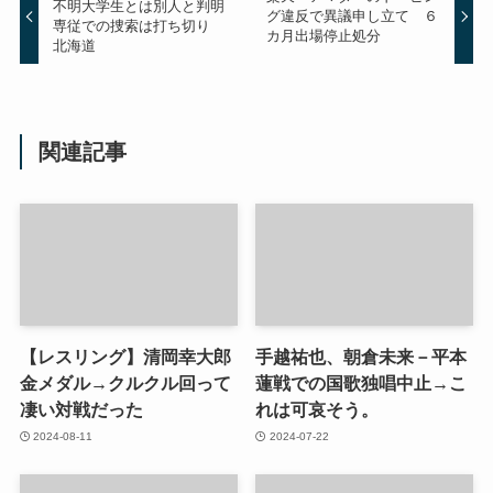
不明大学生とは別人と判明
グ違反で異議申し立て ６
専従での捜索は打ち切り
カ月出場停止処分
北海道
関連記事
【レスリング】清岡幸大郎
手越祐也、朝倉未来－平本
金メダル→クルクル回って
蓮戦での国歌独唱中止→こ
凄い対戦だった
れは可哀そう。
2024-08-11
2024-07-22