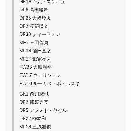
GK18 キム・スンギュ
DF6 高橋峻希
DF25 大﨑玲央
DF3 渡部博文
DF30 ティーラトン
MF7 三田啓貴
MF14 藤田直之
MF27 郷家友太
FW33 大槻周平
FW17 ウェリントン
FW10 ルーカス・ポドルスキ
GK1 前川黛也
DF2 那須大亮
DF5 アフメド・ヤセル
DF22 橋本和
MF24 三原雅俊