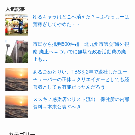
人気記事
ゆるキャラはどこへ消えた？→ふなっしーは
荒稼ぎしてやめた・・
市民から批判500件超 北九州市議会“海外視
察”廃止へ→ついでに無駄な政務活動費の廃
止も…
あるごめとりい、TBSを2年で退社したユー
チューバーの正体→クリエイターとしても経
営者としても有能だったんだろう
ススキノ感染店のリスト流出 保健所の内部
資料→本来公表すべき
カテゴリー