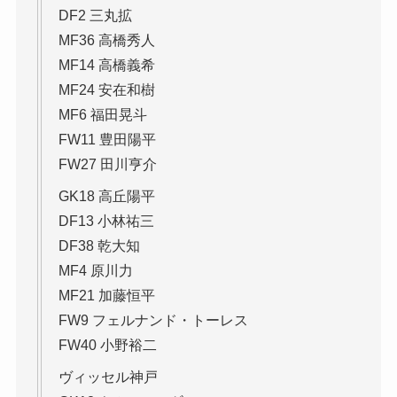
DF2 三丸拡
MF36 高橋秀人
MF14 高橋義希
MF24 安在和樹
MF6 福田晃斗
FW11 豊田陽平
FW27 田川亨介
GK18 高丘陽平
DF13 小林祐三
DF38 乾大知
MF4 原川力
MF21 加藤恒平
FW9 フェルナンド・トーレス
FW40 小野裕二
ヴィッセル神戸