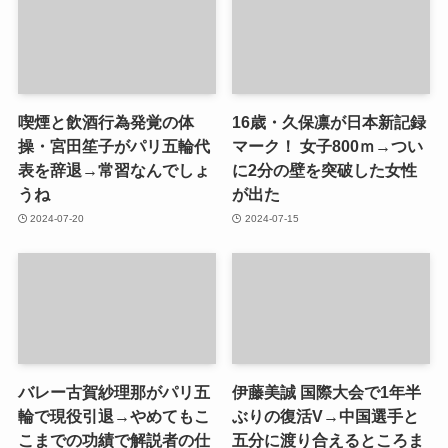
喫煙と飲酒行為発覚の体
16歳・久保凛が日本新記録
操・宮田笙子がパリ五輪代
マーク！ 女子800ｍ→つい
表を辞退→常習なんでしょ
に2分の壁を突破した女性
うね
が出た
2024-07-20
2024-07-15
バレー古賀紗理那がパリ五
伊藤美誠 国際大会で1年半
輪で現役引退→やめてもこ
ぶりの復活V→中国選手と
こまでの功績で解説者の仕
五分に渡り合えるところま